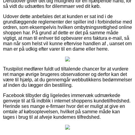
Derudover giver det dig mulighed for en hjælpende hånd, for
så vidt du udsættes for dilemmaer ved dit køb.
Udover dette anbefales det at kunden er sat ind i de
grundlæggende reglementer der spiller ind i forbindelse med
ordren, som eksempelvis hvilken ombytningsrettighed online
shoppen har. På grund af dette er det på samme måde
vigtigt, at man til enhver tid opbevarer ens faktura e-mail, så
man når som helst vil kunne eftervise handlen af , uanset om
man er på udkig efter varer til en dame eller herre.
Trustpilot medfører fuldt ud tiltalende chancer for at vurdere
ret mange øvrige brugeres observationer og derfor kan det
være til hjælp, at du gennemgår webbutikkens bedømmelser
af inden du lægger din bestilling.
Facebook tilbyder dig ligeledes immervæk udmærkede
genveje til at få indblik i internet shoppens kundetilfredshed.
Herinde ses mange e-firmaer hvor det er muligt at give en
omtale af købsoplevelsen, hvilket på samme måde kan
tages i brug til at afveje kundernes tilfredshed.