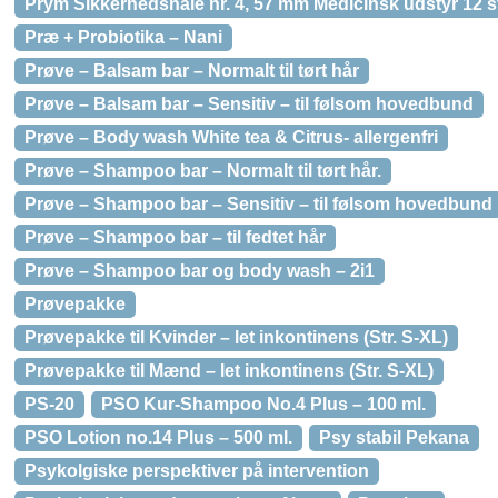
Prym Sikkerhedsnåle nr. 4, 57 mm Medicinsk udstyr 12 s
Præ + Probiotika – Nani
Prøve – Balsam bar – Normalt til tørt hår
Prøve – Balsam bar – Sensitiv – til følsom hovedbund
Prøve – Body wash White tea & Citrus- allergenfri
Prøve – Shampoo bar – Normalt til tørt hår.
Prøve – Shampoo bar – Sensitiv – til følsom hovedbund
Prøve – Shampoo bar – til fedtet hår
Prøve – Shampoo bar og body wash – 2i1
Prøvepakke
Prøvepakke til Kvinder – let inkontinens (Str. S-XL)
Prøvepakke til Mænd – let inkontinens (Str. S-XL)
PS-20
PSO Kur-Shampoo No.4 Plus – 100 ml.
PSO Lotion no.14 Plus – 500 ml.
Psy stabil Pekana
Psykolgiske perspektiver på intervention