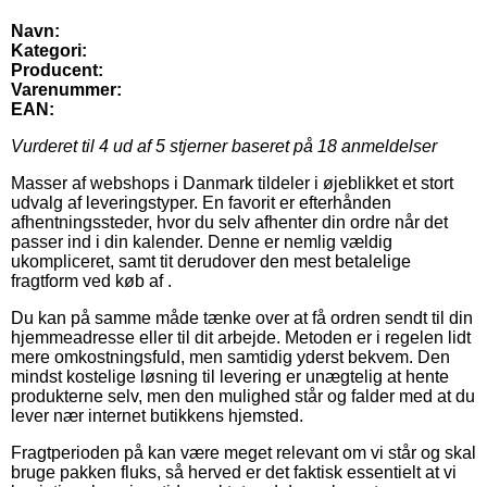
Navn:
Kategori:
Producent:
Varenummer:
EAN:
Vurderet til
4
ud af 5 stjerner baseret på
18
anmeldelser
Masser af webshops i Danmark tildeler i øjeblikket et stort
udvalg af leveringstyper. En favorit er efterhånden
afhentningssteder, hvor du selv afhenter din ordre når det
passer ind i din kalender. Denne er nemlig vældig
ukompliceret, samt tit derudover den mest betalelige
fragtform ved køb af .
Du kan på samme måde tænke over at få ordren sendt til din
hjemmeadresse eller til dit arbejde. Metoden er i regelen lidt
mere omkostningsfuld, men samtidig yderst bekvem. Den
mindst kostelige løsning til levering er unægtelig at hente
produkterne selv, men den mulighed står og falder med at du
lever nær internet butikkens hjemsted.
Fragtperioden på kan være meget relevant om vi står og skal
bruge pakken fluks, så herved er det faktisk essentielt at vi