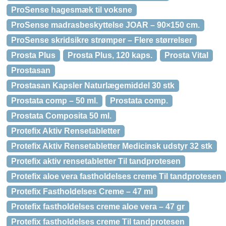
ProSense hagesmæk til voksne
ProSense madrasbeskyttelse JOAR – 90×150 cm.
ProSense skridsikre strømper – Flere størrelser
Prosta Plus
Prosta Plus, 120 kaps.
Prosta Vital
Prostasan
Prostasan Kapsler Naturlægemiddel 30 stk
Prostata comp – 50 ml.
Prostata comp.
Prostata Composita 50 ml.
Protefix Aktiv Rensetabletter
Protefix Aktiv Rensetabletter Medicinsk udstyr 32 stk
Protefix aktiv rensetabletter Til tandprotesen
Protefix aloe vera fastholdelses creme Til tandprotesen
Protefix Fastholdelses Creme – 47 ml
Protefix fastholdelses creme aloe vera – 47 gr
Protefix fastholdelses creme Til tandprotesen