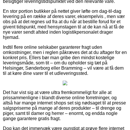
besigtiger leveringstidspunktet ved den relevante vare.
En stor portion butikker på nettet giver løfte om dag-til-dag
levering på en række af deres varer, eksempelvis , men vær
obs på at det regnes ud fra at du når at bestille forud for et
givent tidspunkt, med hensynstagen til at de kan nå at få de
nye varer sendt afsted inden logistikpersonalet drager
hjemad.
Indtil flere online selskaber garanterer fragt uden
omkostninger, men i reglen påkræves det at du aftager for en
konkret pris. Ellers bør man gribe den mindst kostelige
leveringsmåde, som tit – om du opholder sig tæt på
Helsingør, Sønderborg eller Bramming – vil være at få dem
til at køre dine varer til et udleveringssted.
Det har vist sig at være ultra fremkommeligt for alle at
prissammenligne i blandt diverse online forretninger, og
altså har mange internet shops set sig nødsaget til at presse
salgspriserne på mange af deres produkter – til drenge og
piger, samt til damer og herrer – enormt, og endda nogle
gange garantere gratis fragt.
Dog kan det immervæk være gunstigt at prøve flere internet