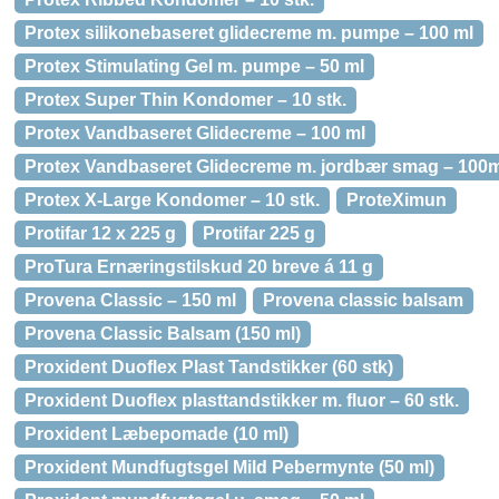
Protex silikonebaseret glidecreme m. pumpe – 100 ml
Protex Stimulating Gel m. pumpe – 50 ml
Protex Super Thin Kondomer – 10 stk.
Protex Vandbaseret Glidecreme – 100 ml
Protex Vandbaseret Glidecreme m. jordbær smag – 100m
Protex X-Large Kondomer – 10 stk.
ProteXimun
Protifar 12 x 225 g
Protifar 225 g
ProTura Ernæringstilskud 20 breve á 11 g
Provena Classic – 150 ml
Provena classic balsam
Provena Classic Balsam (150 ml)
Proxident Duoflex Plast Tandstikker (60 stk)
Proxident Duoflex plasttandstikker m. fluor – 60 stk.
Proxident Læbepomade (10 ml)
Proxident Mundfugtsgel Mild Pebermynte (50 ml)