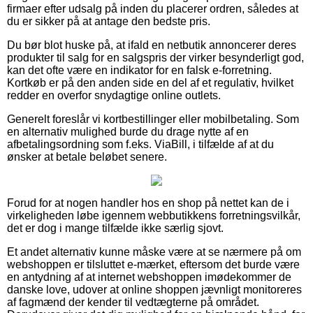
firmaer efter udsalg på inden du placerer ordren, således at
du er sikker på at antage den bedste pris.
Du bør blot huske på, at ifald en netbutik annoncerer deres
produkter til salg for en salgspris der virker besynderligt god,
kan det ofte være en indikator for en falsk e-forretning.
Kortkøb er på den anden side en del af et regulativ, hvilket
redder en overfor snydagtige online outlets.
Generelt foreslår vi kortbestillinger eller mobilbetaling. Som
en alternativ mulighed burde du drage nytte af en
afbetalingsordning som f.eks. ViaBill, i tilfælde af at du
ønsker at betale beløbet senere.
Forud for at nogen handler hos en shop på nettet kan de i
virkeligheden løbe igennem webbutikkens forretningsvilkår,
det er dog i mange tilfælde ikke særlig sjovt.
Et andet alternativ kunne måske være at se nærmere på om
webshoppen er tilsluttet e-mærket, eftersom det burde være
en antydning af at internet webshoppen imødekommer de
danske love, udover at online shoppen jævnligt monitoreres
af fagmænd der kender til vedtægterne på området.