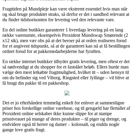
Fragttiden på Mundpleje kan være ekstremt essentiel hvis man står
og skal bruge produktet straks, så derfor er det i sandhed relevant at
du finder tidshorisonten for levering ved den relevante vare.
En del online butikker garanterer 1 hverdags levering på en lang
række varenumre, eksempelvis Proxident Mundswap Smørende (2
x12 stk), men vær obs på at det beroer på at orden realiseres forud
for et angivent tidspunkt, så at de garanteret kan nå at få bestillingen
ordnet forud for at pakkemedarbejderne har fyraften.
En række internet butikker tilbyder gratis levering, men oftest er det
så nødvendigt at du shopper for et fastslået beløb. Ellers burde man
vælge den mest letkøbte fragtmulighed, hvilket tit – uden hensyn til
om du befinder sig ved Viborg, Ringsted eller Jyllinge – vil blive at
få bragt din pakke til en pakkeshop.
Det er jo efterhånden temmelig enkelt for enhver at sammenligne
priser hos forskellige online varehuse, og til gengæld har flertallet af
Proxident online selskaber ikke kunne slippe for at stampe
prisniveauet på mange af deres produkter – til piger og drenge, og
endvidere også til herrer og damer – kolossalt, og endda nogle
gange love gratis fragt.