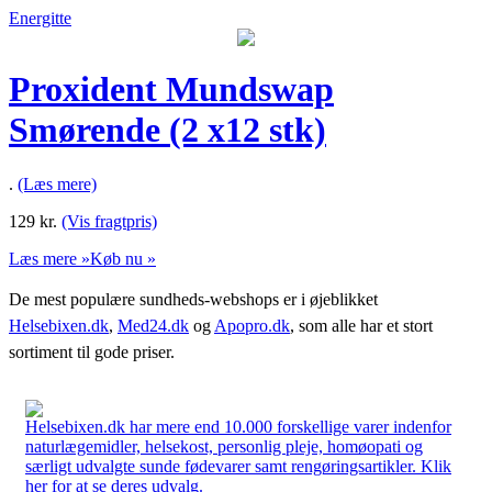
Energitte
Proxident Mundswap
Smørende (2 x12 stk)
.
(Læs mere)
129
kr.
(Vis fragtpris)
Læs mere »
Køb nu »
De mest populære sundheds-webshops er i øjeblikket
Helsebixen.dk
,
Med24.dk
og
Apopro.dk
, som alle har et stort
sortiment til gode priser.
Helsebixen.dk har mere end 10.000 forskellige varer indenfor
naturlægemidler, helsekost, personlig pleje, homøopati og
særligt udvalgte sunde fødevarer samt rengøringsartikler. Klik
her for at se deres udvalg.