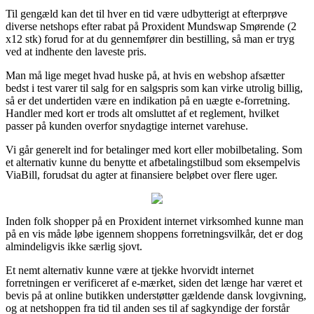
Til gengæld kan det til hver en tid være udbytterigt at efterprøve
diverse netshops efter rabat på Proxident Mundswap Smørende (2
x12 stk) forud for at du gennemfører din bestilling, så man er tryg
ved at indhente den laveste pris.
Man må lige meget hvad huske på, at hvis en webshop afsætter
bedst i test varer til salg for en salgspris som kan virke utrolig billig,
så er det undertiden være en indikation på en uægte e-forretning.
Handler med kort er trods alt omsluttet af et reglement, hvilket
passer på kunden overfor snydagtige internet varehuse.
Vi går generelt ind for betalinger med kort eller mobilbetaling. Som
et alternativ kunne du benytte et afbetalingstilbud som eksempelvis
ViaBill, forudsat du agter at finansiere beløbet over flere uger.
Inden folk shopper på en Proxident internet virksomhed kunne man
på en vis måde løbe igennem shoppens forretningsvilkår, det er dog
almindeligvis ikke særlig sjovt.
Et nemt alternativ kunne være at tjekke hvorvidt internet
forretningen er verificeret af e-mærket, siden det længe har været et
bevis på at online butikken understøtter gældende dansk lovgivning,
og at netshoppen fra tid til anden ses til af sagkyndige der forstår