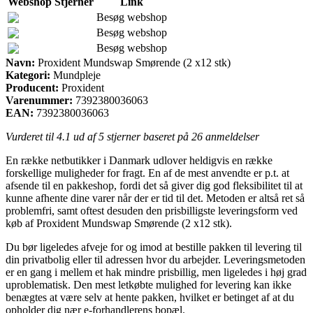
Webshop
Stjerner
Link
Besøg webshop
Besøg webshop
Besøg webshop
Navn:
Proxident Mundswap Smørende (2 x12 stk)
Kategori:
Mundpleje
Producent:
Proxident
Varenummer:
7392380036063
EAN:
7392380036063
Vurderet til
4.1
ud af 5 stjerner baseret på
26
anmeldelser
En række netbutikker i Danmark udlover heldigvis en række
forskellige muligheder for fragt. En af de mest anvendte er p.t. at
afsende til en pakkeshop, fordi det så giver dig god fleksibilitet til at
kunne afhente dine varer når der er tid til det. Metoden er altså ret så
problemfri, samt oftest desuden den prisbilligste leveringsform ved
køb af Proxident Mundswap Smørende (2 x12 stk).
Du bør ligeledes afveje for og imod at bestille pakken til levering til
din privatbolig eller til adressen hvor du arbejder. Leveringsmetoden
er en gang i mellem et hak mindre prisbillig, men ligeledes i høj grad
uproblematisk. Den mest letkøbte mulighed for levering kan ikke
benægtes at være selv at hente pakken, hvilket er betinget af at du
opholder dig nær e-forhandlerens bopæl.