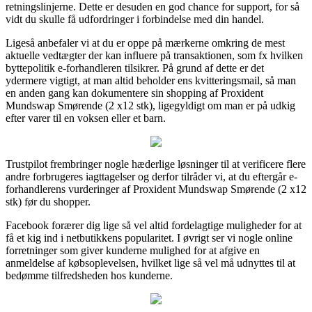
retningslinjerne. Dette er desuden en god chance for support, for så
vidt du skulle få udfordringer i forbindelse med din handel.
Ligeså anbefaler vi at du er oppe på mærkerne omkring de mest
aktuelle vedtægter der kan influere på transaktionen, som fx hvilken
byttepolitik e-forhandleren tilsikrer. På grund af dette er det
ydermere vigtigt, at man altid beholder ens kvitteringsmail, så man
en anden gang kan dokumentere sin shopping af Proxident
Mundswap Smørende (2 x12 stk), ligegyldigt om man er på udkig
efter varer til en voksen eller et barn.
Trustpilot frembringer nogle hæderlige løsninger til at verificere flere
andre forbrugeres iagttagelser og derfor tilråder vi, at du eftergår e-
forhandlerens vurderinger af Proxident Mundswap Smørende (2 x12
stk) før du shopper.
Facebook forærer dig lige så vel altid fordelagtige muligheder for at
få et kig ind i netbutikkens popularitet. I øvrigt ser vi nogle online
forretninger som giver kunderne mulighed for at afgive en
anmeldelse af købsoplevelsen, hvilket lige så vel må udnyttes til at
bedømme tilfredsheden hos kunderne.