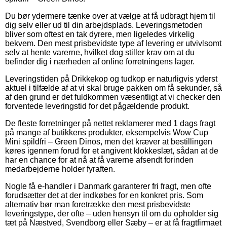
Du bør ydermere tænke over at vælge at få udbragt hjem til
dig selv eller ud til din arbejdsplads. Leveringsmetoden
bliver som oftest en tak dyrere, men ligeledes virkelig
bekvem. Den mest prisbevidste type af levering er utvivlsomt
selv at hente varerne, hvilket dog stiller krav om at du
befinder dig i nærheden af online forretningens lager.
Leveringstiden på Drikkekop og tudkop er naturligvis yderst
aktuel i tilfælde af at vi skal bruge pakken om få sekunder, så
af den grund er det fuldkommen væsentligt at vi checker den
forventede leveringstid for det pågældende produkt.
De fleste forretninger på nettet reklamerer med 1 dags fragt
på mange af butikkens produkter, eksempelvis Wow Cup
Mini spildfri – Green Dinos, men det kræver at bestillingen
køres igennem forud for et angivent klokkeslæt, sådan at de
har en chance for at nå at få varerne afsendt forinden
medarbejderne holder fyraften.
Nogle få e-handler i Danmark garanterer fri fragt, men ofte
forudsætter det at der indkøbes for en konkret pris. Som
alternativ bør man foretrække den mest prisbevidste
leveringstype, der ofte – uden hensyn til om du opholder sig
tæt på Næstved, Svendborg eller Sæby – er at få fragtfirmaet