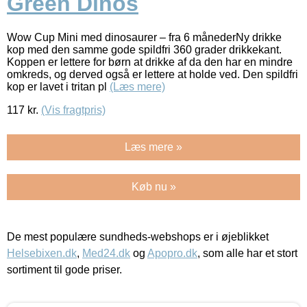
Green Dinos
Wow Cup Mini med dinosaurer – fra 6 månederNy drikke
kop med den samme gode spildfri 360 grader drikkekant.
Koppen er lettere for børn at drikke af da den har en mindre
omkreds, og derved også er lettere at holde ved. Den spildfri
kop er lavet i tritan pl
(Læs mere)
117
kr.
(Vis fragtpris)
Læs mere »
Køb nu »
De mest populære sundheds-webshops er i øjeblikket
Helsebixen.dk
,
Med24.dk
og
Apopro.dk
, som alle har et stort
sortiment til gode priser.