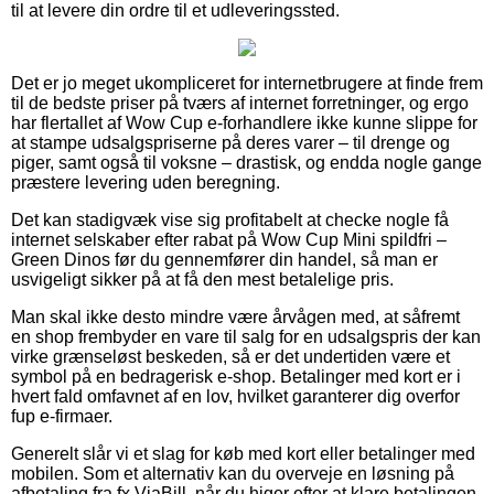
til at levere din ordre til et udleveringssted.
Det er jo meget ukompliceret for internetbrugere at finde frem
til de bedste priser på tværs af internet forretninger, og ergo
har flertallet af Wow Cup e-forhandlere ikke kunne slippe for
at stampe udsalgspriserne på deres varer – til drenge og
piger, samt også til voksne – drastisk, og endda nogle gange
præstere levering uden beregning.
Det kan stadigvæk vise sig profitabelt at checke nogle få
internet selskaber efter rabat på Wow Cup Mini spildfri –
Green Dinos før du gennemfører din handel, så man er
usvigeligt sikker på at få den mest betalelige pris.
Man skal ikke desto mindre være årvågen med, at såfremt
en shop frembyder en vare til salg for en udsalgspris der kan
virke grænseløst beskeden, så er det undertiden være et
symbol på en bedragerisk e-shop. Betalinger med kort er i
hvert fald omfavnet af en lov, hvilket garanterer dig overfor
fup e-firmaer.
Generelt slår vi et slag for køb med kort eller betalinger med
mobilen. Som et alternativ kan du overveje en løsning på
afbetaling fra fx ViaBill, når du higer efter at klare betalingen