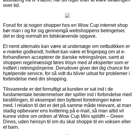
over tid.
Forud for at nogen shopper hos en Wow Cup internet shop
bør man i og for sig gennemgå webshoppens betingelser,
det er dog normalt en tidskrævende opgave.
Et nemt alternativ kan være at undersøge om netbutikken er
e-mærke godkendt, hvilket kan være et fingerpeg om at e-
forhandleren accepterer de danske retningslinjer, samt at
shoppen regelmæssigt føres tilsyn med af eksperter som er
indført i retningslinjerne. Derudover giver det dig chance for
hjælpende service, for så vidt du bliver udsat for problemer i
forbindelse med din shopping.
Tilsvarende er det fornuftigt at kunden er sat ind i de
fundamentale bestemmelser der spiller ind i forbindelse med
bestillingen, til eksempel den bytteret forretningen kører
med. I relation til det er det på samme måde relevant, at man
stadig opbevarer ens kvittering på e-mail, så man altid vil
kunne vidne om ordren af Wow Cup Mini spildfri – Green
Dinos, uden hensyn til om du skal shoppe til en voksen eller
et barn.