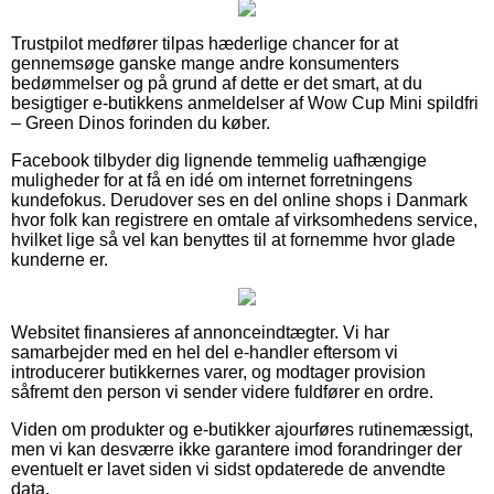
Trustpilot medfører tilpas hæderlige chancer for at
gennemsøge ganske mange andre konsumenters
bedømmelser og på grund af dette er det smart, at du
besigtiger e-butikkens anmeldelser af Wow Cup Mini spildfri
– Green Dinos forinden du køber.
Facebook tilbyder dig lignende temmelig uafhængige
muligheder for at få en idé om internet forretningens
kundefokus. Derudover ses en del online shops i Danmark
hvor folk kan registrere en omtale af virksomhedens service,
hvilket lige så vel kan benyttes til at fornemme hvor glade
kunderne er.
Websitet finansieres af annonceindtægter. Vi har
samarbejder med en hel del e-handler eftersom vi
introducerer butikkernes varer, og modtager provision
såfremt den person vi sender videre fuldfører en ordre.
Viden om produkter og e-butikker ajourføres rutinemæssigt,
men vi kan desværre ikke garantere imod forandringer der
eventuelt er lavet siden vi sidst opdaterede de anvendte
data.