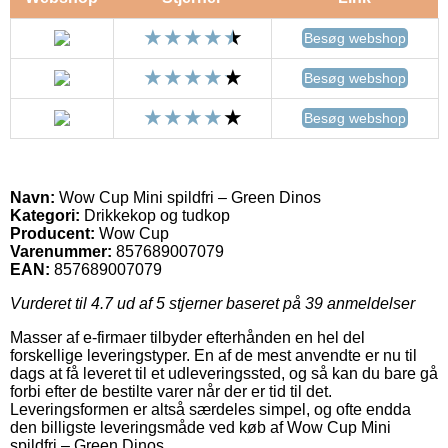
Besøg webshop
Besøg webshop
Besøg webshop
Navn:
Wow Cup Mini spildfri – Green Dinos
Kategori:
Drikkekop og tudkop
Producent:
Wow Cup
Varenummer:
857689007079
EAN:
857689007079
Vurderet til
4.7
ud af 5 stjerner baseret på
39
anmeldelser
Masser af e-firmaer tilbyder efterhånden en hel del
forskellige leveringstyper. En af de mest anvendte er nu til
dags at få leveret til et udleveringssted, og så kan du bare gå
forbi efter de bestilte varer når der er tid til det.
Leveringsformen er altså særdeles simpel, og ofte endda
den billigste leveringsmåde ved køb af Wow Cup Mini
spildfri – Green Dinos.