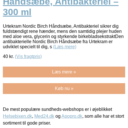
Håndsæbe, Antibakteriel –
300 ml
Urtekram Nordic Birch Håndsæbe, Antibakteriel sikrer dig
fuldstændigt rene hænder, mens den samtidig plejer huden
med aloe vera, glycerin og styrkende birkebladsekstraktDen
antibakterielle Nordic Birch Håndsæbe fra Urtekram er
udviklet specielt til dig, s
(Læs mere)
40
kr.
(Vis fragtpris)
Læs mere »
Køb nu »
De mest populære sundheds-webshops er i øjeblikket
Helsebixen.dk
,
Med24.dk
og
Apopro.dk
, som alle har et stort
sortiment til gode priser.