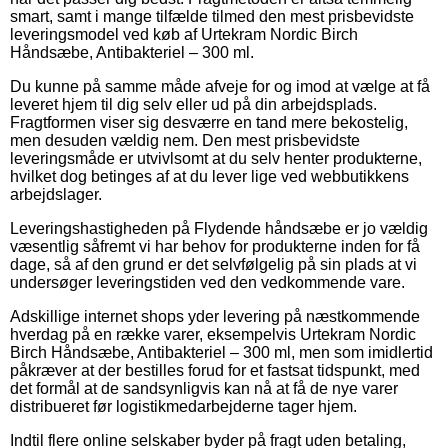
smart, samt i mange tilfælde tilmed den mest prisbevidste
leveringsmodel ved køb af Urtekram Nordic Birch
Håndsæbe, Antibakteriel – 300 ml.
Du kunne på samme måde afveje for og imod at vælge at få
leveret hjem til dig selv eller ud på din arbejdsplads.
Fragtformen viser sig desværre en tand mere bekostelig,
men desuden vældig nem. Den mest prisbevidste
leveringsmåde er utvivlsomt at du selv henter produkterne,
hvilket dog betinges af at du lever lige ved webbutikkens
arbejdslager.
Leveringshastigheden på Flydende håndsæbe er jo vældig
væsentlig såfremt vi har behov for produkterne inden for få
dage, så af den grund er det selvfølgelig på sin plads at vi
undersøger leveringstiden ved den vedkommende vare.
Adskillige internet shops yder levering på næstkommende
hverdag på en række varer, eksempelvis Urtekram Nordic
Birch Håndsæbe, Antibakteriel – 300 ml, men som imidlertid
påkræver at der bestilles forud for et fastsat tidspunkt, med
det formål at de sandsynligvis kan nå at få de nye varer
distribueret før logistikmedarbejderne tager hjem.
Indtil flere online selskaber byder på fragt uden betaling,