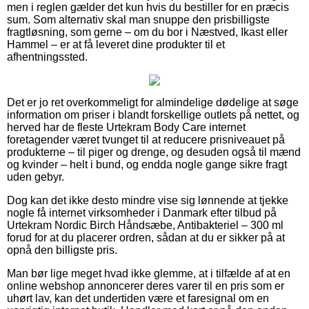
men i reglen gælder det kun hvis du bestiller for en præcis
sum. Som alternativ skal man snuppe den prisbilligste
fragtløsning, som gerne – om du bor i Næstved, Ikast eller
Hammel – er at få leveret dine produkter til et
afhentningssted.
Det er jo ret overkommeligt for almindelige dødelige at søge
information om priser i blandt forskellige outlets på nettet, og
herved har de fleste Urtekram Body Care internet
foretagender været tvunget til at reducere prisniveauet på
produkterne – til piger og drenge, og desuden også til mænd
og kvinder – helt i bund, og endda nogle gange sikre fragt
uden gebyr.
Dog kan det ikke desto mindre vise sig lønnende at tjekke
nogle få internet virksomheder i Danmark efter tilbud på
Urtekram Nordic Birch Håndsæbe, Antibakteriel – 300 ml
forud for at du placerer ordren, sådan at du er sikker på at
opnå den billigste pris.
Man bør lige meget hvad ikke glemme, at i tilfælde af at en
online webshop annoncerer deres varer til en pris som er
uhørt lav, kan det undertiden være et faresignal om en