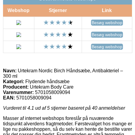
Webshop
Stjerner
Link
Besøg webshop
Besøg webshop
Besøg webshop
Navn:
Urtekram Nordic Birch Håndsæbe, Antibakteriel –
300 ml
Kategori:
Flydende håndsæbe
Producent:
Urtekram Body Care
Varenummer:
5701058009094
EAN:
5701058009094
Vurderet til
4.1
ud af 5 stjerner baseret på
40
anmeldelser
Masser af internet webshops foreslår på nuværende
tidspunkt alverdens fragtmetoder. Førstevalget hos mange er
lige nu pakkeshoppen, så du selv kan hente de bestilte varer
når det passer dig bedst. Fragtmetoden er altså temmelig