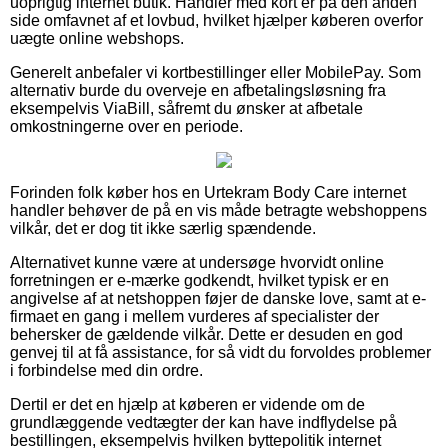
uoprigtig internet butik. Handler med kort er på den anden
side omfavnet af et lovbud, hvilket hjælper køberen overfor
uægte online webshops.
Generelt anbefaler vi kortbestillinger eller MobilePay. Som
alternativ burde du overveje en afbetalingsløsning fra
eksempelvis ViaBill, såfremt du ønsker at afbetale
omkostningerne over en periode.
Forinden folk køber hos en Urtekram Body Care internet
handler behøver de på en vis måde betragte webshoppens
vilkår, det er dog tit ikke særlig spændende.
Alternativet kunne være at undersøge hvorvidt online
forretningen er e-mærke godkendt, hvilket typisk er en
angivelse af at netshoppen føjer de danske love, samt at e-
firmaet en gang i mellem vurderes af specialister der
behersker de gældende vilkår. Dette er desuden en god
genvej til at få assistance, for så vidt du forvoldes problemer
i forbindelse med din ordre.
Dertil er det en hjælp at køberen er vidende om de
grundlæggende vedtægter der kan have indflydelse på
bestillingen, eksempelvis hvilken byttepolitik internet