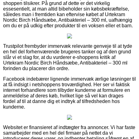
shoppen tilsikrer. På grund af dette er det virkelig
essesentielt, at man altid bibeholder sin købsbekræftelse,
således man i fremtiden kan eftervise købet af Urtekram
Nordic Birch Håndsæbe, Antibakteriel – 300 ml, uafhængig
om du er på udkig efter produkter til en voksen eller et barn.
Trustpilot frembyder immervæk relevante genveje til at tyde
en hel del forhenværende brugeres tanker og af den grund
slår vi et slag for, at du vurderer e-shoppens kritik af
Urtekram Nordic Birch Håndsæbe, Antibakteriel – 300 ml
forinden du placerer din ordre.
Facebook indebærer lignende immervæk ærlige løsninger til
at få indsigt i netshoppens troværdighed. Her ser vi faktisk
internet forhandlere som tilbyder kunderne at formulere en
anmeldelse af deres køb, hvilket lige så vel kan drages
fordel af til at danne dig et indtryk af tilfredsheden hos
kunderne.
Websitet er finansieret af indtægter fra annoncer. Vi har faste
samarbejder med en hel del firmaer på nettet da vi
introducerer deres varer, og indhenter betaling såfremt en af