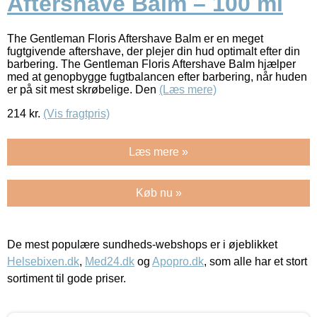
Aftershave Balm – 100 ml
The Gentleman Floris Aftershave Balm er en meget
fugtgivende aftershave, der plejer din hud optimalt efter din
barbering. The Gentleman Floris Aftershave Balm hjælper
med at genopbygge fugtbalancen efter barbering, når huden
er på sit mest skrøbelige. Den
(Læs mere)
214
kr.
(Vis fragtpris)
Læs mere »
Køb nu »
De mest populære sundheds-webshops er i øjeblikket
Helsebixen.dk
,
Med24.dk
og
Apopro.dk
, som alle har et stort
sortiment til gode priser.