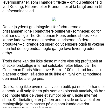
leveringsmanér, som i mange tilfælde – om du befinder sig
ved Kolding, Hillerød eller Brande – er at få bragt ordren til
et afhentningssted.
Det er jo yderst gnidningsløst for forbrugerne at
prissammenligne i blandt flere online virksomheder, og for
det har utallige The Gentleman Floris online shops ikke
kunne lade være med at nedsætte priserne på deres
produkter – til drenge og piger, og yderligere også til voksne
– en hel del, og endda nogle gange love levering uden
gebyr.
Trods dette kan det ikke desto mindre vise sig profitabelt at
checke forskellige internet selskaber efter tilbud på The
Gentleman Floris Aftershave Balm – 100 ml forud for at du
placerer ordren, således at du ikke er i tvivl om at modtage
den mest betalelige pris.
Du skal dog ikke overse, at hvis en butik på nettet forhandler
et produkt til salg for en pris som er kolossalt attraktiv, så bør
det i nogle tilfælde være et symbol på en uægte internet
shop. Kortbetalinger er på den anden side omfavnet af en
retningslinje, som passer på dig som kunde overfor