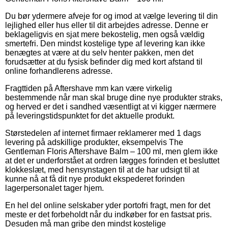
Du bør ydermere afveje for og imod at vælge levering til din
lejlighed eller hus eller til dit arbejdes adresse. Denne er
beklageligvis en sjat mere bekostelig, men også vældig
smertefri. Den mindst kostelige type af levering kan ikke
benægtes at være at du selv henter pakken, men det
forudsætter at du fysisk befinder dig med kort afstand til
online forhandlerens adresse.
Fragttiden på Aftershave mm kan være virkelig
bestemmende når man skal bruge dine nye produkter straks,
og herved er det i sandhed væsentligt at vi kigger nærmere
på leveringstidspunktet for det aktuelle produkt.
Størstedelen af internet firmaer reklamerer med 1 dags
levering på adskillige produkter, eksempelvis The
Gentleman Floris Aftershave Balm – 100 ml, men glem ikke
at det er underforstået at ordren lægges forinden et besluttet
klokkeslæt, med hensynstagen til at de har udsigt til at
kunne nå at få dit nye produkt ekspederet forinden
lagerpersonalet tager hjem.
En hel del online selskaber yder portofri fragt, men for det
meste er det forbeholdt når du indkøber for en fastsat pris.
Desuden må man gribe den mindst kostelige