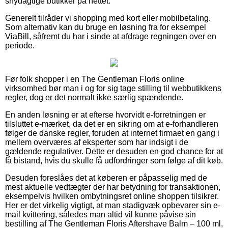
snydagtige butikker på nettet.
Generelt tilråder vi shopping med kort eller mobilbetaling.
Som alternativ kan du bruge en løsning fra for eksempel
ViaBill, såfremt du har i sinde at afdrage regningen over en
periode.
Før folk shopper i en The Gentleman Floris online
virksomhed bør man i og for sig tage stilling til webbutikkens
regler, dog er det normalt ikke særlig spændende.
En anden løsning er at efterse hvorvidt e-forretningen er
tilsluttet e-mærket, da det er en sikring om at e-forhandleren
følger de danske regler, foruden at internet firmaet en gang i
mellem overværes af eksperter som har indsigt i de
gældende regulativer. Dette er desuden en god chance for at
få bistand, hvis du skulle få udfordringer som følge af dit køb.
Desuden foreslåes det at køberen er påpasselig med de
mest aktuelle vedtægter der har betydning for transaktionen,
eksempelvis hvilken ombytningsret online shoppen tilsikrer.
Her er det virkelig vigtigt, at man stadigvæk opbevarer sin e-
mail kvittering, således man altid vil kunne påvise sin
bestilling af The Gentleman Floris Aftershave Balm – 100 ml,