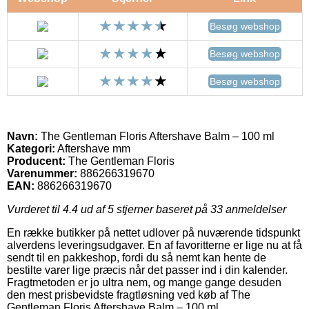
Besøg webshop
Besøg webshop
Besøg webshop
Navn:
The Gentleman Floris Aftershave Balm – 100 ml
Kategori:
Aftershave mm
Producent:
The Gentleman Floris
Varenummer:
886266319670
EAN:
886266319670
Vurderet til
4.4
ud af 5 stjerner baseret på
33
anmeldelser
En række butikker på nettet udlover på nuværende tidspunkt
alverdens leveringsudgaver. En af favoritterne er lige nu at få
sendt til en pakkeshop, fordi du så nemt kan hente de
bestilte varer lige præcis når det passer ind i din kalender.
Fragtmetoden er jo ultra nem, og mange gange desuden
den mest prisbevidste fragtløsning ved køb af The
Gentleman Floris Aftershave Balm – 100 ml.