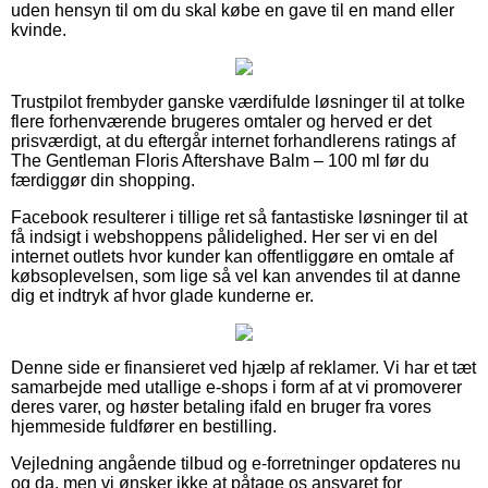
uden hensyn til om du skal købe en gave til en mand eller
kvinde.
Trustpilot frembyder ganske værdifulde løsninger til at tolke
flere forhenværende brugeres omtaler og herved er det
prisværdigt, at du eftergår internet forhandlerens ratings af
The Gentleman Floris Aftershave Balm – 100 ml før du
færdiggør din shopping.
Facebook resulterer i tillige ret så fantastiske løsninger til at
få indsigt i webshoppens pålidelighed. Her ser vi en del
internet outlets hvor kunder kan offentliggøre en omtale af
købsoplevelsen, som lige så vel kan anvendes til at danne
dig et indtryk af hvor glade kunderne er.
Denne side er finansieret ved hjælp af reklamer. Vi har et tæt
samarbejde med utallige e-shops i form af at vi promoverer
deres varer, og høster betaling ifald en bruger fra vores
hjemmeside fuldfører en bestilling.
Vejledning angående tilbud og e-forretninger opdateres nu
og da, men vi ønsker ikke at påtage os ansvaret for