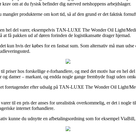
ler krav om at du fysisk befinder dig nærved netshoppens arbejdslager.
angler produkterne om kort tid, så af den grund er det faktisk fornuft
 på en hel del varer, eksempelvis TAN-LUXE The Wonder Oil Light/Medi
nå at få pakken ud af døren forinden de logistikansatte drager hjemad.
r det kun hvis der købes for en fastsat sum. Som alternativ må man udse
 udleveringssted.
frem til priser hos forskellige e-forhandlere, og med det motiv har en 
errer og damer – markant, og endda nogle gange frembyde fragt uden omk
ernet foretagender efter udsalg på TAN-LUXE The Wonder Oil Light/Medi
varer til en pris der anses for urealistisk overkommelig, er det i nogle
ageriske internet forhandlere.
nativ kunne du udnytte en afbetalingsordning som for eksempel ViaBill, 