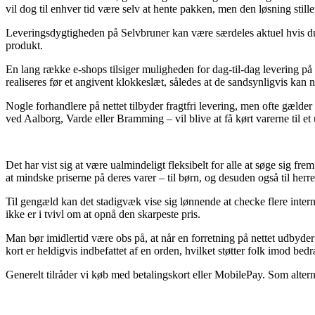
vil dog til enhver tid være selv at hente pakken, men den løsning stil
Leveringsdygtigheden på Selvbruner kan være særdeles aktuel hvis du m
produkt.
En lang række e-shops tilsiger muligheden for dag-til-dag levering
realiseres før et angivent klokkeslæt, således at de sandsynligvis kan 
Nogle forhandlere på nettet tilbyder fragtfri levering, men ofte gælde
ved Aalborg, Varde eller Bramming – vil blive at få kørt varerne til et
Det har vist sig at være ualmindeligt fleksibelt for alle at søge sig 
at mindske priserne på deres varer – til børn, og desuden også til h
Til gengæld kan det stadigvæk vise sig lønnende at checke flere int
ikke er i tvivl om at opnå den skarpeste pris.
Man bør imidlertid være obs på, at når en forretning på nettet udbyder 
kort er heldigvis indbefattet af en orden, hvilket støtter folk imod bedr
Generelt tilråder vi køb med betalingskort eller MobilePay. Som alter