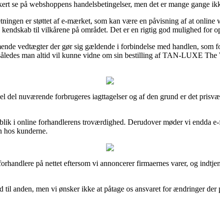
rt se på webshoppens handelsbetingelser, men det er mange gange ikke
ningen er støttet af e-mærket, som kan være en påvisning af at onli
je kendskab til vilkårene på området. Det er en rigtig god mulighed fo
ende vedtægter der gør sig gældende i forbindelse med handlen, som for 
ng, således man altid vil kunne vidne om sin bestilling af TAN-LUXE Th
 hel del nuværende forbrugeres iagttagelser og af den grund er det pris
dblik i online forhandlerens troværdighed. Derudover møder vi endda e-
en hos kunderne.
 forhandlere på nettet eftersom vi annoncerer firmaernes varer, og indt
id til anden, men vi ønsker ikke at påtage os ansvaret for ændringer der