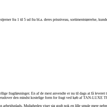
er fra 1 til 5 ud fra bl.a. deres prisniveau, sortimentstørrelse, kunde
ige fragtløsninger. En af de mest anvendte er nu til dags at få leveret 
de derudover den mindst kostelige form for fragt ved køb af TAN-LUXE
 din arbejdsplads. Muligheden viser sig godt nok en lille smule mere peb