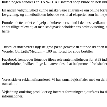
Inden nogen handler i en TAN-LUXE internet shop burde de helt sikke
En anden valgmulighed kunne måske være at granske om online forret
lovgivning, og at netbutikken løbende ses til af eksperter som har nø
Foruden dette er det en hjælp at køberen er sat ind i de mest vedkomm
er det tillige relevant, at man stadigvæk beholder ens ordrekvitteri
herre.
Trustpilot indebærer i højeste grad pæne genveje til at finde ud af en
Wonder Oil Light/Medium – 100 ml. forud for at du bestiller.
Facebook frembyder lignende tilpas relevante muligheder for at få in
ordreforløbet, hvilket tillige kan anvendes til at bedømme tilfredshed
Vores side er reklamefinansieret. Vi har samarbejdsaftaler med en del
transaktion.
Vejledning omkring produkter og internet forretninger ajourføres fra t
informationer.