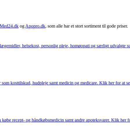
Med24.dk
og
Apopro.dk
, som alle har et stort sortiment til gode priser.
ægemidler, helsekost, personlig pleje, homøopati og særligt udvalgte sun
som kosttilskud, hudpleje samt medicin og medicare. Klik her for at se
købe recept- og håndkøbsmedicin samt andre apoteksvarer. Klik her for