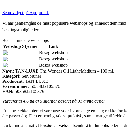
Se udvalget på Apopro.dk
Vi har gennemgået de mest populære webshops og anmeldt dem med stjern
betalingsmuligheder.
Bedst anmeldte webshops
Webshop
Stjerner
Link
Besøg webshop
Besøg webshop
Besøg webshop
Navn:
TAN-LUXE The Wonder Oil Light/Medium – 100 ml.
Kategori:
Selvbruner
Producent:
TAN-LUXE
Varenummer:
5035832105376
EAN:
5035832105376
Vurderet til
4.6
ud af 5 stjerner baseret på
31
anmeldelser
En lang række internet varehuse yder i vore dage en lang række forskell
der passer dig. Den er nemlig yderst praktisk, samt i mange tilfæl
Du kunne alternativt forsøge at vælge afsending til din bolig eller til