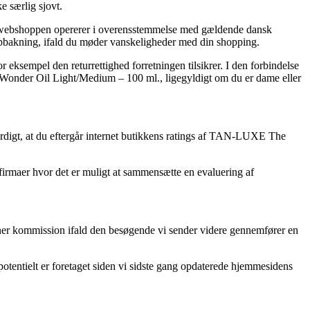
 særlig sjovt.
ne webshoppen opererer i overensstemmelse med gældende dansk
r opbakning, ifald du møder vanskeligheder med din shopping.
eksempel den returrettighed forretningen tilsikrer. I den forbindelse
e Wonder Oil Light/Medium – 100 ml., ligegyldigt om du er dame eller
værdigt, at du eftergår internet butikkens ratings af TAN-LUXE The
firmaer hvor det er muligt at sammensætte en evaluering af
jener kommission ifald den besøgende vi sender videre gennemfører en
 potentielt er foretaget siden vi sidste gang opdaterede hjemmesidens