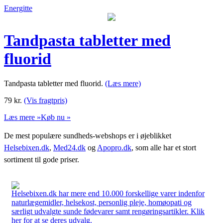
Energitte
Tandpasta tabletter med
fluorid
Tandpasta tabletter med fluorid.
(Læs mere)
79
kr.
(Vis fragtpris)
Læs mere »
Køb nu »
De mest populære sundheds-webshops er i øjeblikket
Helsebixen.dk
,
Med24.dk
og
Apopro.dk
, som alle har et stort
sortiment til gode priser.
Helsebixen.dk har mere end 10.000 forskellige varer indenfor
naturlægemidler, helsekost, personlig pleje, homøopati og
særligt udvalgte sunde fødevarer samt rengøringsartikler. Klik
her for at se deres udvalg.