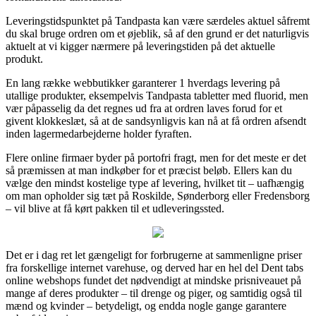
Leveringstidspunktet på Tandpasta kan være særdeles aktuel såfremt
du skal bruge ordren om et øjeblik, så af den grund er det naturligvis
aktuelt at vi kigger nærmere på leveringstiden på det aktuelle
produkt.
En lang række webbutikker garanterer 1 hverdags levering på
utallige produkter, eksempelvis Tandpasta tabletter med fluorid, men
vær påpasselig da det regnes ud fra at ordren laves forud for et
givent klokkeslæt, så at de sandsynligvis kan nå at få ordren afsendt
inden lagermedarbejderne holder fyraften.
Flere online firmaer byder på portofri fragt, men for det meste er det
så præmissen at man indkøber for et præcist beløb. Ellers kan du
vælge den mindst kostelige type af levering, hvilket tit – uafhængig
om man opholder sig tæt på Roskilde, Sønderborg eller Fredensborg
– vil blive at få kørt pakken til et udleveringssted.
Det er i dag ret let gængeligt for forbrugerne at sammenligne priser
fra forskellige internet varehuse, og derved har en hel del Dent tabs
online webshops fundet det nødvendigt at mindske prisniveauet på
mange af deres produkter – til drenge og piger, og samtidig også til
mænd og kvinder – betydeligt, og endda nogle gange garantere