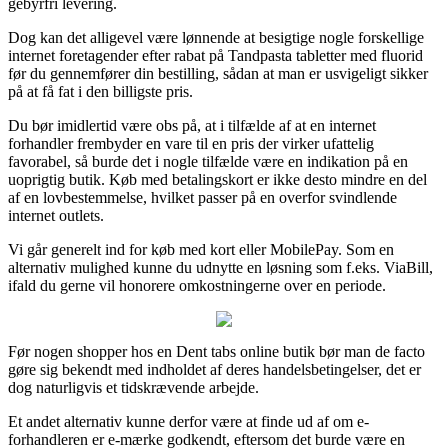
gebyrfri levering.
Dog kan det alligevel være lønnende at besigtige nogle forskellige
internet foretagender efter rabat på Tandpasta tabletter med fluorid
før du gennemfører din bestilling, sådan at man er usvigeligt sikker
på at få fat i den billigste pris.
Du bør imidlertid være obs på, at i tilfælde af at en internet
forhandler frembyder en vare til en pris der virker ufattelig
favorabel, så burde det i nogle tilfælde være en indikation på en
uoprigtig butik. Køb med betalingskort er ikke desto mindre en del
af en lovbestemmelse, hvilket passer på en overfor svindlende
internet outlets.
Vi går generelt ind for køb med kort eller MobilePay. Som en
alternativ mulighed kunne du udnytte en løsning som f.eks. ViaBill,
ifald du gerne vil honorere omkostningerne over en periode.
Før nogen shopper hos en Dent tabs online butik bør man de facto
gøre sig bekendt med indholdet af deres handelsbetingelser, det er
dog naturligvis et tidskrævende arbejde.
Et andet alternativ kunne derfor være at finde ud af om e-
forhandleren er e-mærke godkendt, eftersom det burde være en