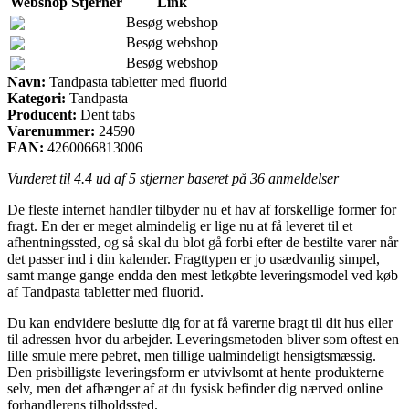
Webshop
Stjerner
Link
Besøg webshop
Besøg webshop
Besøg webshop
Navn:
Tandpasta tabletter med fluorid
Kategori:
Tandpasta
Producent:
Dent tabs
Varenummer:
24590
EAN:
4260066813006
Vurderet til
4.4
ud af 5 stjerner baseret på
36
anmeldelser
De fleste internet handler tilbyder nu et hav af forskellige former for
fragt. En der er meget almindelig er lige nu at få leveret til et
afhentningssted, og så skal du blot gå forbi efter de bestilte varer når
det passer ind i din kalender. Fragttypen er jo usædvanlig simpel,
samt mange gange endda den mest letkøbte leveringsmodel ved køb
af Tandpasta tabletter med fluorid.
Du kan endvidere beslutte dig for at få varerne bragt til dit hus eller
til adressen hvor du arbejder. Leveringsmetoden bliver som oftest en
lille smule mere pebret, men tillige ualmindeligt hensigtsmæssig.
Den prisbilligste leveringsform er utvivlsomt at hente produkterne
selv, men det afhænger af at du fysisk befinder dig nærved online
forhandlerens tilholdssted.