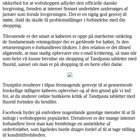
sikkerhed for at webshoppen adlyder den officielle danske
lovgivning, foruden at internet firmaet undertiden undersøges af
jurister som forstår lovgivningen. Det er en rigtig god genvej til
støtte, ifald du skulle få problemstillinger i forbindelse med din
shopping.
Tilsvarende er det smart at køberen er oppe på mærkerne omkring
de fundamentale retningslinjer der er gældende for købet, fx den
returneringsret e-forhandleren tilsikrer. I den relation er det tilmed
afgørende, at man stadig opbevarer ens e-mail kvittering, så man når
som helst vil kunne bevidne sin shopping af Tandpasta tabletter med
fluorid, uanset om man er på shopping til en herre eller dame.
Trustpilot resulterer i tilpas fremragende genveje til at gennemrode
forskellige tidligere køberes oplevelser og af den grund går vi ind
for, at du studerer online butikkens kritik af Tandpasta tabletter med
fluorid forinden du bestiller.
Facebook byder på endvidere nogenlunde gunstige metoder til at få
indsigt i webshoppens popularitet. Derudover er der mange internet
forhandlere hvor man kan frembringe en anmeldelse af
ordreforløbet, som ligeledes burde drages fordel af til at tage stilling
til kundetilfredsheden.