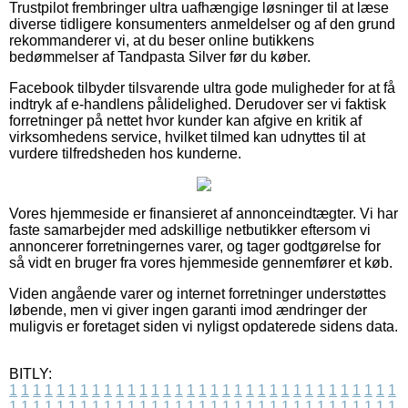
Trustpilot frembringer ultra uafhængige løsninger til at læse
diverse tidligere konsumenters anmeldelser og af den grund
rekommanderer vi, at du beser online butikkens
bedømmelser af Tandpasta Silver før du køber.
Facebook tilbyder tilsvarende ultra gode muligheder for at få
indtryk af e-handlens pålidelighed. Derudover ser vi faktisk
forretninger på nettet hvor kunder kan afgive en kritik af
virksomhedens service, hvilket tilmed kan udnyttes til at
vurdere tilfredsheden hos kunderne.
Vores hjemmeside er finansieret af annonceindtægter. Vi har
faste samarbejder med adskillige netbutikker eftersom vi
annoncerer forretningernes varer, og tager godtgørelse for
så vidt en bruger fra vores hjemmeside gennemfører et køb.
Viden angående varer og internet forretninger understøttes
løbende, men vi giver ingen garanti imod ændringer der
muligvis er foretaget siden vi nyligst opdaterede sidens data.
BITLY:
1
1
1
1
1
1
1
1
1
1
1
1
1
1
1
1
1
1
1
1
1
1
1
1
1
1
1
1
1
1
1
1
1
1
1
1
1
1
1
1
1
1
1
1
1
1
1
1
1
1
1
1
1
1
1
1
1
1
1
1
1
1
1
1
1
1