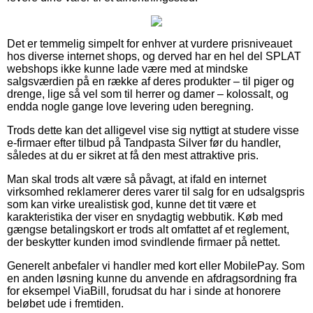
Det er temmelig simpelt for enhver at vurdere prisniveauet
hos diverse internet shops, og derved har en hel del SPLAT
webshops ikke kunne lade være med at mindske
salgsværdien på en række af deres produkter – til piger og
drenge, lige så vel som til herrer og damer – kolossalt, og
endda nogle gange love levering uden beregning.
Trods dette kan det alligevel vise sig nyttigt at studere visse
e-firmaer efter tilbud på Tandpasta Silver før du handler,
således at du er sikret at få den mest attraktive pris.
Man skal trods alt være så påvagt, at ifald en internet
virksomhed reklamerer deres varer til salg for en udsalgspris
som kan virke urealistisk god, kunne det tit være et
karakteristika der viser en snydagtig webbutik. Køb med
gængse betalingskort er trods alt omfattet af et reglement,
der beskytter kunden imod svindlende firmaer på nettet.
Generelt anbefaler vi handler med kort eller MobilePay. Som
en anden løsning kunne du anvende en afdragsordning fra
for eksempel ViaBill, forudsat du har i sinde at honorere
beløbet ude i fremtiden.