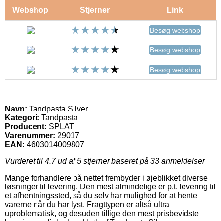
Webshop
Stjerner
Link
Besøg webshop
Besøg webshop
Besøg webshop
Navn:
Tandpasta Silver
Kategori:
Tandpasta
Producent:
SPLAT
Varenummer:
29017
EAN:
4603014009807
Vurderet til
4.7
ud af 5 stjerner baseret på
33
anmeldelser
Mange forhandlere på nettet frembyder i øjeblikket diverse
løsninger til levering. Den mest almindelige er p.t. levering til
et afhentningssted, så du selv har mulighed for at hente
varerne når du har lyst. Fragttypen er altså ultra
uproblematisk, og desuden tillige den mest prisbevidste