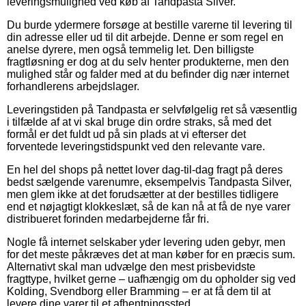
leveringsmulighed ved køb af Tandpasta Silver.
Du burde ydermere forsøge at bestille varerne til levering til
din adresse eller ud til dit arbejde. Denne er som regel en
anelse dyrere, men også temmelig let. Den billigste
fragtløsning er dog at du selv henter produkterne, men den
mulighed står og falder med at du befinder dig nær internet
forhandlerens arbejdslager.
Leveringstiden på Tandpasta er selvfølgelig ret så væsentlig
i tilfælde af at vi skal bruge din ordre straks, så med det
formål er det fuldt ud på sin plads at vi efterser det
forventede leveringstidspunkt ved den relevante vare.
En hel del shops på nettet lover dag-til-dag fragt på deres
bedst sælgende varenumre, eksempelvis Tandpasta Silver,
men glem ikke at det forudsætter at der bestilles tidligere
end et nøjagtigt klokkeslæt, så de kan nå at få de nye varer
distribueret forinden medarbejderne får fri.
Nogle få internet selskaber yder levering uden gebyr, men
for det meste påkræves det at man køber for en præcis sum.
Alternativt skal man udvælge den mest prisbevidste
fragttype, hvilket gerne – uafhængig om du opholder sig ved
Kolding, Svendborg eller Bramming – er at få dem til at
levere dine varer til et afhentningssted.