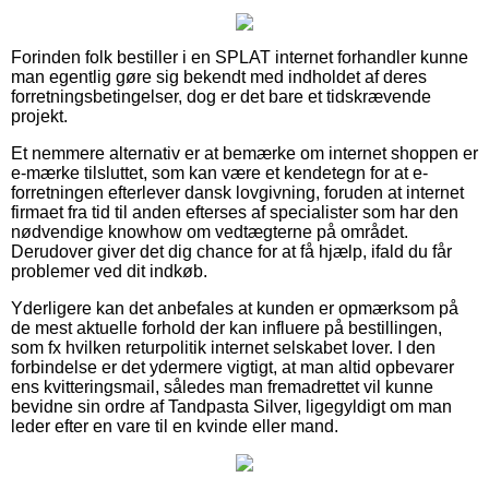
Forinden folk bestiller i en SPLAT internet forhandler kunne
man egentlig gøre sig bekendt med indholdet af deres
forretningsbetingelser, dog er det bare et tidskrævende
projekt.
Et nemmere alternativ er at bemærke om internet shoppen er
e-mærke tilsluttet, som kan være et kendetegn for at e-
forretningen efterlever dansk lovgivning, foruden at internet
firmaet fra tid til anden efterses af specialister som har den
nødvendige knowhow om vedtægterne på området.
Derudover giver det dig chance for at få hjælp, ifald du får
problemer ved dit indkøb.
Yderligere kan det anbefales at kunden er opmærksom på
de mest aktuelle forhold der kan influere på bestillingen,
som fx hvilken returpolitik internet selskabet lover. I den
forbindelse er det ydermere vigtigt, at man altid opbevarer
ens kvitteringsmail, således man fremadrettet vil kunne
bevidne sin ordre af Tandpasta Silver, ligegyldigt om man
leder efter en vare til en kvinde eller mand.