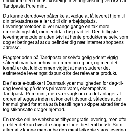
endvidere den mindst kostelige leveringsløsning ved køb af
Tandpasta Pure mint.
Du kunne derudover påtænke at vælge at få leveret hjem til
din privatadresse eller ud til din arbejdsplads.
Leveringsmetoden bliver mange gange en tak mere
omkostningsfuld, men endda i høj grad let. Den billigste
leveringsmetode er uden tvivl at hente produkterne selv, som
dog er betinget af at du befinder dig nær internet shoppens
adresse.
Fragtperioden på Tandpasta er selvfølgelig yderst vigtig
såfremt man har behov for ordren nu og her, og med det
formål er det fuldkommen vigtigt at man studerer det
estimerede leveringstidspunkt for det relevante produkt.
De fleste e-butikker i Danmark yder muligheden for dag-til-
dag levering på deres primære varer, eksempelvis
Tandpasta Pure mint, men vær vagtsom da det antager at
ordren aflægges inden et konkret tidspunkt, således at de
har mulighed for at nå at få bestillingen skippet afsted før de
logistikansatte drager hjemad.
En række online webshops tilbyder gratis levering, men ofte
gælder det kun hvis du shopper for et bestemt beløb. Som
alternativ kunne man gribe den mest letkøbte slags levering,