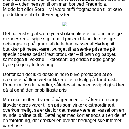
der tit – uden hensyn til om man bor ved Fredericia,
Middelfart eller Sorø – vil være at få fragtmanden til at køre
produkterne til et udleveringssted.
Det har vist sig at være yderst ukompliceret for almindelige
mennesker at søge sig frem til priser i blandt forskellige
netshops, og på grund af dette har masser af Hydrophil
butikker på nettet været tvunget til at sænke priserne på
specielt deres bedst i test produkter – til børn og babyer,
samt også til voksne – kolossalt, og endda nogle gange
byde på gebyrfri levering.
Derfor kan det ikke desto mindre blive profitabelt at se
nærmere på flere webbutikker efter udsalg på Tandpasta
Pure mint før du handler, således at man er usvigeligt sikker
på at opnå den prisbilligste pris.
Man må imidlertid være årvågen med, at såfremt en shop
tilbyder deres varer til en pris som virker ekstraordinært
overkommelig, så er det for det meste være en varsel om en
svindel online butik. Betalinger med kort er trods alt en del af
en forordning, der dækker en overfor bedrageriske internet
varehuse.