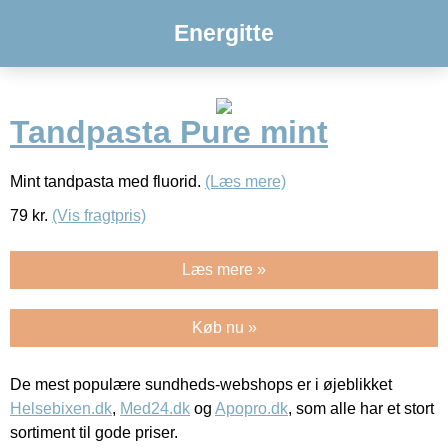
Energitte
Tandpasta Pure mint
Mint tandpasta med fluorid.
(Læs mere)
79
kr.
(Vis fragtpris)
Læs mere »
Køb nu »
De mest populære sundheds-webshops er i øjeblikket
Helsebixen.dk
,
Med24.dk
og
Apopro.dk
, som alle har et stort
sortiment til gode priser.