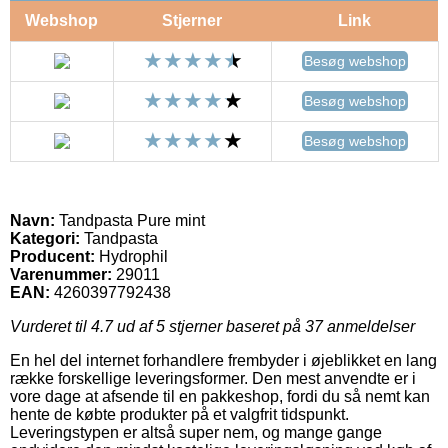
Webshop
Stjerner
Link
Besøg webshop
Besøg webshop
Besøg webshop
Navn:
Tandpasta Pure mint
Kategori:
Tandpasta
Producent:
Hydrophil
Varenummer:
29011
EAN:
4260397792438
Vurderet til
4.7
ud af 5 stjerner baseret på
37
anmeldelser
En hel del internet forhandlere frembyder i øjeblikket en lang
række forskellige leveringsformer. Den mest anvendte er i
vore dage at afsende til en pakkeshop, fordi du så nemt kan
hente de købte produkter på et valgfrit tidspunkt.
Leveringstypen er altså super nem, og mange gange