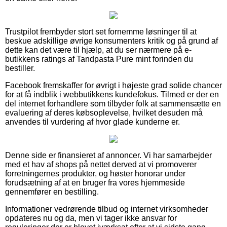
Trustpilot frembyder stort set fornemme løsninger til at
beskue adskillige øvrige konsumenters kritik og på grund af
dette kan det være til hjælp, at du ser nærmere på e-
butikkens ratings af Tandpasta Pure mint forinden du
bestiller.
Facebook fremskaffer for øvrigt i højeste grad solide chancer
for at få indblik i webbutikkens kundefokus. Tilmed er der en
del internet forhandlere som tilbyder folk at sammensætte en
evaluering af deres købsoplevelse, hvilket desuden må
anvendes til vurdering af hvor glade kunderne er.
Denne side er finansieret af annoncer. Vi har samarbejder
med et hav af shops på nettet derved at vi promoverer
forretningernes produkter, og høster honorar under
forudsætning af at en bruger fra vores hjemmeside
gennemfører en bestilling.
Informationer vedrørende tilbud og internet virksomheder
opdateres nu og da, men vi tager ikke ansvar for