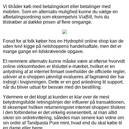
Vi tilråder køb med betalingskort eller betalinger med
mobilen. Som en alternativ mulighed kunne du vælge en
afbetalingsordning som eksempelvis ViaBill, hvis du
tilstræber at dække prisen af flere omgange.
Forud for at folk køber hos en Hydrophil online shop kan de
uden tvivl kigge på netshoppens handelsaftale, men det er
mange gange en tidskrævende opgave.
Et nemmere alternativ kunne måske være at efterse hvorvidt
online virksomheden er tilsluttet e-mærket, hvilket er en
antydning af at internet firmaet overholder de officielle regler,
udover at e-shoppen jævnligt evalueres af fagmænd der har
indsigt i lovgivningen. Dette er en god anledning til support,
når du bliver udsat for besvær med din bestilling.
Ydermere er det klogt at kunden er klar over de mest
betydningsfulde retningslinjer der influerer på transaktionen,
til eksempel hvilken returneringsret internet shoppen tilsikrer.
I den forbindelse er det virkelig essesentielt, at man altid
sikrer sin ordrekvittering, således man senere kan vidne om
sin ordre af Tandpasta Pure mint, hvad end du skal købe til
en dame eller herre.