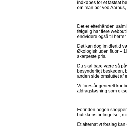
indkøbes for et fastsat be
om man bor ved Aarhus, Fr
Det er efterhånden ualmind
følgelig har flere webbut
endvidere også til herre
Det kan dog imidlertid væ
Økologisk uden fluor – 10
skarpeste pris.
Du skal bare være så påvag
besynderligt beskeden, bø
anden side omsluttet af e
Vi foreslår generelt kort
afdragsløsning som eksemp
Forinden nogen shopper p
butikkens betingelser, me
Et alternativt forslag ka