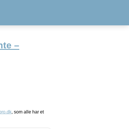
te –
ro.dk
, som alle har et