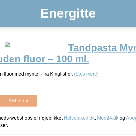
Energitte
Tandpasta Myn
den fluor – 100 ml.
 fluor med mynte – fra Kingfisher.
(Læs mere)
Køb nu »
eds-webshops er i øjeblikket
Helsebixen.dk
,
Med24.dk
og
Apop
iser.