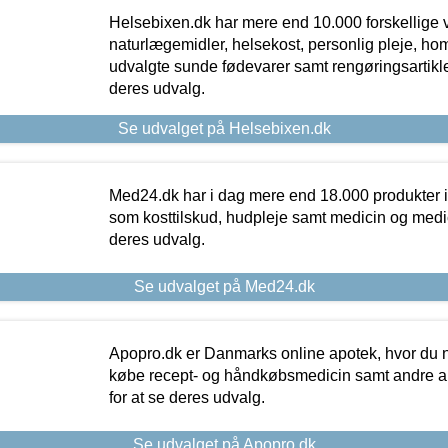
Helsebixen.dk har mere end 10.000 forskellige v
naturlægemidler, helsekost, personlig pleje, ho
udvalgte sunde fødevarer samt rengøringsartikler.
deres udvalg.
Se udvalget på Helsebixen.dk
Med24.dk har i dag mere end 18.000 produkter i
som kosttilskud, hudpleje samt medicin og medica
deres udvalg.
Se udvalget på Med24.dk
Apopro.dk er Danmarks online apotek, hvor du n
købe recept- og håndkøbsmedicin samt andre ap
for at se deres udvalg.
Se udvalget på Apopro.dk