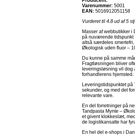
Producent:
Varenummer:
5001
EAN:
5016912051158
Vurderet til
4.8
ud af 5 st
Masser af webbutikker i 
på nuværende tidspunkt p
altså særdeles smertefri
Økologisk uden fluor – 1
Du kunne på samme måde væ
Fragtløsningen bliver oft
leveringsløsning vil dog 
forhandlerens hjemsted.
Leveringstidspunktet på T
sekunder, og med det for
relevante vare.
En del forretninger på ne
Tandpasta Mynte – Økolog
et givent klokkeslæt, med
de logistikansatte har fyr
En hel del e-shops i Danm