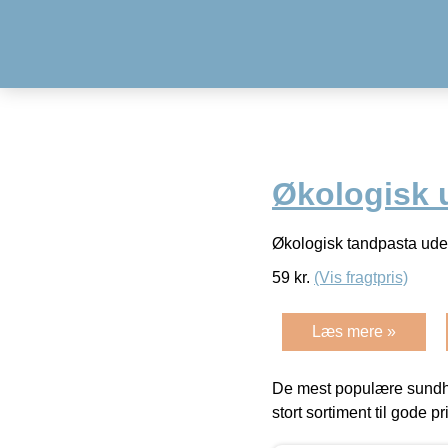
Økologisk u
Økologisk tandpasta uden
59
kr.
(Vis fragtpris)
Læs mere »
De mest populære sundh
stort sortiment til gode pr