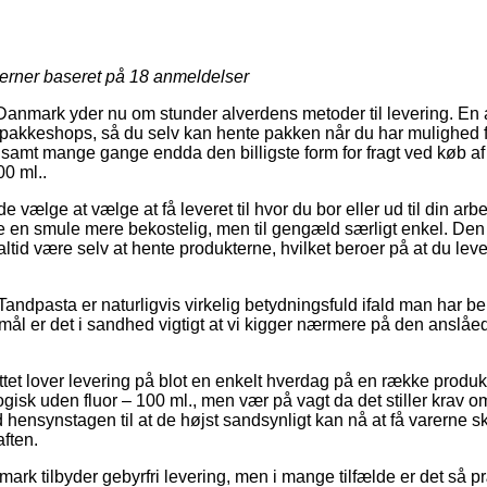
jerner baseret på
18
anmeldelser
Danmark yder nu om stunder alverdens metoder til levering. En
akkeshops, så du selv kan hente pakken når du har mulighed fo
, samt mange gange endda den billigste form for fragt ved køb a
00 ml..
lge at vælge at få leveret til hvor du bor eller ud til din arb
e en smule mere bekostelig, men til gengæld særligt enkel. Den 
altid være selv at hente produkterne, hvilket beroer på at du lev
andpasta er naturligvis virkelig betydningsfuld ifald man har b
mål er det i sandhed vigtigt at vi kigger nærmere på den anslåe
ttet lover levering på blot en enkelt hverdag på en række produ
isk uden fluor – 100 ml., men vær på vagt da det stiller krav o
 hensynstagen til at de højst sandsynligt kan nå at få varerne ski
aften.
ark tilbyder gebyrfri levering, men i mange tilfælde er det så 