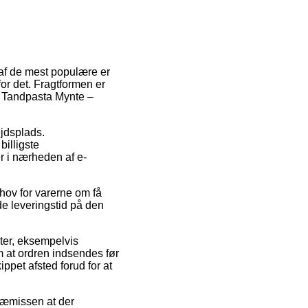
 af de mest populære er
r det. Fragtformen er
f Tandpasta Mynte –
ejdsplads.
billigste
er i nærheden af e-
ehov for varerne om få
de leveringstid på den
kter, eksempelvis
m at ordren indsendes før
ppet afsted forud for at
præmissen at der