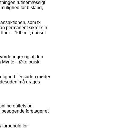
retningen rutinemæssigt
 mulighed for bistand,
transaktionen, som fx
man permanent sikrer sin
fluor – 100 ml., uanset
s vurderinger og af den
ta Mynte – Økologisk
ålidelighed. Desuden møder
om desuden må drages
nline outlets og
s besøgende foretager et
 forbehold for