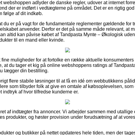
net webshoppen adlyder de danske regler, udover at internet for
nd der er indført i vedtægterne på området. Det er en rigtig god
 følge af dit indkøb.
r at du er på vagt for de fundamentale reglementer gældende for 
t selskabet anvender. Derfor er det på samme måde relevant, at 
man altid kan påvise købet af Tandpasta Mynte – Økologisk uden 
ukter til en mand eller kvinde.
 set fine muligheder for at fortolke en række aktuelle konsumenter
ke, at du tager et kig på online webshoppens ratings af Tandpas
u lægger din bestilling.
rigt flere stabile løsninger til at få en idé om webbutikkens p
dlere som tilbyder folk at give en omtale af købsoplevelsen, s
et indtryk af hvor tilfredse kunderne er.
et af indtægter fra annoncer. Vi arbejder sammen med utallige o
es produkter, og høster provision under forudsætning af at vore
ukter og butikker på nettet opdateres hele tiden, men der tages