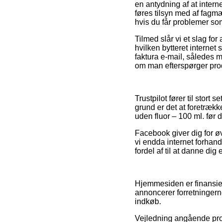
en antydning af at inter
føres tilsyn med af fagmæ
hvis du får problemer som
Tilmed slår vi et slag fo
hvilken bytteret interne
faktura e-mail, således 
om man efterspørger prod
Trustpilot fører til stort
grund er det at foretræk
uden fluor – 100 ml. før d
Facebook giver dig for øv
vi endda internet forhan
fordel af til at danne dig 
Hjemmesiden er finansier
annoncerer forretningern
indkøb.
Vejledning angående prod