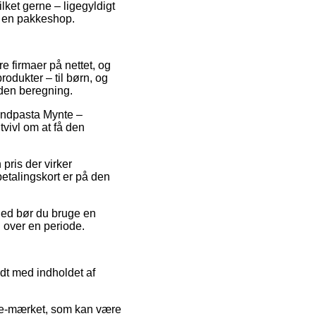
ilket gerne – ligegyldigt
il en pakkeshop.
re firmaer på nettet, og
rodukter – til børn, og
uden beregning.
Tandpasta Mynte –
tvivl om at få den
 pris der virker
betalingskort er på den
ghed bør du bruge en
n over en periode.
dt med indholdet af
af e-mærket, som kan være