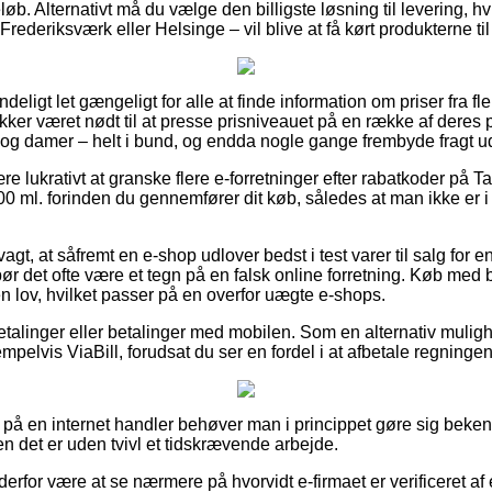
løb. Alternativt må du vælge den billigste løsning til levering, hv
ederiksværk eller Helsinge – vil blive at få kørt produkterne t
eligt let gængeligt for alle at finde information om priser fra fle
ikker været nødt til at presse prisniveauet på en række af deres p
r og damer – helt i bund, og endda nogle gange frembyde fragt 
re lukrativt at granske flere e-forretninger efter rabatkoder på 
0 ml. forinden du gennemfører dit køb, således at man ikke er i 
t, at såfremt en e-shop udlover bedst i test varer til salg for en
r det ofte være et tegn på en falsk online forretning. Køb med 
n lov, hvilket passer på en overfor uægte e-shops.
betalinger eller betalinger med mobilen. Som en alternativ muli
elvis ViaBill, forudsat du ser en fordel i at afbetale regninge
å en internet handler behøver man i princippet gøre sig beken
n det er uden tvivl et tidskrævende arbejde.
n derfor være at se nærmere på hvorvidt e-firmaet er verificeret 