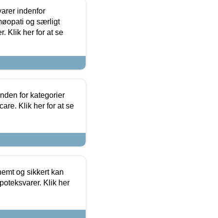
arer indenfor
møopati og særligt
 Klik her for at se
nden for kategorier
re. Klik her for at se
emt og sikkert kan
oteksvarer. Klik her