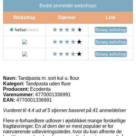
Bedst anmeldte webshops
Webshop
Stjerner
Link
Besøg webshop
Besøg webshop
Besøg webshop
Navn:
Tandpasta m. sort kul u. flour
Kategori:
Tandpasta uden fluor
Producent:
Ecodenta
Varenummer:
4770001336991
EAN:
4770001336991
Vurderet til
4.4
ud af 5 stjerner baseret på
41
anmeldelser
Flere e-forhandlere udlover i øjeblikket mange forskellige
fragtløsninger. En af dem der er mest populær er for
nærværende udleveringssteder, hvor du kan afhente de