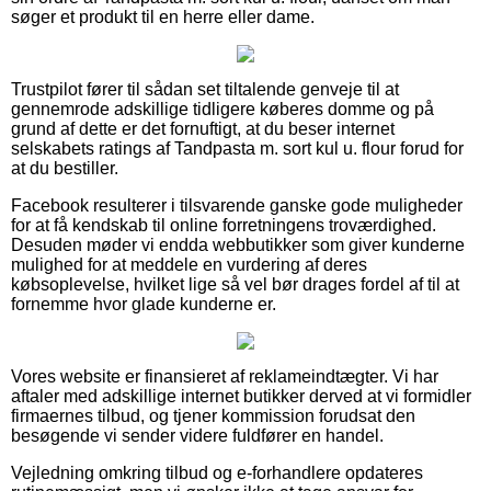
søger et produkt til en herre eller dame.
Trustpilot fører til sådan set tiltalende genveje til at
gennemrode adskillige tidligere køberes domme og på
grund af dette er det fornuftigt, at du beser internet
selskabets ratings af Tandpasta m. sort kul u. flour forud for
at du bestiller.
Facebook resulterer i tilsvarende ganske gode muligheder
for at få kendskab til online forretningens troværdighed.
Desuden møder vi endda webbutikker som giver kunderne
mulighed for at meddele en vurdering af deres
købsoplevelse, hvilket lige så vel bør drages fordel af til at
fornemme hvor glade kunderne er.
Vores website er finansieret af reklameindtægter. Vi har
aftaler med adskillige internet butikker derved at vi formidler
firmaernes tilbud, og tjener kommission forudsat den
besøgende vi sender videre fuldfører en handel.
Vejledning omkring tilbud og e-forhandlere opdateres