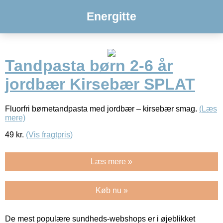
Energitte
Tandpasta børn 2-6 år
jordbær Kirsebær SPLAT
Fluorfri børnetandpasta med jordbær – kirsebær smag.
(Læs
mere)
49
kr.
(Vis fragtpris)
Læs mere »
Køb nu »
De mest populære sundheds-webshops er i øjeblikket