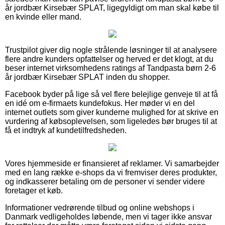
år jordbær Kirsebær SPLAT, ligegyldigt om man skal købe til
en kvinde eller mand.
Trustpilot giver dig nogle strålende løsninger til at analysere
flere andre kunders opfattelser og herved er det klogt, at du
beser internet virksomhedens ratings af Tandpasta børn 2-6
år jordbær Kirsebær SPLAT inden du shopper.
Facebook byder på lige så vel flere belejlige genveje til at få
en idé om e-firmaets kundefokus. Her møder vi en del
internet outlets som giver kunderne mulighed for at skrive en
vurdering af købsoplevelsen, som ligeledes bør bruges til at
få et indtryk af kundetilfredsheden.
Vores hjemmeside er finansieret af reklamer. Vi samarbejder
med en lang række e-shops da vi fremviser deres produkter,
og indkasserer betaling om de personer vi sender videre
foretager et køb.
Informationer vedrørende tilbud og online webshops i
Danmark vedligeholdes løbende, men vi tager ikke ansvar