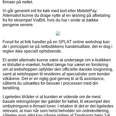
firmaer på nettet.
Vi går generelt ind for køb med kort eller MobilePay.
Alternativt kunne du drage nytte af en løsning på afbetaling
fra for eksempel ViaBill, hvis du har i sinde at dække
pengene senere.
Forud for at folk handler på en SPLAT online webshop kan
de i princippet se på netbutikkens handelsaftale, det er dog i
reglen ikke specielt ophidsende.
Et andet alternativ kunne være at undersøge om e-butikken
er tilsluttet e-mærket, hvilket længe har været en forsikring
om at webshoppen opfylder den officielle danske lovgivning,
samt at netshoppen tit revideres af specialister som kender
vilkårene. Det er en rigtig god genvej til at få assistance,
såfremt du udsættes for besvær i processen med din
bestilling.
Ligeledes tilråder vi at kunden er vidende om de mest
basale retningslinjer der gælder for købet, til eksempel den
ombytningsret e-firmaet lover. I relation til det er det ligeledes
relevant, at man når som helst beholder sin ordrekvittering,
således man altid kan påvise ordren af Tandpasta børn 2-6