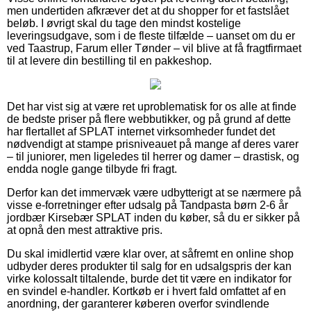
men undertiden afkræver det at du shopper for et fastslået
beløb. I øvrigt skal du tage den mindst kostelige
leveringsudgave, som i de fleste tilfælde – uanset om du er
ved Taastrup, Farum eller Tønder – vil blive at få fragtfirmaet
til at levere din bestilling til en pakkeshop.
Det har vist sig at være ret uproblematisk for os alle at finde
de bedste priser på flere webbutikker, og på grund af dette
har flertallet af SPLAT internet virksomheder fundet det
nødvendigt at stampe prisniveauet på mange af deres varer
– til juniorer, men ligeledes til herrer og damer – drastisk, og
endda nogle gange tilbyde fri fragt.
Derfor kan det immervæk være udbytterigt at se nærmere på
visse e-forretninger efter udsalg på Tandpasta børn 2-6 år
jordbær Kirsebær SPLAT inden du køber, så du er sikker på
at opnå den mest attraktive pris.
Du skal imidlertid være klar over, at såfremt en online shop
udbyder deres produkter til salg for en udsalgspris der kan
virke kolossalt tiltalende, burde det tit være en indikator for
en svindel e-handler. Kortkøb er i hvert fald omfattet af en
anordning, der garanterer køberen overfor svindlende