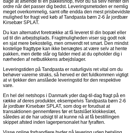
dage at afsende til en pakkeshop, hvor du så selv henter din
ordre når det passer dig bedst. Leveringsmetoden er nemlig
meget overkommelig, samt ofte endda den mest prisbevidste
mulighed for fragt ved køb af Tandpasta børn 2-6 år jordbær
Kirsebær SPLAT.
Du kan alternativt foretrække at få leveret til din bopæl eller
ud til din arbejdsplads. Fragtmuligheden viser sig godt nok
en sjat mere bekostelig, men omvendt ret smart. Den mindst
kostelige fragttype kan ikke benægtes at være selv at hente
pakken, men dette står og falder med at du opholder dig i
nærheden af netbutikkens arbejdslager.
Leveringstiden på Tandpasta er naturligvis ret vital om du
behøver varerne straks, så herved er det fuldkommen vigtigt
at vi tjekker den anslåede leveringstid for den respektive
vare.
En hel del netshops i Danmark yder dag-til-dag fragt på en
række af deres produkter, eksempelvis Tandpasta børn 2-6
år jordbær Kirsebær SPLAT, som dog er forudsat at
transaktionen gennemføres før et fastslået klokkeslæt,
således at de har udsigt til at kunne nå at få bestillingen
skippet afsted inden lagerpersonalet har fyraften.
Visse online forhandlere byder på levering uden betaling,