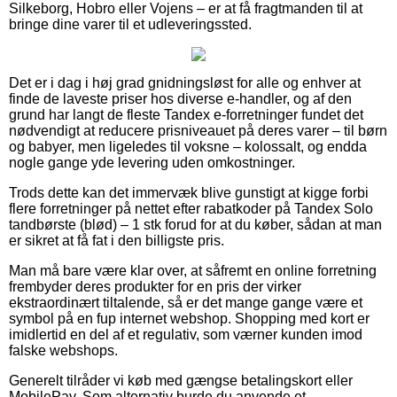
Silkeborg, Hobro eller Vojens – er at få fragtmanden til at
bringe dine varer til et udleveringssted.
Det er i dag i høj grad gnidningsløst for alle og enhver at
finde de laveste priser hos diverse e-handler, og af den
grund har langt de fleste Tandex e-forretninger fundet det
nødvendigt at reducere prisniveauet på deres varer – til børn
og babyer, men ligeledes til voksne – kolossalt, og endda
nogle gange yde levering uden omkostninger.
Trods dette kan det immervæk blive gunstigt at kigge forbi
flere forretninger på nettet efter rabatkoder på Tandex Solo
tandbørste (blød) – 1 stk forud for at du køber, sådan at man
er sikret at få fat i den billigste pris.
Man må bare være klar over, at såfremt en online forretning
frembyder deres produkter for en pris der virker
ekstraordinært tiltalende, så er det mange gange være et
symbol på en fup internet webshop. Shopping med kort er
imidlertid en del af et regulativ, som værner kunden imod
falske webshops.
Generelt tilråder vi køb med gængse betalingskort eller
MobilePay. Som alternativ burde du anvende et