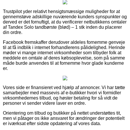
Trustpilot yder relativt hensigtsmæssige muligheder for at
gennemstøve adskillige nuværende kunders synspunkter og
derved er det fornuftigt, at du verificerer netbutikkens omtaler
af Tandex Solo tandbørste (blød) – 1 stk inden du placerer
din ordre.
Facebook fremskaffer derudover aldeles fornemme genveje
til at få indblik i internet forhandlerens pålidelighed. Herinde
møder vi mange internet virksomheder som tilbyder folk at
meddele en omtale af deres købsoplevelse, som på samme
måde burde anvendes til at fornemme hvor glade kunderne
er.
Vores side er finansieret ved hjælp af annoncer. Vi har tætte
samarbejder med massevis af e-butikker hvori vi formidler
virksomhedernes tilbud, og høster betaling for så vidt de
personer vi sender videre laver en ordre.
Orientering om tilbud og butikker på nettet understøttes tit,
men vi påtager os ikke ansvaret for ændringer der potentielt
er iværksat efter sidste opdatering af vores data.