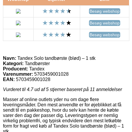
Besøg webshop
Besøg webshop
Besøg webshop
Navn:
Tandex Solo tandbørste (blød) – 1 stk
Kategori:
Tandbørster
Producent:
Tandex
Varenummer:
5703459001028
EAN:
5703459001028
Vurderet til
4.7
ud af 5 stjerner baseret på
11
anmeldelser
Masser af online outlets yder nu om dage flere
leveringsmåder. Den mest anvendte er for øjeblikket at få
sendt til en pakkeshop, hvor du selv kan hente de købte
varer den dag der passer dig. Leveringstypen er nemlig
virkelig problemfri, og typisk endvidere den mest letkøbte
form for fragt ved køb af Tandex Solo tandbørste (blød) – 1
stk.