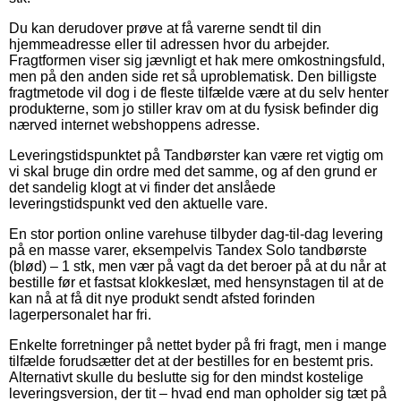
Du kan derudover prøve at få varerne sendt til din
hjemmeadresse eller til adressen hvor du arbejder.
Fragtformen viser sig jævnligt et hak mere omkostningsfuld,
men på den anden side ret så uproblematisk. Den billigste
fragtmetode vil dog i de fleste tilfælde være at du selv henter
produkterne, som jo stiller krav om at du fysisk befinder dig
nærved internet webshoppens adresse.
Leveringstidspunktet på Tandbørster kan være ret vigtig om
vi skal bruge din ordre med det samme, og af den grund er
det sandelig klogt at vi finder det anslåede
leveringstidspunkt ved den aktuelle vare.
En stor portion online varehuse tilbyder dag-til-dag levering
på en masse varer, eksempelvis Tandex Solo tandbørste
(blød) – 1 stk, men vær på vagt da det beroer på at du når at
bestille før et fastsat klokkeslæt, med hensynstagen til at de
kan nå at få dit nye produkt sendt afsted forinden
lagerpersonalet har fri.
Enkelte forretninger på nettet byder på fri fragt, men i mange
tilfælde forudsætter det at der bestilles for en bestemt pris.
Alternativt skulle du beslutte sig for den mindst kostelige
leveringsversion, der tit – hvad end man opholder sig tæt på