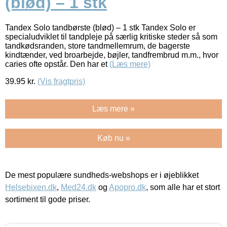
(blød) – 1 stk
Tandex Solo tandbørste (blød) – 1 stk Tandex Solo er
specialudviklet til tandpleje på særlig kritiske steder så som
tandkødsranden, store tandmellemrum, de bagerste
kindtænder, ved broarbejde, bøjler, tandfrembrud m.m., hvor
caries ofte opstår. Den har et
(Læs mere)
39.95
kr.
(Vis fragtpris)
Læs mere »
Køb nu »
De mest populære sundheds-webshops er i øjeblikket
Helsebixen.dk
,
Med24.dk
og
Apopro.dk
, som alle har et stort
sortiment til gode priser.