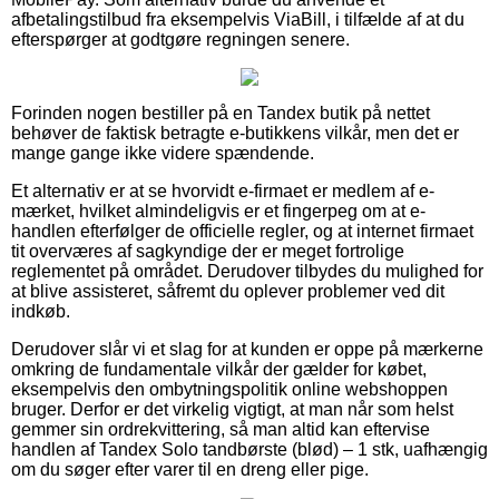
afbetalingstilbud fra eksempelvis ViaBill, i tilfælde af at du
efterspørger at godtgøre regningen senere.
Forinden nogen bestiller på en Tandex butik på nettet
behøver de faktisk betragte e-butikkens vilkår, men det er
mange gange ikke videre spændende.
Et alternativ er at se hvorvidt e-firmaet er medlem af e-
mærket, hvilket almindeligvis er et fingerpeg om at e-
handlen efterfølger de officielle regler, og at internet firmaet
tit overværes af sagkyndige der er meget fortrolige
reglementet på området. Derudover tilbydes du mulighed for
at blive assisteret, såfremt du oplever problemer ved dit
indkøb.
Derudover slår vi et slag for at kunden er oppe på mærkerne
omkring de fundamentale vilkår der gælder for købet,
eksempelvis den ombytningspolitik online webshoppen
bruger. Derfor er det virkelig vigtigt, at man når som helst
gemmer sin ordrekvittering, så man altid kan eftervise
handlen af Tandex Solo tandbørste (blød) – 1 stk, uafhængig
om du søger efter varer til en dreng eller pige.