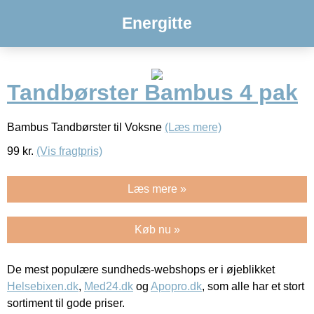
Energitte
Tandbørster Bambus 4 pak
Bambus Tandbørster til Voksne
(Læs mere)
99
kr.
(Vis fragtpris)
Læs mere »
Køb nu »
De mest populære sundheds-webshops er i øjeblikket
Helsebixen.dk
,
Med24.dk
og
Apopro.dk
, som alle har et stort
sortiment til gode priser.