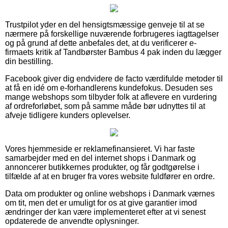
Trustpilot yder en del hensigtsmæssige genveje til at se
nærmere på forskellige nuværende forbrugeres iagttagelser
og på grund af dette anbefales det, at du verificerer e-
firmaets kritik af Tandbørster Bambus 4 pak inden du lægger
din bestilling.
Facebook giver dig endvidere de facto værdifulde metoder til
at få en idé om e-forhandlerens kundefokus. Desuden ses
mange webshops som tilbyder folk at aflevere en vurdering
af ordreforløbet, som på samme måde bør udnyttes til at
afveje tidligere kunders oplevelser.
Vores hjemmeside er reklamefinansieret. Vi har faste
samarbejder med en del internet shops i Danmark og
annoncerer butikkernes produkter, og får godtgørelse i
tilfælde af at en bruger fra vores website fuldfører en ordre.
Data om produkter og online webshops i Danmark værnes
om tit, men det er umuligt for os at give garantier imod
ændringer der kan være implementeret efter at vi senest
opdaterede de anvendte oplysninger.