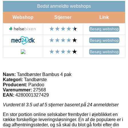
Bedst anmeldte webshops
Webshop
Stjerner
Link
Besøg webshop
Besøg webshop
Besøg webshop
Navn:
Tandbørster Bambus 4 pak
Kategori:
Tandbørste
Producent:
Pandoo
Varenummer:
27568
EAN:
4280001327429
Vurderet til
3.5
ud af 5 stjerner baseret på
24
anmeldelser
En stor portion online selskaber frembyder i øjeblikket en
række forskellige leveringsløsninger. En af de populære er i
dag afhentningssteder, og så skal du blot gå forbi efter din