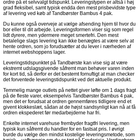
ordre på et selvvalgt tidspunkt. Leveringstypen er altså i høj
grad fleksibel, samt typisk endda den mest prisbevidste type
af levering ved køb af Tandbørster Bambus 4 pak.
Du kunne også overveje at vælge afsending hjem til hvor du
bor eller til dit arbejde. Leveringsformen viser sig som regel
lidt dyrere, men ydermere meget smertefri. Den mest
betalelige slags levering kan ikke benægtes at være selv at
hente ordren, som jo forudsætter at du lever i nærheden af
internet webshoppens lager.
Leveringstidspunktet på Tandbørste kan vise sig at være
ekstremt udslagsgivende såfremt man behøver varen inden
for kort tid, så derfor er det bestemt fornuftigt at man checker
det forventede leveringstidspunkt ved det aktuelle produkt.
Temmelig mange outlets på nettet giver løfte om 1 dags fragt
på de fleste varer, eksempelvis Tandbørster Bambus 4 pak,
men det er forudsat at ordren gennemføres tidligere end et
givent klokkeslæt, sådan at de højst sandsynligt kan nå at få
ordren ekspederet før medarbejderne har fri.
Enkelte internet varehuse frembyder fragtfri levering, men
typisk kun såfremt du handler for en fastsat pris. I øvrigt
burde du vælge den mindst kostelige leveringsmetode, som