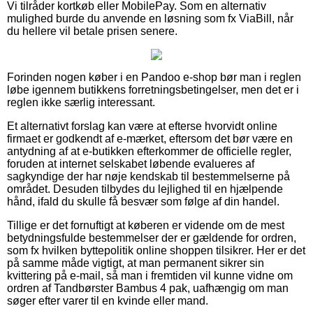
Vi tilråder kortkøb eller MobilePay. Som en alternativ
mulighed burde du anvende en løsning som fx ViaBill, når
du hellere vil betale prisen senere.
Forinden nogen køber i en Pandoo e-shop bør man i reglen
løbe igennem butikkens forretningsbetingelser, men det er i
reglen ikke særlig interessant.
Et alternativt forslag kan være at efterse hvorvidt online
firmaet er godkendt af e-mærket, eftersom det bør være en
antydning af at e-butikken efterkommer de officielle regler,
foruden at internet selskabet løbende evalueres af
sagkyndige der har nøje kendskab til bestemmelserne på
området. Desuden tilbydes du lejlighed til en hjælpende
hånd, ifald du skulle få besvær som følge af din handel.
Tillige er det fornuftigt at køberen er vidende om de mest
betydningsfulde bestemmelser der er gældende for ordren,
som fx hvilken byttepolitik online shoppen tilsikrer. Her er det
på samme måde vigtigt, at man permanent sikrer sin
kvittering på e-mail, så man i fremtiden vil kunne vidne om
ordren af Tandbørster Bambus 4 pak, uafhængig om man
søger efter varer til en kvinde eller mand.