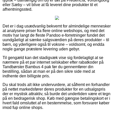
typisk – uafhængig om du er tæt på Fredericia, Vordingborg
eller Sæby – vil blive at få leveret dine produkter til et
afhentningssted.
Det er i dag usædvanlig bekvemt for almindelige mennesker
at analysere priser fra flere online webshops, og med det
motiv har langt de fleste Pandoo e-forretninger fundet det
uundgåeligt at sænke salgsværdien på deres produkter – til
børn, og yderligere også til voksne – voldsomt, og endda
nogle gange præstere levering uden gebyr.
Til gengæld kan det stadigvæk vise sig fordelagtigt at se
nærmere på et par internet selskaber efter rabatkoder på
Tandbørster Bambus 4 pak før du gennemfører din
bestilling, sådan at man er på den sikre side med at
indhente den billigste pris.
Du skal trods alt ikke undervurdere, at såfremt en forhandler
på nettet markedsfører deres produkter for en udsalgspris
der er mystisk attraktiv, så burde det undertiden være et tegn
på en bedragerisk shop. Køb med gængse betalingskort er i
hvert fald omsluttet af en bestemmelse, som forsvarer køber
imod fup online shops.