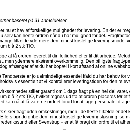
jerner baseret på
31
anmeldelser
ler nu et hav af forskellige muligheder for levering. En der er me
u selv kan hente ordren når du har mulighed for det. Fragtmetod
mange tilfælde ydermere den mindst kostelige leveringsmodel v
m blå 2 stk TIO.
e at få ordren leveret til din lejlighed eller til dit arbejde. Met
t, men ydermere ekstremt overkommelig. Den billigste fragttype
t dog afhænger af at du har bopæl i kort afstand af online webs
Tandbørste er jo ualmindeligt essentiel ifald du har behov for
holdsvis essentielt at vi kontrollerer leveringstiden for den relev
rksomheder stiller garanti om 1 dags fragt på en hel del varer,
blå 2 stk TIO, hvilket regnes ud fra at ordren placeres før et f
d kan nå at få varerne ordnet forud for at lagerpersonalet drag
k sikrer fragt uden omkostninger, men i de fleste tilfælde er de
. Ellers bør du gribe den mindst kostelige leveringsløsning, so
rederikssund eller Svenstrup – er at få bragt din ordre til et afh