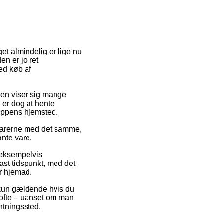
get almindelig er lige nu
en er jo ret
ed køb af
oden viser sig mange
 er dog at hente
hoppens hjemsted.
 varerne med det samme,
ante vare.
 eksempelvis
ast tidspunkt, med det
er hjemad.
t kun gældende hvis du
m ofte – uanset om man
entningssted.