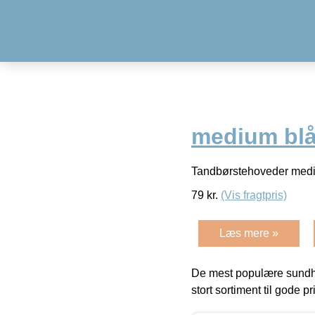
medium blå
Tandbørstehoveder medium
79
kr.
(Vis fragtpris)
Læs mere »
De mest populære sundh
stort sortiment til gode pr