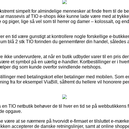
kstremt simpelt for almindelige mennesker at finde frem til de bed
har massevis af TIO e-shops ikke kunne lade være med at trykk
ge og piger, lige så vel som til herrer og damer – kolossalt, og e
er en tid være gunstigt at kontrollere nogle forskellige e-butikker
 blå 2 stk TIO forinden du gennemfører din handel, således at
ikke undervurdere, at når en butik udbyder varer til en pris der 
e være et symbol på en uærlig e-handler. Kortbestillinger er i hve
lper dig som kunde overfor svindlende netshops.
stillinger med betalingskort eller betalinger med mobilen. Som e
ning fra for eksempel ViaBill, såfremt du hellere vil honorere p
 en TIO netbutik behøver de til hver en tid se på webbutikkens f
nde opgave.
være at se nærmere på hvorvidt e-firmaet er tilsluttet e-mærket,
tikken accepterer de danske retningslinjer, samt at online shoppen