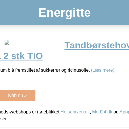
Energitte
Tandbørsteho
 2 stk TIO
 blå fremstillet af sukkerrør og ricinusolie.
(Læs mere)
Køb nu »
eds-webshops er i øjeblikket
Helsebixen.dk
,
Med24.dk
og
Apop
iser.