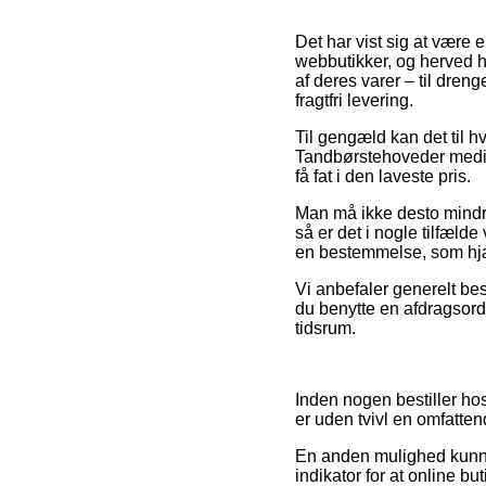
Det har vist sig at være e
webbutikker, og herved 
af deres varer – til dren
fragtfri levering.
Til gengæld kan det til hv
Tandbørstehoveder medium
få fat i den laveste pris.
Man må ikke desto mindre 
så er det i nogle tilfæld
en bestemmelse, som hjæ
Vi anbefaler generelt be
du benytte en afdragsord
tidsrum.
Inden nogen bestiller hos
er uden tvivl en omfatte
En anden mulighed kunne 
indikator for at online bu