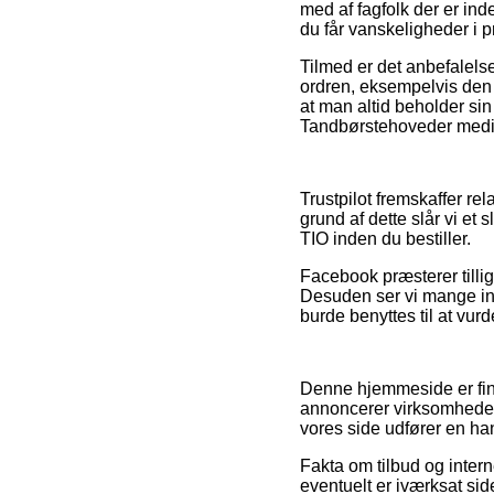
med af fagfolk der er ind
du får vanskeligheder i 
Tilmed er det anbefalelse
ordren, eksempelvis den o
at man altid beholder sin
Tandbørstehoveder medium
Trustpilot fremskaffer re
grund af dette slår vi et
TIO inden du bestiller.
Facebook præsterer tillig
Desuden ser vi mange int
burde benyttes til at vur
Denne hjemmeside er fina
annoncerer virksomheder
vores side udfører en ha
Fakta om tilbud og intern
eventuelt er iværksat si