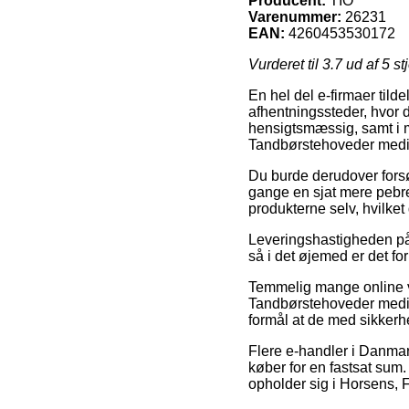
Producent:
TIO
Varenummer:
26231
EAN:
4260453530172
Vurderet til
3.7
ud af 5 st
En hel del e-firmaer tilde
afhentningssteder, hvor d
hensigtsmæssig, samt i 
Tandbørstehoveder mediu
Du burde derudover forsøg
gange en sjat mere pebre
produkterne selv, hvilke
Leveringshastigheden på 
så i det øjemed er det for
Temmelig mange online vi
Tandbørstehoveder medium 
formål at de med sikkerhe
Flere e-handler i Danmar
køber for en fastsat sum
opholder sig i Horsens, F