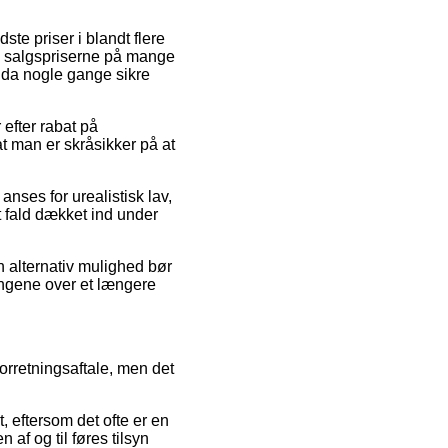
ste priser i blandt flere
e salgspriserne på mange
ndda nogle gange sikre
 efter rabat på
 man er skråsikker på at
anses for urealistisk lav,
rt fald dækket ind under
n alternativ mulighed bør
engene over et længere
orretningsaftale, men det
 eftersom det ofte er en
 af og til føres tilsyn