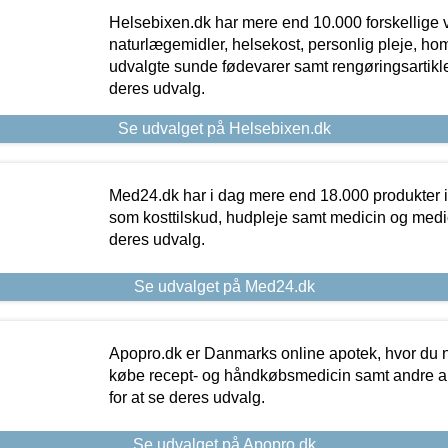
Helsebixen.dk har mere end 10.000 forskellige v
naturlægemidler, helsekost, personlig pleje, ho
udvalgte sunde fødevarer samt rengøringsartikler.
deres udvalg.
Se udvalget på Helsebixen.dk
Med24.dk har i dag mere end 18.000 produkter i
som kosttilskud, hudpleje samt medicin og medica
deres udvalg.
Se udvalget på Med24.dk
Apopro.dk er Danmarks online apotek, hvor du n
købe recept- og håndkøbsmedicin samt andre ap
for at se deres udvalg.
Se udvalget på Apopro.dk