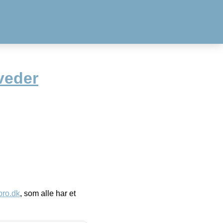
veder
ro.dk
, som alle har et