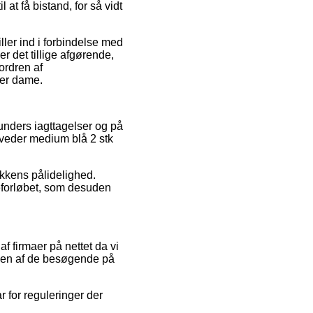
at få bistand, for så vidt
ller ind i forbindelse med
r det tillige afgørende,
ordren af
ler dame.
kunders iagttagelser og på
hoveder medium blå 2 stk
ikkens pålidelighed.
reforløbet, som desuden
 firmaer på nettet da vi
t en af de besøgende på
r for reguleringer der