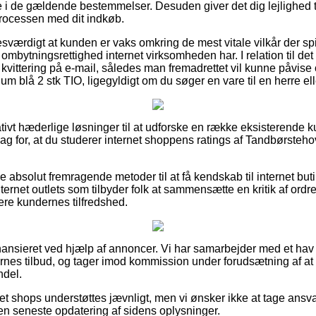
e i de gældende bestemmelser. Desuden giver det dig lejlighed til 
processen med dit indkøb.
sværdigt at kunden er vaks omkring de mest vitale vilkår der spi
mbytningsrettighed internet virksomheden har. I relation til det e
 kvittering på e-mail, således man fremadrettet vil kunne påvise 
 blå 2 stk TIO, ligegyldigt om du søger en vare til en herre el
lativt hæderlige løsninger til at udforske en række eksisterende 
 slag for, at du studerer internet shoppens ratings af Tandbørste
e absolut fremragende metoder til at få kendskab til internet but
ernet outlets som tilbyder folk at sammensætte en kritik af ord
dere kundernes tilfredshed.
nsieret ved hjælp af annoncer. Vi har samarbejder med et hav af
nes tilbud, og tager imod kommission under forudsætning af a
ndel.
et shops understøttes jævnligt, men vi ønsker ikke at tage ansva
den seneste opdatering af sidens oplysninger.