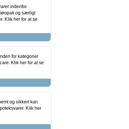
arer indenfor
møopati og særligt
 Klik her for at se
nden for kategorier
re. Klik her for at se
emt og sikkert kan
oteksvarer. Klik her