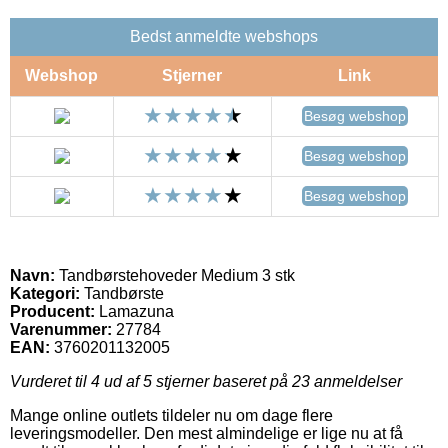
Bedst anmeldte webshops
Webshop
Stjerner
Link
Besøg webshop
Besøg webshop
Besøg webshop
Navn:
Tandbørstehoveder Medium 3 stk
Kategori:
Tandbørste
Producent:
Lamazuna
Varenummer:
27784
EAN:
3760201132005
Vurderet til
4
ud af 5 stjerner baseret på
23
anmeldelser
Mange online outlets tildeler nu om dage flere
leveringsmodeller. Den mest almindelige er lige nu at få