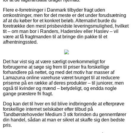
Flere e-forretninger i Danmark tilbyder fragt uden
omkostninger, men for det meste er det under forudsætning
af at du køber for et konkret beløb. Alternativt burde du
foretrække den mest prisbevidste leveringsmulighed, hvilket
tit – om man bor i Randers, Haderslev eller Haslev – vil
være at få fragtmanden til at bringe din pakke til et
afhentningssted.
Det har vist sig at være særligt overkommeligt for
forbrugerne at søge sig frem til priser fra forskellige
forhandlere på nettet, og med det motiv har masser af
Lamazuna online varehuse været tvunget til at reducere
priserne på en række af deres produkter – til juniorer, men
også til kvinder og mænd – betydeligt, og endda nogle
gange præstere fri fragt.
Dog kan det til hver en tid blive indbringende at efterprøve
forskellige internet selskaber efter tilbud på
Tandbørstehoveder Medium 3 stk forinden du gennemfører
din handel, sådan at man er sikret at skaffe sig den bedste
pris.