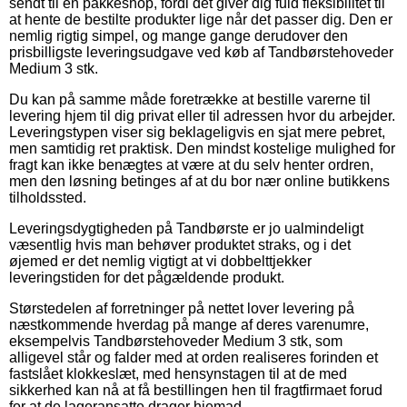
sendt til en pakkeshop, fordi det giver dig fuld fleksibilitet til
at hente de bestilte produkter lige når det passer dig. Den er
nemlig rigtig simpel, og mange gange derudover den
prisbilligste leveringsudgave ved køb af Tandbørstehoveder
Medium 3 stk.
Du kan på samme måde foretrække at bestille varerne til
levering hjem til dig privat eller til adressen hvor du arbejder.
Leveringstypen viser sig beklageligvis en sjat mere pebret,
men samtidig ret praktisk. Den mindst kostelige mulighed for
fragt kan ikke benægtes at være at du selv henter ordren,
men den løsning betinges af at du bor nær online butikkens
tilholdssted.
Leveringsdygtigheden på Tandbørste er jo ualmindeligt
væsentlig hvis man behøver produktet straks, og i det
øjemed er det nemlig vigtigt at vi dobbelttjekker
leveringstiden for det pågældende produkt.
Størstedelen af forretninger på nettet lover levering på
næstkommende hverdag på mange af deres varenumre,
eksempelvis Tandbørstehoveder Medium 3 stk, som
alligevel står og falder med at orden realiseres forinden et
fastslået klokkeslæt, med hensynstagen til at de med
sikkerhed kan nå at få bestillingen hen til fragtfirmaet forud
for at de lageransatte drager hjemad.