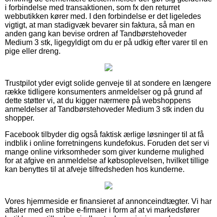
i forbindelse med transaktionen, som fx den returret
webbutikken kører med. I den forbindelse er det ligeledes
vigtigt, at man stadigvæk bevarer sin faktura, så man en
anden gang kan bevise ordren af Tandbørstehoveder
Medium 3 stk, ligegyldigt om du er på udkig efter varer til en
pige eller dreng.
Trustpilot yder evigt solide genveje til at sondere en længere
række tidligere konsumenters anmeldelser og på grund af
dette støtter vi, at du kigger nærmere på webshoppens
anmeldelser af Tandbørstehoveder Medium 3 stk inden du
shopper.
Facebook tilbyder dig også faktisk ærlige løsninger til at få
indblik i online forretningens kundefokus. Foruden det ser vi
mange online virksomheder som giver kunderne mulighed
for at afgive en anmeldelse af købsoplevelsen, hvilket tillige
kan benyttes til at afveje tilfredsheden hos kunderne.
Vores hjemmeside er finansieret af annonceindtægter. Vi har
aftaler med en stribe e-firmaer i form af at vi markedsfører