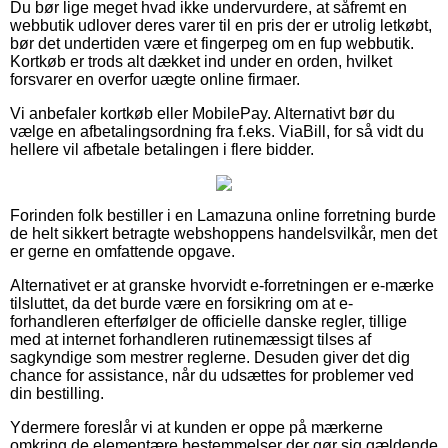
Du bør lige meget hvad ikke undervurdere, at såfremt en
webbutik udlover deres varer til en pris der er utrolig letkøbt,
bør det undertiden være et fingerpeg om en fup webbutik.
Kortkøb er trods alt dækket ind under en orden, hvilket
forsvarer en overfor uægte online firmaer.
Vi anbefaler kortkøb eller MobilePay. Alternativt bør du
vælge en afbetalingsordning fra f.eks. ViaBill, for så vidt du
hellere vil afbetale betalingen i flere bidder.
Forinden folk bestiller i en Lamazuna online forretning burde
de helt sikkert betragte webshoppens handelsvilkår, men det
er gerne en omfattende opgave.
Alternativet er at granske hvorvidt e-forretningen er e-mærke
tilsluttet, da det burde være en forsikring om at e-
forhandleren efterfølger de officielle danske regler, tillige
med at internet forhandleren rutinemæssigt tilses af
sagkyndige som mestrer reglerne. Desuden giver det dig
chance for assistance, når du udsættes for problemer ved
din bestilling.
Ydermere foreslår vi at kunden er oppe på mærkerne
omkring de elementære bestemmelser der gør sig gældende