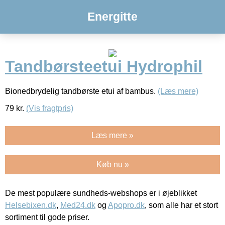
Energitte
Tandbørsteetui Hydrophil
Bionedbrydelig tandbørste etui af bambus.
(Læs mere)
79
kr.
(Vis fragtpris)
Læs mere »
Køb nu »
De mest populære sundheds-webshops er i øjeblikket
Helsebixen.dk
,
Med24.dk
og
Apopro.dk
, som alle har et stort
sortiment til gode priser.