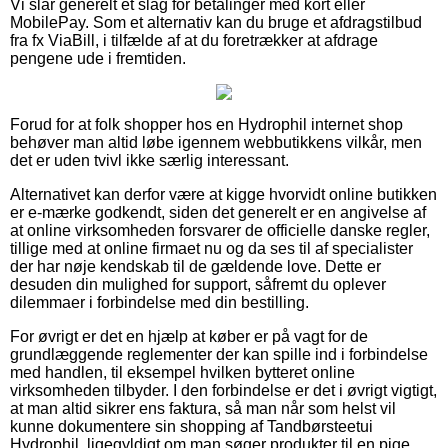
Vi slår generelt et slag for betalinger med kort eller
MobilePay. Som et alternativ kan du bruge et afdragstilbud
fra fx ViaBill, i tilfælde af at du foretrækker at afdrage
pengene ude i fremtiden.
Forud for at folk shopper hos en Hydrophil internet shop
behøver man altid løbe igennem webbutikkens vilkår, men
det er uden tvivl ikke særlig interessant.
Alternativet kan derfor være at kigge hvorvidt online butikken
er e-mærke godkendt, siden det generelt er en angivelse af
at online virksomheden forsvarer de officielle danske regler,
tillige med at online firmaet nu og da ses til af specialister
der har nøje kendskab til de gældende love. Dette er
desuden din mulighed for support, såfremt du oplever
dilemmaer i forbindelse med din bestilling.
For øvrigt er det en hjælp at køber er på vagt for de
grundlæggende reglementer der kan spille ind i forbindelse
med handlen, til eksempel hvilken bytteret online
virksomheden tilbyder. I den forbindelse er det i øvrigt vigtigt,
at man altid sikrer ens faktura, så man når som helst vil
kunne dokumentere sin shopping af Tandbørsteetui
Hydrophil, ligegyldigt om man søger produkter til en pige