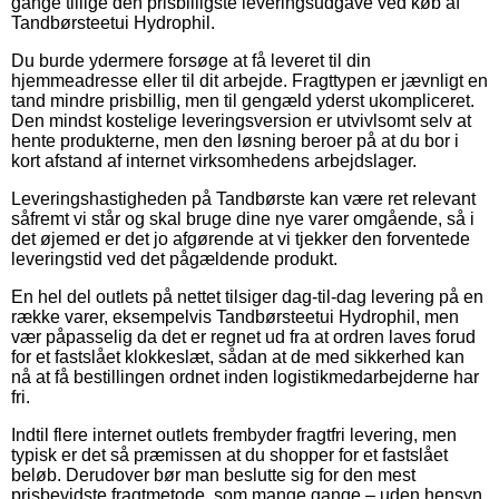
gange tillige den prisbilligste leveringsudgave ved køb af
Tandbørsteetui Hydrophil.
Du burde ydermere forsøge at få leveret til din
hjemmeadresse eller til dit arbejde. Fragttypen er jævnligt en
tand mindre prisbillig, men til gengæld yderst ukompliceret.
Den mindst kostelige leveringsversion er utvivlsomt selv at
hente produkterne, men den løsning beroer på at du bor i
kort afstand af internet virksomhedens arbejdslager.
Leveringshastigheden på Tandbørste kan være ret relevant
såfremt vi står og skal bruge dine nye varer omgående, så i
det øjemed er det jo afgørende at vi tjekker den forventede
leveringstid ved det pågældende produkt.
En hel del outlets på nettet tilsiger dag-til-dag levering på en
række varer, eksempelvis Tandbørsteetui Hydrophil, men
vær påpasselig da det er regnet ud fra at ordren laves forud
for et fastslået klokkeslæt, sådan at de med sikkerhed kan
nå at få bestillingen ordnet inden logistikmedarbejderne har
fri.
Indtil flere internet outlets frembyder fragtfri levering, men
typisk er det så præmissen at du shopper for et fastslået
beløb. Derudover bør man beslutte sig for den mest
prisbevidste fragtmetode, som mange gange – uden hensyn