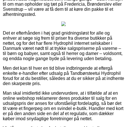
til om man opholder sig tæt på Fredericia, Brønderslev eller
Svenstrup – vil være at få dem til at køre din pakke til et
afhentningssted.
Det er efterhånden i høj grad gnidningsløst for alle og
enhver at søge sig frem til priser fra diverse butikker på
nettet, og for det har flere Hydrophil internet selskaber i
Danmark været nødt til at trykke salgspriserne på varerne –
til børn og babyer, samt også til herrer og damer – voldsomt,
og endda nogle gange byde på levering uden betaling.
Men det kan til hver en tid blive indbringende at eftergå
enkelte e-handler efter udsalg på Tandbørsteetui Hydrophil
forud for at du bestiller, således at du er sikker på at indhente
den skarpeste pris.
Man skal imidlertid ikke undervurdere, at i tilfælde af at en
online webshop reklamerer deres produkter til salg for en
udsalgspris der anses for uforståeligt fordelagtig, så bør det
tit være et fingerpeg om en svindel e-butik. Handler med kort
er på den anden side en del af et regulativ, som dækker
køber imod snydagtige forretninger på nettet.