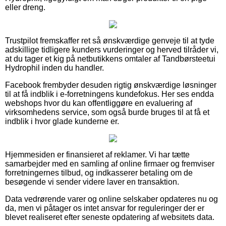
eller dreng.
Trustpilot fremskaffer ret så ønskværdige genveje til at tyde
adskillige tidligere kunders vurderinger og herved tilråder vi,
at du tager et kig på netbutikkens omtaler af Tandbørsteetui
Hydrophil inden du handler.
Facebook frembyder desuden rigtig ønskværdige løsninger
til at få indblik i e-forretningens kundefokus. Her ses endda
webshops hvor du kan offentliggøre en evaluering af
virksomhedens service, som også burde bruges til at få et
indblik i hvor glade kunderne er.
Hjemmesiden er finansieret af reklamer. Vi har tætte
samarbejder med en samling af online firmaer og fremviser
forretningernes tilbud, og indkasserer betaling om de
besøgende vi sender videre laver en transaktion.
Data vedrørende varer og online selskaber opdateres nu og
da, men vi påtager os intet ansvar for reguleringer der er
blevet realiseret efter seneste opdatering af websitets data.