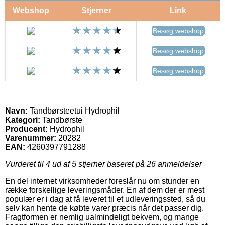
Webshop
Stjerner
Link
Besøg webshop
Besøg webshop
Besøg webshop
Navn:
Tandbørsteetui Hydrophil
Kategori:
Tandbørste
Producent:
Hydrophil
Varenummer:
20282
EAN:
4260397791288
Vurderet til
4
ud af 5 stjerner baseret på
26
anmeldelser
En del internet virksomheder foreslår nu om stunder en
række forskellige leveringsmåder. En af dem der er mest
populær er i dag at få leveret til et udleveringssted, så du
selv kan hente de købte varer præcis når det passer dig.
Fragtformen er nemlig ualmindeligt bekvem, og mange