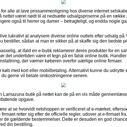
t for alle at lave prissammenligning hos diverse internet selskaber
nettet været nødt til at nedsætte udsalgspriserne på en række af
ligere også til herrer og damer – betragteligt, og endda nogle g
ive lukrativt at analysere diverse online outlets efter udsalg 
u bestiller, sådan at man er sikker på at skaffe sig den bedste pr
selig, at ifald en e-butik reklamerer deres produkter for en sal
bør det undertiden være et tegn på en falsk online butik. Handler 
nstaltning, der værner køberen overfor uærlige online firmaer.
or køb med kort eller mobilbetaling. Alternativt kunne du udnytte 
s du gerne vil betale omkostningerne senere.
i en Lamazuna butik på nettet kan de på en vis måde gennemlæse
mfattende opgave.
e at se hvorvidt netshoppen er verificeret af e-mærket, efters
 firmaet retter sig efter de officielle regler, udover at e-firmaet f
r de gældende bestemmelser. Dette er desuden en god chance fo
d din bestilling.