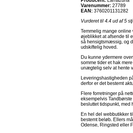
Producent:
Lamazuna
Varenummer:
27789
EAN:
3760201131282
Vurderet til
4.4
ud af 5 st
Temmelig mange online we
øjeblikket at afsende til
så hensigtsmæssig, og d
udskiftelig hoved.
Du kunne ydermere overvej
somme tider et hak mere 
unægtelig selv at hente 
Leveringshastigheden på 
derfor er det bestemt akt
Flere forretninger på n
eksempelvis Tandbørste 
besluttet tidspunkt, med h
En hel del webbutikker til
bestemt beløb. Ellers må 
Odense, Ringsted eller Fre