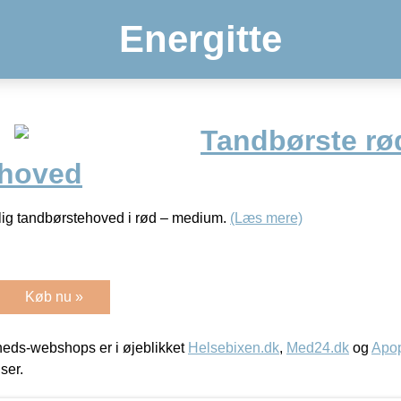
Energitte
Tandbørste r
 hoved
lig tandbørstehoved i rød – medium.
(Læs mere)
Køb nu »
eds-webshops er i øjeblikket
Helsebixen.dk
,
Med24.dk
og
Apop
iser.