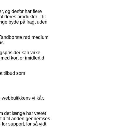
, og derfor har flere
 deres produkter – til
ange byde på fragt uden
på Tandbørste rød medium
is.
gspris der kan virke
med kort er imidlertid
et tilbud som
 webbutikkens vilkår,
om det længe har været
ra tid til anden gennemses
r support, for så vidt