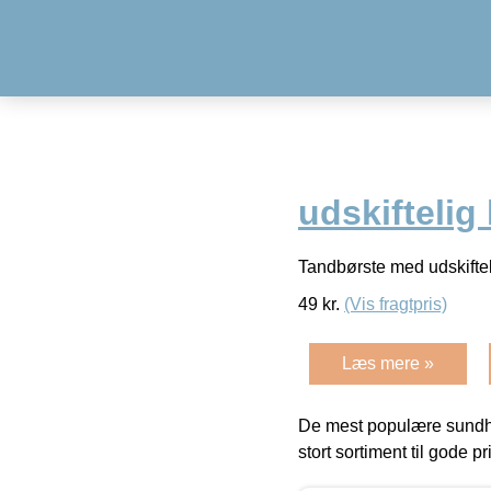
udskiftelig
Tandbørste med udskifte
49
kr.
(Vis fragtpris)
Læs mere »
De mest populære sundh
stort sortiment til gode pr