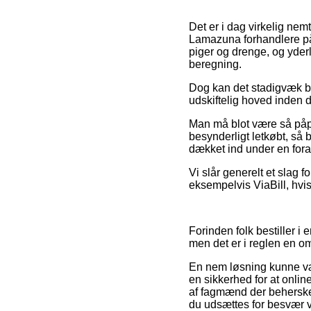
Det er i dag virkelig nem
Lamazuna forhandlere på 
piger og drenge, og yder
beregning.
Dog kan det stadigvæk bl
udskiftelig hoved inden d
Man må blot være så påpas
besynderligt letkøbt, så 
dækket ind under en fora
Vi slår generelt et slag f
eksempelvis ViaBill, hvi
Forinden folk bestiller 
men det er i reglen en o
En nem løsning kunne vær
en sikkerhed for at online
af fagmænd der beherske
du udsættes for besvær ve