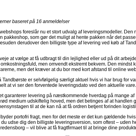
jerner baseret på
16
anmeldelser
bshops foreslår nu et stort udvalg af leveringsmodeller. Den m
 en pakkeshop, som gør det muligt at hente pakken når det passer 
esuden derudover den billigste type af levering ved køb af Ta
e at vælge at få udbragt til din lejlighed eller ud på dit arbejd
omkostningsfuld, men omvendt ekstremt bekvem. Den mindst kost
varerne, men det kræver at du bor med kort afstand til online w
Tandbørste er selvfølgelig særligt aktuel hvis vi har brug for 
uelt at vi ser den forventede leveringsdato ved den aktuelle vare
ettet garanterer levering på næstkommende hverdag på mange a
rød medium udskiftelig hoved, men det betinges af at handlen 
ensynstagen til at de kan nå at få ordren betjent forinden logisti
byder portofri fragt, men for det meste er det kun gældende hvis d
du udse dig den billigste leveringsversion, som oftest – uden he
densborg – vil blive at få fragtfirmaet til at bringe dine produkt