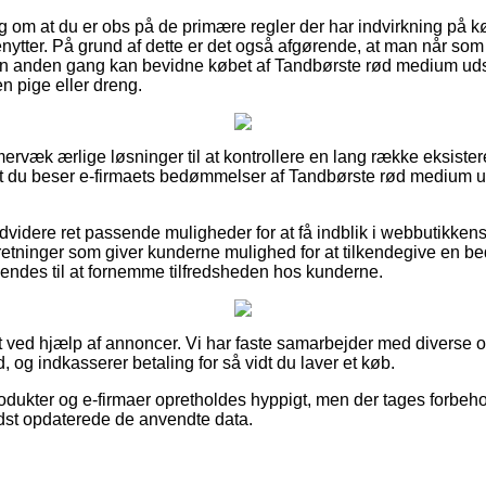
lag om at du er obs på de primære regler der har indvirkning på kø
enytter. På grund af dette er det også afgørende, at man når som
 en anden gang kan bevidne købet af Tandbørste rød medium uds
en pige eller dreng.
mervæk ærlige løsninger til at kontrollere en lang række eksiste
, at du beser e-firmaets bedømmelser af Tandbørste rød medium ud
dvidere ret passende muligheder for at få indblik i webbutikkens
rretninger som giver kunderne mulighed for at tilkendegive en 
ndes til at fornemme tilfredsheden hos kunderne.
t ved hjælp af annoncer. Vi har faste samarbejder med diverse on
, og indkasserer betaling for så vidt du laver et køb.
dukter og e-firmaer opretholdes hyppigt, men der tages forbehol
 sidst opdaterede de anvendte data.