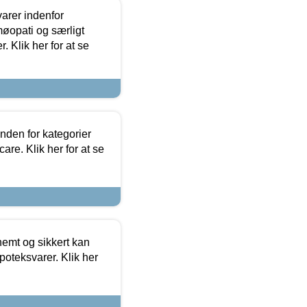
arer indenfor
møopati og særligt
 Klik her for at se
nden for kategorier
re. Klik her for at se
emt og sikkert kan
oteksvarer. Klik her