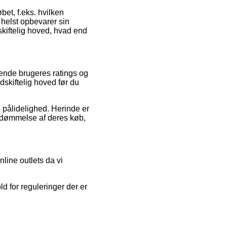
bet, f.eks. hvilken
 helst opbevarer sin
kiftelig hoved, hvad end
rende brugeres ratings og
skiftelig hoved før du
 pålidelighed. Herinde er
bedømmelse af deres køb,
line outlets da vi
d for reguleringer der er