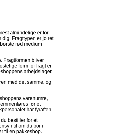
est almindelige er for
dig. Fragttypen er jo ret
ndbørste rød medium
e. Fragtformen bliver
elige form for fragt er
ebshoppens arbejdslager.
varen med det samme, og
.
f shoppens varenumre,
gemmenføres før et
kpersonalet har fyraften.
u bestiller for et
nsyn til om du bor i
er til en pakkeshop.