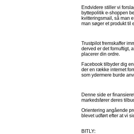
Endvidere stiller vi fors
byttepolitik e-shoppen b
kvitteringsmail, så man
man søger et produkt til 
Trustpilot fremskaffer im
derved er det fornuftigt
placerer din ordre.
Facebook tilbyder dig en
der en række internet fo
som ydermere burde anve
Denne side er finansiere
markedsfører deres tilbud
Orientering angående pro
blevet udført efter at vi
BITLY: