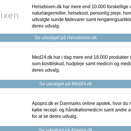
Helsebixen.dk har mere end 10.000 forskellige v
naturlægemidler, helsekost, personlig pleje, ho
udvalgte sunde fødevarer samt rengøringsartikler.
deres udvalg.
Se udvalget på Helsebixen.dk
Med24.dk har i dag mere end 18.000 produkter i
som kosttilskud, hudpleje samt medicin og medica
deres udvalg.
Se udvalget på Med24.dk
Apopro.dk er Danmarks online apotek, hvor du n
købe recept- og håndkøbsmedicin samt andre ap
for at se deres udvalg.
Se udvalget på Apopro.dk