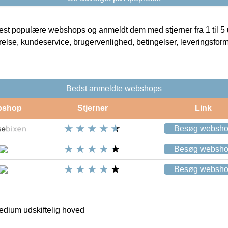
t populære webshops og anmeldt dem med stjerner fra 1 til 5 ud
rrelse, kundeservice, brugervenlighed, betingelser, leveringsfor
Bedst anmeldte webshops
bshop
Stjerner
Link
Besøg websh
Besøg websh
Besøg websh
dium udskiftelig hoved