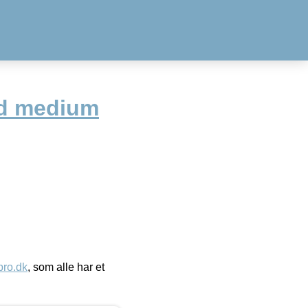
ød medium
ro.dk
, som alle har et