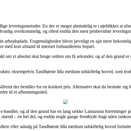
ige leveringsmetoder. En der er meget almindelig er i øjeblikket at afsend
sædvanlig overkommelig, og oftest endda den mest prisbevidste levering
 din arbejdsplads. Fragtmuligheden bliver jævnligt en sjat mere bekosteli
bor med kort afstand til internet forhandlerens bopæl.
ld om vi absolut skal bruge ordren om få sekunder, og af den grund er de
dukter, eksempelvis Tandbørste lilla medium udskiftelig hoved, som trods 
n såfremt der bestilles for en konkret pris. Alternativt skal du beslutte 
dre til et afhentningssted.
ere e-handler, og af den grund har en lang række Lamazuna forretninger på 
r og mænd – en hel del, og endda nogle gange frembyde fragt uden omkos
lere efter udsalg på Tandbørste lilla medium udskiftelig hoved forinden