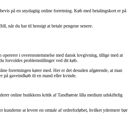
t bevis på en snydagtig online forretning. Køb med betalingskort er på
l, når du har til hensigt at betale pengene senere.
en opererer i overensstemmelse med dansk lovgivning, tillige med at
du forvoldes problemstillinger ved dit køb.
online forretningen kører med. Her er det desuden afgørende, at man
er på gaveindkøb til en mand eller kvinde.
derer online butikkens kritik af Tandbørste lilla medium udskiftelig
der kunderne at levere en omtale af ordreforløbet, hvilket ydermere bør