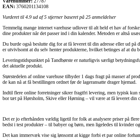
Varenummer:
27787
EAN:
3760201134108
Vurderet til
4.9
ud af 5 stjerner baseret på
25
anmeldelser
Temmelig mange internet varehuse udlover til alt held et hav af forskell
dine produkter når det passer ind i din kalender. Metoden er altså u
Du burde også beslutte dig for at få leveret til din adresse eller ud på
er utvivlsomt at du selv henter produkterne, hvilket betinges af at du 
Leveringstidspunktet på Tandbørste er naturligvis særligt betydningsfu
det aktuelle produkt.
Størstedelen af online varehuse tilbyder 1 dags fragt på masser af pro
de kan nå at få bestillingen ordnet før de lageransatte drager hjemad.
Indtil flere online forretninger sikrer fragtfri levering, men typisk ku
bor tæt på Hørsholm, Skive eller Hørning – vil være at få leveret din or
Det er jo efterhånden vældig ligetil for folk at analysere priser på fl
bedst i test produkter – til babyer og børn, men ligeledes til kvinde
Det kan immervæk vise sig lønsomt at kigge forbi et par online forhand