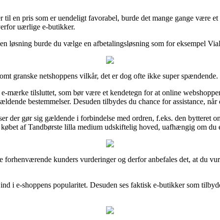
rer til en pris som er uendeligt favorabel, burde det mange gange være e
rfor uærlige e-butikker.
en løsning burde du vælge en afbetalingsløsning som for eksempel ViaBil
omt granske netshoppens vilkår, det er dog ofte ikke super spændende.
 er e-mærke tilsluttet, som bør være et kendetegn for at online webshopp
de gældende bestemmelser. Desuden tilbydes du chance for assistance, når 
ser der gør sig gældende i forbindelse med ordren, f.eks. den bytteret 
e købet af Tandbørste lilla medium udskiftelig hoved, uafhængig om du 
lige forhenværende kunders vurderinger og derfor anbefales det, at du vur
ig ind i e-shoppens popularitet. Desuden ses faktisk e-butikker som tilby