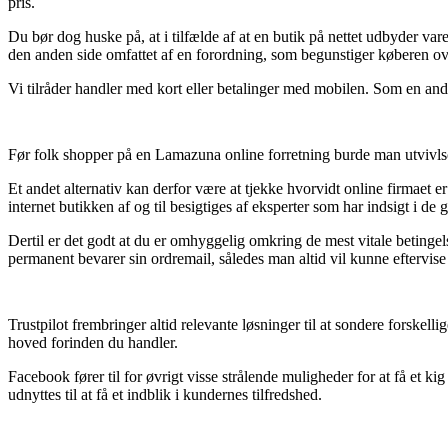
pris.
Du bør dog huske på, at i tilfælde af at en butik på nettet udbyder va
den anden side omfattet af en forordning, som begunstiger køberen ove
Vi tilråder handler med kort eller betalinger med mobilen. Som en and
Før folk shopper på en Lamazuna online forretning burde man utvivls
Et andet alternativ kan derfor være at tjekke hvorvidt online firmaet
internet butikken af og til besigtiges af eksperter som har indsigt i 
Dertil er det godt at du er omhyggelig omkring de mest vitale betingel
permanent bevarer sin ordremail, således man altid vil kunne eftervis
Trustpilot frembringer altid relevante løsninger til at sondere forskel
hoved forinden du handler.
Facebook fører til for øvrigt visse strålende muligheder for at få et k
udnyttes til at få et indblik i kundernes tilfredshed.