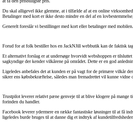
at få den prisbilligste pris.
Du skal alligevel ikke glemme, at i tilfælde af at en online virksomhe
Betalinger med kort er ikke desto mindre en del af en lovbestemmelse,
Generelt foreslår vi bestillinger med kort eller betalinger med mobile
Forud for at folk bestiller hos en JackNJill webbutik kan de faktisk tag
Et alternativt forslag er at undersøge hvorvidt webshoppen er tilslutte
sagkyndige der kender vilkårene på området. Dette er en god anledni
Ligeledes anbefales det at kunden er på vagt for de primære vilkår der s
sikrer ens købsbekræftelse, således man fremadrettet vil kunne vidne 
Trustpilot leverer relativt pæne genveje til at blive klogere på mange 
forinden du handler.
Facebook leverer ydermere en række fantastiske løsninger til at få ind
ligeledes burde bruges til at danne dig et indtryk af kundetilfredsheden