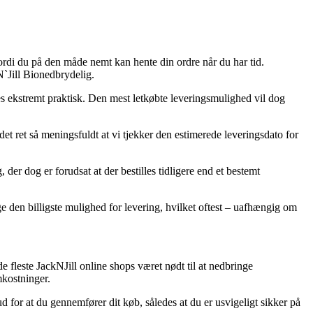
 fordi du på den måde nemt kan hente din ordre når du har tid.
N`Jill Bionedbrydelig.
ledes ekstremt praktisk. Den mest letkøbte leveringsmulighed vil dog
 ret så meningsfuldt at vi tjekker den estimerede leveringsdato for
der dog er forudsat at der bestilles tidligere end et bestemt
e den billigste mulighed for levering, hvilket oftest – uafhængig om
de fleste JackNJill online shops været nødt til at nedbringe
mkostninger.
d for at du gennemfører dit køb, således at du er usvigeligt sikker på