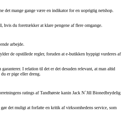
unne det mange gange være en indikator for en uoprigtig netshop.
ll, hvis du foretrækker at klare pengene af flere omgange.
ævende arbejde.
fylder de opstillede regler, foruden at e-butikken hyppigt vurderes af
aranterer. I relation til det er det desuden relevant, at man altid
du er pige eller dreng.
 forretningens ratings af Tandbørste kanin Jack N`Jill Bionedbrydelig
gør det muligt at forfatte en kritik af virksomhedens service, som