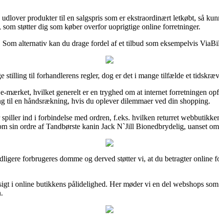
d udlover produkter til en salgspris som er ekstraordinært letkøbt, så k
 som støtter dig som køber overfor uoprigtige online forretninger.
n. Som alternativ kan du drage fordel af et tilbud som eksempelvis ViaBi
e stilling til forhandlerens regler, dog er det i mange tilfælde et tidskr
t e-mærket, hvilket generelt er en tryghed om at internet forretningen op
ng til en håndsrækning, hvis du oplever dilemmaer ved din shopping.
piller ind i forbindelse med ordren, f.eks. hvilken returret webbutikken g
om sin ordre af Tandbørste kanin Jack N`Jill Bionedbrydelig, uanset om 
tidligere forbrugeres domme og derved støtter vi, at du betragter online
sigt i online butikkens pålidelighed. Her møder vi en del webshops som 
.