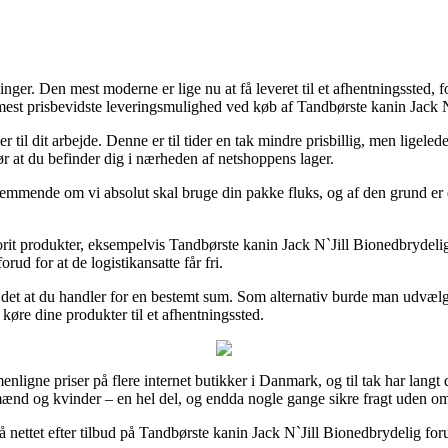
inger. Den mest moderne er lige nu at få leveret til et afhentningssted,
 mest prisbevidste leveringsmulighed ved køb af Tandbørste kanin Jack 
ller til dit arbejde. Denne er til tider en tak mindre prisbillig, men lige
 at du befinder dig i nærheden af netshoppens lager.
mende om vi absolut skal bruge din pakke fluks, og af den grund er det
rit produkter, eksempelvis Tandbørste kanin Jack N`Jill Bionedbrydelig, 
orud for at de logistikansatte får fri.
r det at du handler for en bestemt sum. Som alternativ burde man udvælg
 køre dine produkter til et afhentningssted.
enligne priser på flere internet butikker i Danmark, og til tak har langt 
l mænd og kvinder – en hel del, og endda nogle gange sikre fragt uden o
 nettet efter tilbud på Tandbørste kanin Jack N`Jill Bionedbrydelig foru