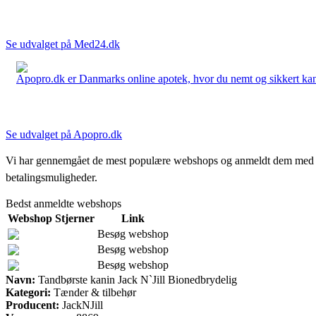
Se udvalget på Med24.dk
Apopro.dk er Danmarks online apotek, hvor du nemt og sikkert kan 
Se udvalget på Apopro.dk
Vi har gennemgået de mest populære webshops og anmeldt dem med stjern
betalingsmuligheder.
Bedst anmeldte webshops
Webshop
Stjerner
Link
Besøg webshop
Besøg webshop
Besøg webshop
Navn:
Tandbørste kanin Jack N`Jill Bionedbrydelig
Kategori:
Tænder & tilbehør
Producent:
JackNJill