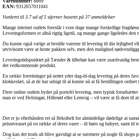
Varenummer:
8869
EAN:
9312657011041
Vurderet til
3.7
ud af 5 stjerner baseret på
37
anmeldelser
Mange internet outlets foreslår i vore dage mange forskellige fragtløsn
Leveringsformen er altså rigtig ligetil, og mange gange ligeledes den
Du kunne også vælge at bestille varerne til levering til din lejlighed e
utvivlsomt være at hente pakken selv, men den mulighed nødvendiggør
Leveringstidspunktet på Tænder & tilbehør kan være usædvanlig bestem
det vedkommende produkt.
En række forretninger på nettet yder dag-til-dag levering på deres favo
klokkeslæt, så at de har udsigt til at kunne nå at få bestillingen ordnet f
Flere online outlets byder på portofri levering, men typisk forudsætte
man er ved Helsingør, Hillerød eller Lemvig – vil være at få dem til at
Det er jo efterhånden ret så fleksibelt for almindelige dødelige at samm
prisniveauet på en række af deres varer – til børn og babyer, samt ti
Dog kan det trods alt blive gavnligt at se nærmere på nogle få shops på