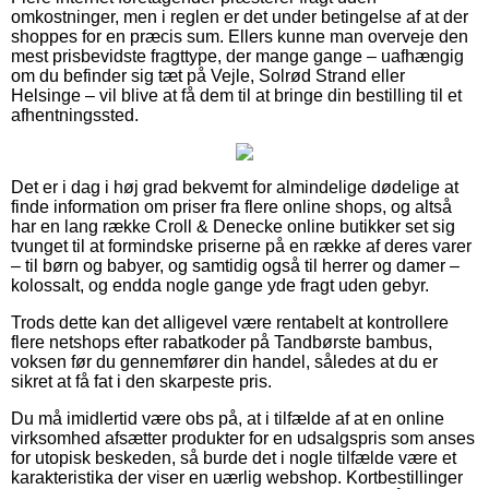
omkostninger, men i reglen er det under betingelse af at der
shoppes for en præcis sum. Ellers kunne man overveje den
mest prisbevidste fragttype, der mange gange – uafhængig
om du befinder sig tæt på Vejle, Solrød Strand eller
Helsinge – vil blive at få dem til at bringe din bestilling til et
afhentningssted.
Det er i dag i høj grad bekvemt for almindelige dødelige at
finde information om priser fra flere online shops, og altså
har en lang række Croll & Denecke online butikker set sig
tvunget til at formindske priserne på en række af deres varer
– til børn og babyer, og samtidig også til herrer og damer –
kolossalt, og endda nogle gange yde fragt uden gebyr.
Trods dette kan det alligevel være rentabelt at kontrollere
flere netshops efter rabatkoder på Tandbørste bambus,
voksen før du gennemfører din handel, således at du er
sikret at få fat i den skarpeste pris.
Du må imidlertid være obs på, at i tilfælde af at en online
virksomhed afsætter produkter for en udsalgspris som anses
for utopisk beskeden, så burde det i nogle tilfælde være et
karakteristika der viser en uærlig webshop. Kortbestillinger