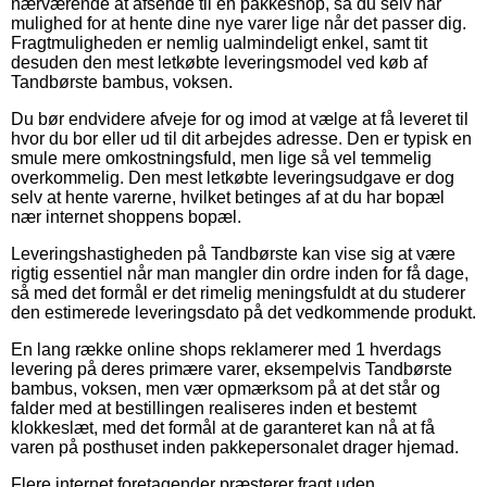
nærværende at afsende til en pakkeshop, så du selv har
mulighed for at hente dine nye varer lige når det passer dig.
Fragtmuligheden er nemlig ualmindeligt enkel, samt tit
desuden den mest letkøbte leveringsmodel ved køb af
Tandbørste bambus, voksen.
Du bør endvidere afveje for og imod at vælge at få leveret til
hvor du bor eller ud til dit arbejdes adresse. Den er typisk en
smule mere omkostningsfuld, men lige så vel temmelig
overkommelig. Den mest letkøbte leveringsudgave er dog
selv at hente varerne, hvilket betinges af at du har bopæl
nær internet shoppens bopæl.
Leveringshastigheden på Tandbørste kan vise sig at være
rigtig essentiel når man mangler din ordre inden for få dage,
så med det formål er det rimelig meningsfuldt at du studerer
den estimerede leveringsdato på det vedkommende produkt.
En lang række online shops reklamerer med 1 hverdags
levering på deres primære varer, eksempelvis Tandbørste
bambus, voksen, men vær opmærksom på at det står og
falder med at bestillingen realiseres inden et bestemt
klokkeslæt, med det formål at de garanteret kan nå at få
varen på posthuset inden pakkepersonalet drager hjemad.
Flere internet foretagender præsterer fragt uden