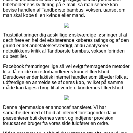
bibeholder ens kvittering på e-mail, så man senere kan
bevise handlen af Tandbørste bambus, voksen, uanset om
man skal købe til en kvinde eller mand.
Trustpilot bringer dig adskillige ønskværdige løsninger til at
dechifrere en hel del eksisterende køberes ratings og af den
grund er det anbefalelsesværdigt, at du analyserer
netbutikkens kritik af Tandbørste bambus, voksen forinden
du bestiller.
Facebook frembringer lige så vel evigt fremragende metoder
til at få en idé om e-forhandlerens kundetilfredshed.
Derudover er der faktisk internet handler som tilbyder folk at
udfærdige en anmeldelse af deres køb, hvilket på samme
måde kan tages i brug til at vurdere kundernes tilfredshed.
Denne hjemmeside er annoncefinansieret. Vi har
samarbejder med et hold af internet foretagender da vi
præsenterer butikkernes varer, og indtjener provision
forudsat en bruger fra vores side fuldfører en ordre.