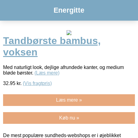
Energitte
Tandbørste bambus,
voksen
Med naturligt look, dejlige afrundede kanter, og medium
bløde børster.
(Læs mere)
32.95
kr.
(Vis fragtpris)
Læs mere »
Køb nu »
De mest populære sundheds-webshops er i øjeblikket