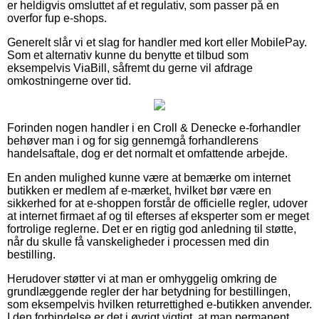
er heldigvis omsluttet af et regulativ, som passer på en
overfor fup e-shops.
Generelt slår vi et slag for handler med kort eller MobilePay.
Som et alternativ kunne du benytte et tilbud som
eksempelvis ViaBill, såfremt du gerne vil afdrage
omkostningerne over tid.
Forinden nogen handler i en Croll & Denecke e-forhandler
behøver man i og for sig gennemgå forhandlerens
handelsaftale, dog er det normalt et omfattende arbejde.
En anden mulighed kunne være at bemærke om internet
butikken er medlem af e-mærket, hvilket bør være en
sikkerhed for at e-shoppen forstår de officielle regler, udover
at internet firmaet af og til efterses af eksperter som er meget
fortrolige reglerne. Det er en rigtig god anledning til støtte,
når du skulle få vanskeligheder i processen med din
bestilling.
Herudover støtter vi at man er omhyggelig omkring de
grundlæggende regler der har betydning for bestillingen,
som eksempelvis hvilken returrettighed e-butikken anvender.
I den forbindelse er det i øvrigt vigtigt, at man permanent