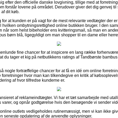
ig efter den officielle danske lovgivning, tillige med at forretni
forstår lovene på området. Derudover giver det dig genvej til st
af dit køb.
ag for at kunden er på vagt for de mest relevante vedtægter der e
el hvilken ombytningsrettighed online butikken bruger. I den s
n når som helst bibeholder ens kvitteringsmail, så man en and
us børn blå, ligegyldigt om man shopper til en dame eller herre
ogenlunde fine chancer for at inspicere en lang række forhenvær
r, at du tager et kig på netbutikkens ratings af Tandbørste bambu
 nogle fortræffelige chancer for at få en idé om online forretnin
ine forretninger hvor man kan tilkendegive en kritik af købsoplev
dering af hvor tilfredse kunderne er.
nsieret af reklameindtægter. Vi har et tæt samarbejde med utalli
 varer, og opnår godtgørelse hvis den besøgende vi sender vide
nline outlets vedligeholdes rutinemæssigt, men vi kan ikke give
en seneste opdatering af de anvendte oplysninger.