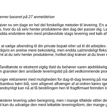
jerner baseret på
27
anmeldelser
ver nu om dage en hel del forskellige metoder til levering. En af 
vor du så selv henter produkterne den dag der passer dig. Løs
dda endvidere den mest prisbevidste slags levering ved køb 
 vælge afsending til din private bopæl eller ud til dit arbejdes
igvis en anelse mere bekostelig, men endda ualmindeligt fleksi
mt at du selv henter produkterne, hvilket dog kræver at du lever
andbørste er ekstremt vigtig ifald du behøver varen øjeblikkelig
man gransker den anslåede leveringstid på det vedkommende pro
ninger reklamerer med muligheden for dag-til-dag levering på ma
ambus børn blå, som alligevel afhænger af at ordren køres igen
andsynligt kan nå at få bestillingen hen til fragtfirmaet forinden
ræsterer levering uden beregning, men i mange tilfælde stiller d
vrigt kan du udvælge den mest letkøbte leveringsform, der mange