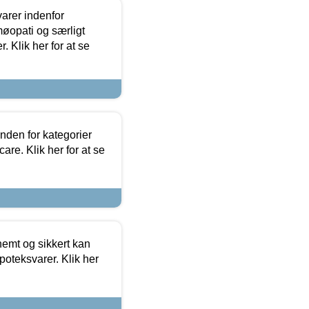
arer indenfor
møopati og særligt
 Klik her for at se
nden for kategorier
re. Klik her for at se
emt og sikkert kan
oteksvarer. Klik her