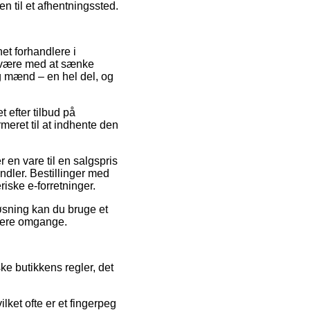
n til et afhentningssted.
et forhandlere i
e være med at sænke
og mænd – en hel del, og
t efter tilbud på
eret til at indhente den
 en vare til en salgspris
ndler. Bestillinger med
riske e-forretninger.
øsning kan du bruge et
flere omgange.
e butikkens regler, det
lket ofte er et fingerpeg