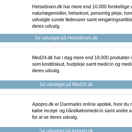
Helsebixen.dk har mere end 10.000 forskellige v
naturlægemidler, helsekost, personlig pleje, ho
udvalgte sunde fødevarer samt rengøringsartikler.
deres udvalg.
Se udvalget på Helsebixen.dk
Med24.dk har i dag mere end 18.000 produkter i
som kosttilskud, hudpleje samt medicin og medica
deres udvalg.
Se udvalget på Med24.dk
Apopro.dk er Danmarks online apotek, hvor du n
købe recept- og håndkøbsmedicin samt andre ap
for at se deres udvalg.
Se udvalget på Apopro.dk