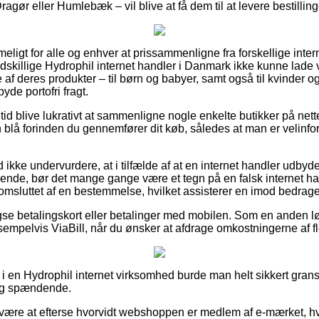
gør eller Humlebæk – vil blive at få dem til at levere bestillinge
ligt for alle og enhver at prissammenligne fra forskellige intern
dskillige Hydrophil internet handler i Danmark ikke kunne lad
af deres produkter – til børn og babyer, samt også til kvinder 
de portofri fragt.
 tid blive lukrativt at sammenligne nogle enkelte butikker på nette
lå forinden du gennemfører dit køb, således at man er velinform
ikke undervurdere, at i tilfælde af at en internet handler udbyder
alende, bør det mange gange være et tegn på en falsk internet ha
t omsluttet af en bestemmelse, hvilket assisterer en imod bedrage
se betalingskort eller betalinger med mobilen. Som en anden l
sempelvis ViaBill, når du ønsker at afdrage omkostningerne af 
 en Hydrophil internet virksomhed burde man helt sikkert gransk
lig spændende.
n være at efterse hvorvidt webshoppen er medlem af e-mærket, hvi