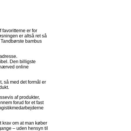
favoritterne er for
ningen er altså ret så
af Tandbørste bambus
 adresse.
bel. Den billigste
 nærved online
t, så med det formål er
dukt.
ssevis af produkter,
nem forud for et fast
 logistikmedarbejderne
et krav om at man køber
 gange – uden hensyn til