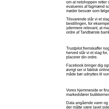
om at netshoppen retter s
evalueres af fagmænd som 
møder besvær som følge 
Tilsvarende slår vi et sl
bestillingen, for eksemp
ydermere relevant, at ma
ordre af Tandbørste bamb
Trustpilot fremskaffer n
herved slår vi et slag fo
placerer din ordre.
Facebook bringer dig også
øvrigt ser vi faktisk onl
måde bør udnyttes til vur
Vores hjemmeside er fina
markedsfører butikkernes
Data angående varer og o
der måtte være lavet sid