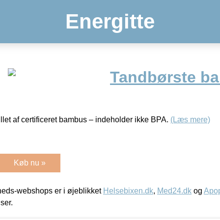
Energitte
Tandbørste b
llet af certificeret bambus – indeholder ikke BPA.
(Læs mere)
Køb nu »
eds-webshops er i øjeblikket
Helsebixen.dk
,
Med24.dk
og
Apop
iser.