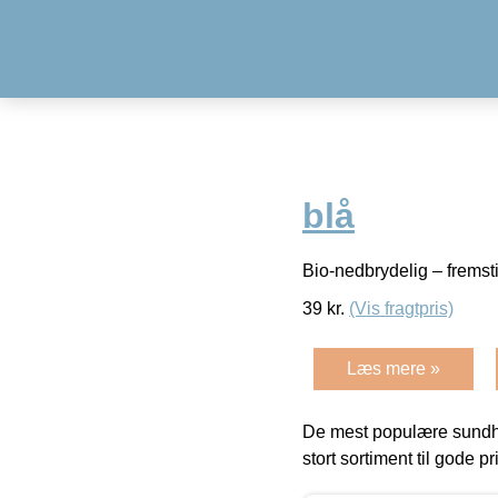
blå
Bio-nedbrydelig – fremsti
39
kr.
(Vis fragtpris)
Læs mere »
De mest populære sundh
stort sortiment til gode pr