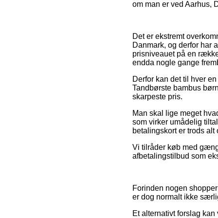
om man er ved Aarhus, Dra
Det er ekstremt overkomme
Danmark, og derfor har a
prisniveauet på en række 
endda nogle gange fremby
Derfor kan det til hver en
Tandbørste bambus børn b
skarpeste pris.
Man skal lige meget hvad 
som virker umådelig tilt
betalingskort er trods al
Vi tilråder køb med gæng
afbetalingstilbud som ek
Forinden nogen shopper i
er dog normalt ikke sær
Et alternativt forslag ka