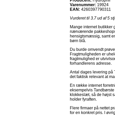
Producent:
Hydrophil
Varenummer:
19924
EAN:
4260397790311
Vurderet til
3.7
ud af 5 st
Mange internet butikker gi
nærværende pakkeshops, h
hensigtsmæssig, samt en
børn blå.
Du burde omvendt prøve at
Fragtmuligheden er uheld
fragtmulighed er utvivlso
forhandlerens adresse.
Antal dages levering på T
det faktisk relevant at 
En række internet forret
eksempelvis Tandbørste b
klokkeslæt, så de højst s
holder fyraften.
Flere firmaer på nettet p
for en konkret pris. I ø