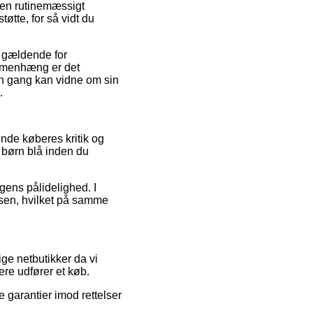
ngen rutinemæssigt
øtte, for så vidt du
r gældende for
ammenhæng er det
en gang kan vidne om sin
.
ende køberes kritik og
s børn blå inden du
gens pålidelighed. I
elsen, hvilket på samme
ge netbutikker da vi
re udfører et køb.
 garantier imod rettelser