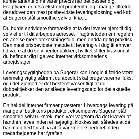
kunne afhente dine varer præcis når det passer dig.
Fragttypen er altså ekstremt problemfri, og i mange tilfælde
derudover den mest prisbevidste leveringsløsning ved køb
af Sugerør stål smoothie sølv u. knæk.
Du burde endvidere foretrække at få det leveret hjem til dig
selv eller til dit arbejdes adresse. Fragtmetoden er i regelen
en anelse mere omkostningsfuld, men endda rigtig praktisk.
Den mest prisbevidste metode til levering vil dog til enhver
tid være at du selv henter pakken, hvilket stiller krav om at
du befinder dig lige ved internet virksomhedens
arbejdslager.
Leveringsdygtigheden på Sugerør kan i nogle tilfælde være
temmelig vigtig såfremt du absolut skal bruge varerne fluks,
og i det øjemed er det bestemt væsentligt at du
dobbelttjekker den anslåede leveringsdato for det aktuelle
produkt.
En hel del internet firmaer præsterer 1 hverdags levering på
mange af butikkens produkter, eksempelvis Sugerør stål
smoothie sølv u. knæk, men vær vagtsom da det kræver at
handlen laves inden et nøjagtigt klokkeslæt, således at de
har mulighed for at nå at få varerne ekspederet inden
medarbejderne har fyraften.