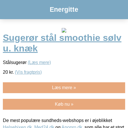
Energitte
Sugerør stål smoothie sølv
u. knæk
Stålsugerør
(Læs mere)
20
kr.
(Vis fragtpris)
Læs mere »
Køb nu »
De mest populære sundheds-webshops er i øjeblikket
Helsebixen.dk
,
Med24.dk
og
Apopro.dk
, som alle har et stort