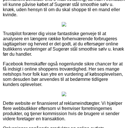
vil kunne påvise købet af Sugerør stål smoothie sølv u.
knæk, uden hensyn til om du skal shoppe til en mand eller
kvinde.
Trustpilot forærer dig visse fantastiske genveje til at
analysere en længere række forhenværende forbrugeres
iagttagelser og herved er det godt, at du eftersøger online
butikkens vurderinger af Sugerør stål smoothie sølv u. knæk
før du handler.
Facebook fremskaffer også nogenlunde sikre chancer for at
få indsigt i online shoppens troværdighed. Her ses mange
netshops hvor folk kan ytre en vurdering af købsoplevelsen,
som desuden bør anvendes til at bedømme tidligere
kunders oplevelser.
Dette website er finansieret af reklameindtægter. Vi hjælper
flere webbutikker eftersom vi fremviser forretningernes
produkter, og tjener kommission hvis de brugere vi sender
videre foretager en transaktion.