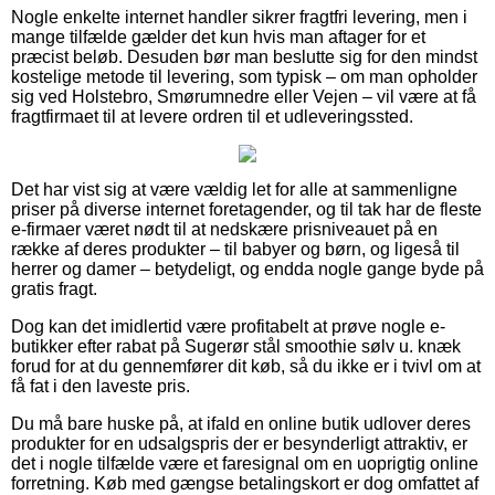
Nogle enkelte internet handler sikrer fragtfri levering, men i
mange tilfælde gælder det kun hvis man aftager for et
præcist beløb. Desuden bør man beslutte sig for den mindst
kostelige metode til levering, som typisk – om man opholder
sig ved Holstebro, Smørumnedre eller Vejen – vil være at få
fragtfirmaet til at levere ordren til et udleveringssted.
Det har vist sig at være vældig let for alle at sammenligne
priser på diverse internet foretagender, og til tak har de fleste
e-firmaer været nødt til at nedskære prisniveauet på en
række af deres produkter – til babyer og børn, og ligeså til
herrer og damer – betydeligt, og endda nogle gange byde på
gratis fragt.
Dog kan det imidlertid være profitabelt at prøve nogle e-
butikker efter rabat på Sugerør stål smoothie sølv u. knæk
forud for at du gennemfører dit køb, så du ikke er i tvivl om at
få fat i den laveste pris.
Du må bare huske på, at ifald en online butik udlover deres
produkter for en udsalgspris der er besynderligt attraktiv, er
det i nogle tilfælde være et faresignal om en uoprigtig online
forretning. Køb med gængse betalingskort er dog omfattet af