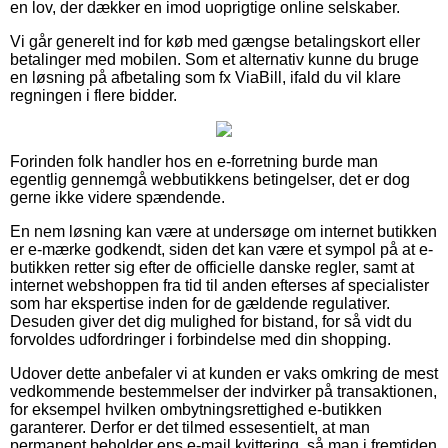
en lov, der dækker en imod uoprigtige online selskaber.
Vi går generelt ind for køb med gængse betalingskort eller
betalinger med mobilen. Som et alternativ kunne du bruge
en løsning på afbetaling som fx ViaBill, ifald du vil klare
regningen i flere bidder.
Forinden folk handler hos en e-forretning burde man
egentlig gennemgå webbutikkens betingelser, det er dog
gerne ikke videre spændende.
En nem løsning kan være at undersøge om internet butikken
er e-mærke godkendt, siden det kan være et sympol på at e-
butikken retter sig efter de officielle danske regler, samt at
internet webshoppen fra tid til anden efterses af specialister
som har ekspertise inden for de gældende regulativer.
Desuden giver det dig mulighed for bistand, for så vidt du
forvoldes udfordringer i forbindelse med din shopping.
Udover dette anbefaler vi at kunden er vaks omkring de mest
vedkommende bestemmelser der indvirker på transaktionen,
for eksempel hvilken ombytningsrettighed e-butikken
garanterer. Derfor er det tilmed essesentielt, at man
permanent beholder ens e-mail kvittering, så man i fremtiden