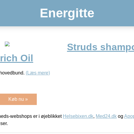
Energitte
Struds shamp
rich Oil
et hovedbund.
(Læs mere)
Køb nu »
eds-webshops er i øjeblikket
Helsebixen.dk
,
Med24.dk
og
Apop
iser.