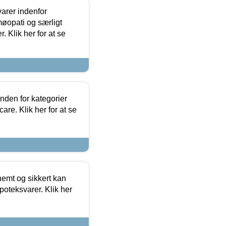
arer indenfor
møopati og særligt
 Klik her for at se
nden for kategorier
re. Klik her for at se
emt og sikkert kan
oteksvarer. Klik her