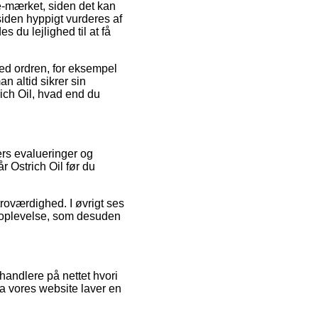
e-mærket, siden det kan
siden hyppigt vurderes af
u lejlighed til at få
 med ordren, for eksempel
an altid sikrer sin
ich Oil, hvad end du
ers evalueringer og
r Ostrich Oil før du
troværdighed. I øvrigt ses
soplevelse, som desuden
handlere på nettet hvori
ra vores website laver en