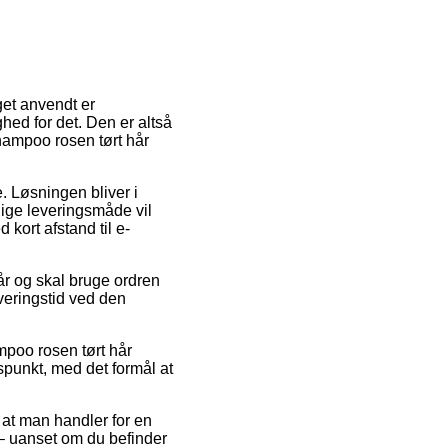
get anvendt er
ghed for det. Den er altså
hampoo rosen tørt hår
e. Løsningen bliver i
lige leveringsmåde vil
 kort afstand til e-
tår og skal bruge ordren
everingstid ved den
poo rosen tørt hår
dspunkt, med det formål at
 at man handler for en
 – uanset om du befinder