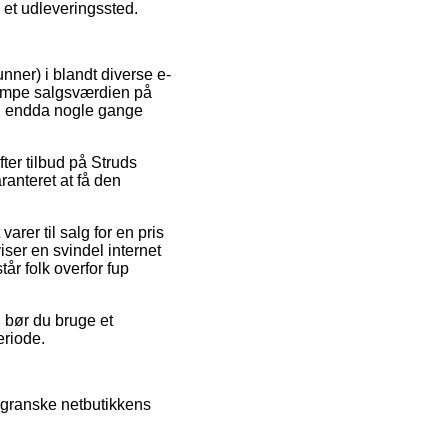
il et udleveringssted.
nner) i blandt diverse e-
stampe salgsværdien på
 og endda nogle gange
fter tilbud på Struds
anteret at få den
rer til salg for en pris
ser en svindel internet
år folk overfor fup
d bør du bruge et
eriode.
e granske netbutikkens