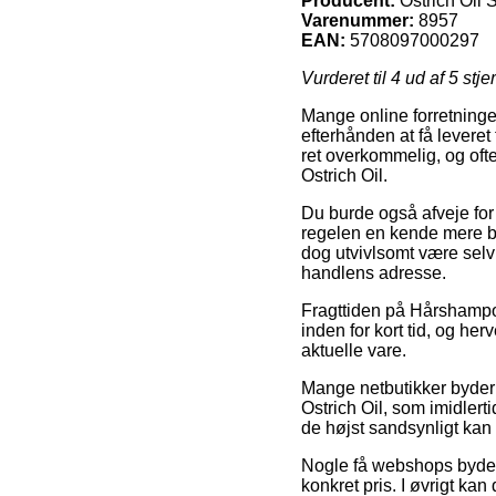
Producent:
Ostrich Oil 
Varenummer:
8957
EAN:
5708097000297
Vurderet til
4
ud af 5 stje
Mange online forretninge
efterhånden at få leveret
ret overkommelig, og oft
Ostrich Oil.
Du burde også afveje for o
regelen en kende mere be
dog utvivlsomt være selv 
handlens adresse.
Fragttiden på Hårshampoo 
inden for kort tid, og he
aktuelle vare.
Mange netbutikker byder
Ostrich Oil, som imidlerti
de højst sandsynligt kan 
Nogle få webshops byder 
konkret pris. I øvrigt ka