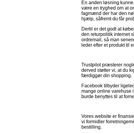
En anden løsning kunne 
være en tryghed om at on
fagmænd der har den nød
hjælp, såfremt du får pro
Dertil er det godt at køb
den returpolitik internet 
ordremail, så man senere
leder efter et produkt til 
Trustpilot præsterer nog
derved støtter vi, at du k
færdiggør din shopping.
Facebook tilbyder ligeled
mange online varehuse i
burde benyttes til at fo
Vores website er finansi
vi formidler forretninger
bestilling.