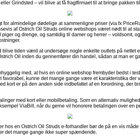
ller Grindsted – vil blive at få fragtfirmaet til at bringe pakken t
t for almindelige dødelige at sammenligne priser (via fx PriceRu
ssevis af Ostrich Oil Struds online webshops været nødt til at 
il piger og drenge, og samtidig til damer og herrer – voldsomt,
stninger.
id blive tiden værd at undersøge nogle enkelte outlets på nettet e
strich Oil inden du gennemfører din handel, sådan at man er gar
hyggelig med, at hvis en online webshop frembyder bedst i test va
t favorabel, kunne det mange gange være et karakteristika der vi
kort er på den anden side indbefattet af en forordning, der bist
alinger med kort eller mobilbetaling. Som en alternativ mulighe
 eksempel ViaBill, når du gerne vil honorere betalingen over en p
er hos en Ostrich Oil Struds e-forhandler bør de på en vis måd
 er det mange gange ikke super spændende.