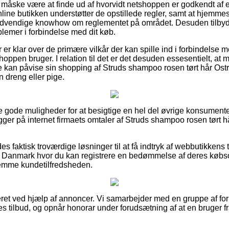
måske være at finde ud af hvorvidt netshoppen er godkendt af 
line butikken understøtter de opstillede regler, samt at hjemme
vendige knowhow om reglementet på området. Desuden tilbydes d
blemer i forbindelse med dit køb.
er er klar over de primære vilkår der kan spille ind i forbindelse
shoppen bruger. I relation til det er det desuden essesentielt, at m
 kan påvise sin shopping af Struds shampoo rosen tørt hår Ostr
en dreng eller pige.
le gode muligheder for at besigtige en hel del øvrige konsument
igger på internet firmaets omtaler af Struds shampoo rosen tørt hå
es faktisk troværdige løsninger til at få indtryk af webbutikkens 
 Danmark hvor du kan registrere en bedømmelse af deres køb
rnemme kundetilfredsheden.
eret ved hjælp af annoncer. Vi samarbejder med en gruppe af for
nes tilbud, og opnår honorar under forudsætning af at en bruger f