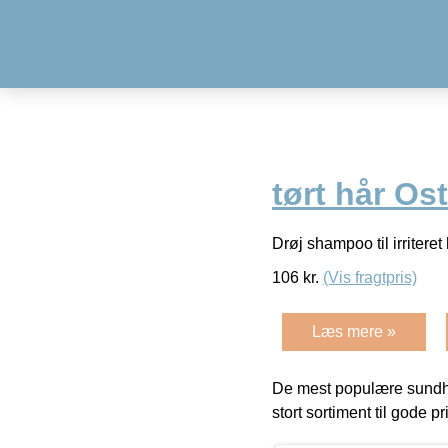
tørt hår Ost
Drøj shampoo til irriter
106
kr.
(Vis fragtpris)
Læs mere »
De mest populære sundh
stort sortiment til gode pr