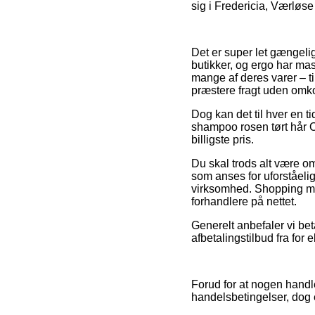
sig i Fredericia, Værløse e
Det er super let gængelig
butikker, og ergo har ma
mange af deres varer – t
præstere fragt uden omko
Dog kan det til hver en t
shampoo rosen tørt hår O
billigste pris.
Du skal trods alt være om
som anses for uforståelig
virksomhed. Shopping med 
forhandlere på nettet.
Generelt anbefaler vi bet
afbetalingstilbud fra for
Forud for at nogen handl
handelsbetingelser, dog