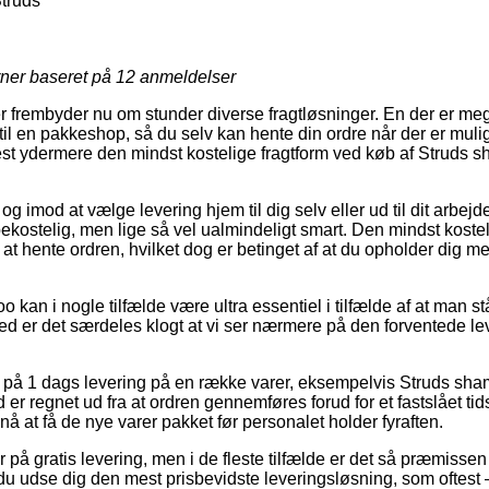
Struds
rner baseret på
12
anmeldelser
r frembyder nu om stunder diverse fragtløsninger. En der er me
 til en pakkeshop, så du selv kan hente din ordre når der er muli
est ydermere den mindst kostelige fragtform ved køb af Struds s
g imod at vælge levering hjem til dig selv eller ud til dit arbejd
kostelig, men lige så vel ualmindeligt smart. Den mindst koste
at hente ordren, hvilket dog er betinget af at du opholder dig med
kan i nogle tilfælde være ultra essentiel i tilfælde af at man s
rved er det særdeles klogt at vi ser nærmere på den forventede l
 på 1 dags levering på en række varer, eksempelvis Struds sham
d er regnet ud fra at ordren gennemføres forud for et fastslået ti
nå at få de nye varer pakket før personalet holder fyraften.
på gratis levering, men i de fleste tilfælde er det så præmissen
n du udse dig den mest prisbevidste leveringsløsning, som oftest