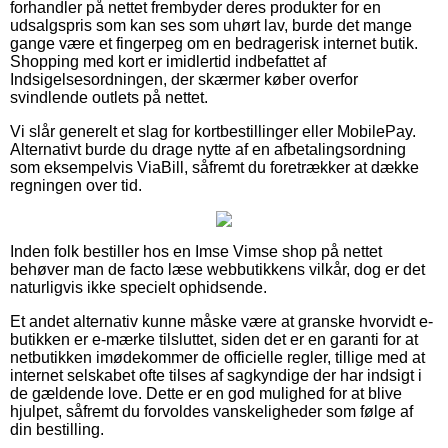
forhandler på nettet frembyder deres produkter for en
udsalgspris som kan ses som uhørt lav, burde det mange
gange være et fingerpeg om en bedragerisk internet butik.
Shopping med kort er imidlertid indbefattet af
Indsigelsesordningen, der skærmer køber overfor
svindlende outlets på nettet.
Vi slår generelt et slag for kortbestillinger eller MobilePay.
Alternativt burde du drage nytte af en afbetalingsordning
som eksempelvis ViaBill, såfremt du foretrækker at dække
regningen over tid.
Inden folk bestiller hos en Imse Vimse shop på nettet
behøver man de facto læse webbutikkens vilkår, dog er det
naturligvis ikke specielt ophidsende.
Et andet alternativ kunne måske være at granske hvorvidt e-
butikken er e-mærke tilsluttet, siden det er en garanti for at
netbutikken imødekommer de officielle regler, tillige med at
internet selskabet ofte tilses af sagkyndige der har indsigt i
de gældende love. Dette er en god mulighed for at blive
hjulpet, såfremt du forvoldes vanskeligheder som følge af
din bestilling.