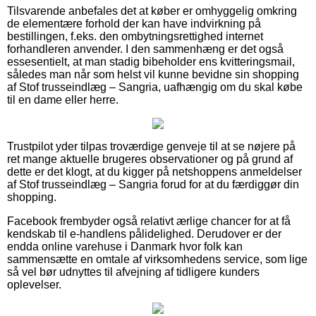
Tilsvarende anbefales det at køber er omhyggelig omkring
de elementære forhold der kan have indvirkning på
bestillingen, f.eks. den ombytningsrettighed internet
forhandleren anvender. I den sammenhæng er det også
essesentielt, at man stadig bibeholder ens kvitteringsmail,
således man når som helst vil kunne bevidne sin shopping
af Stof trusseindlæg – Sangria, uafhængig om du skal købe
til en dame eller herre.
Trustpilot yder tilpas troværdige genveje til at se nøjere på
ret mange aktuelle brugeres observationer og på grund af
dette er det klogt, at du kigger på netshoppens anmeldelser
af Stof trusseindlæg – Sangria forud for at du færdiggør din
shopping.
Facebook frembyder også relativt ærlige chancer for at få
kendskab til e-handlens pålidelighed. Derudover er der
endda online varehuse i Danmark hvor folk kan
sammensætte en omtale af virksomhedens service, som lige
så vel bør udnyttes til afvejning af tidligere kunders
oplevelser.