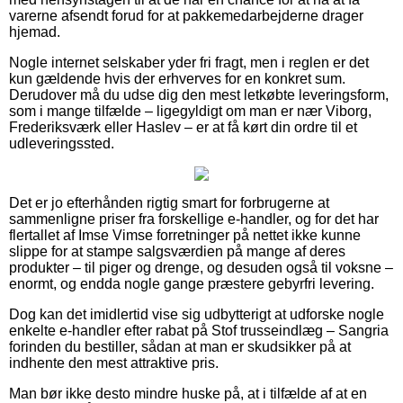
varerne afsendt forud for at pakkemedarbejderne drager
hjemad.
Nogle internet selskaber yder fri fragt, men i reglen er det
kun gældende hvis der erhverves for en konkret sum.
Derudover må du udse dig den mest letkøbte leveringsform,
som i mange tilfælde – ligegyldigt om man er nær Viborg,
Frederiksværk eller Haslev – er at få kørt din ordre til et
udleveringssted.
Det er jo efterhånden rigtig smart for forbrugerne at
sammenligne priser fra forskellige e-handler, og for det har
flertallet af Imse Vimse forretninger på nettet ikke kunne
slippe for at stampe salgsværdien på mange af deres
produkter – til piger og drenge, og desuden også til voksne –
enormt, og endda nogle gange præstere gebyrfri levering.
Dog kan det imidlertid vise sig udbytterigt at udforske nogle
enkelte e-handler efter rabat på Stof trusseindlæg – Sangria
forinden du bestiller, sådan at man er skudsikker på at
indhente den mest attraktive pris.
Man bør ikke desto mindre huske på, at i tilfælde af at en