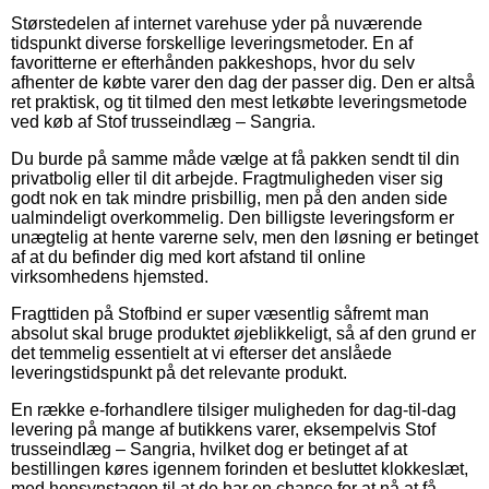
Størstedelen af internet varehuse yder på nuværende
tidspunkt diverse forskellige leveringsmetoder. En af
favoritterne er efterhånden pakkeshops, hvor du selv
afhenter de købte varer den dag der passer dig. Den er altså
ret praktisk, og tit tilmed den mest letkøbte leveringsmetode
ved køb af Stof trusseindlæg – Sangria.
Du burde på samme måde vælge at få pakken sendt til din
privatbolig eller til dit arbejde. Fragtmuligheden viser sig
godt nok en tak mindre prisbillig, men på den anden side
ualmindeligt overkommelig. Den billigste leveringsform er
unægtelig at hente varerne selv, men den løsning er betinget
af at du befinder dig med kort afstand til online
virksomhedens hjemsted.
Fragttiden på Stofbind er super væsentlig såfremt man
absolut skal bruge produktet øjeblikkeligt, så af den grund er
det temmelig essentielt at vi efterser det anslåede
leveringstidspunkt på det relevante produkt.
En række e-forhandlere tilsiger muligheden for dag-til-dag
levering på mange af butikkens varer, eksempelvis Stof
trusseindlæg – Sangria, hvilket dog er betinget af at
bestillingen køres igennem forinden et besluttet klokkeslæt,
med hensynstagen til at de har en chance for at nå at få