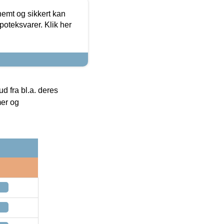
emt og sikkert kan
oteksvarer. Klik her
 fra bl.a. deres
mer og