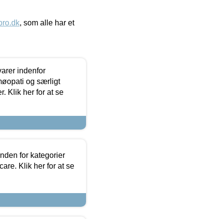
ro.dk
, som alle har et
arer indenfor
møopati og særligt
 Klik her for at se
nden for kategorier
re. Klik her for at se