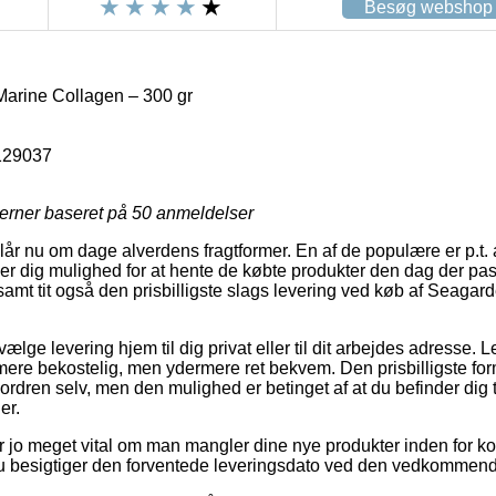
Besøg webshop
arine Collagen – 300 gr
129037
jerner baseret på
50
anmeldelser
lår nu om dage alverdens fragtformer. En af de populære er p.t. at 
er dig mulighed for at hente de købte produkter den dag der pa
samt tit også den prisbilligste slags levering ved køb af Seaga
ælge levering hjem til dig privat eller til dit arbejdes adresse.
mere bekostelig, men ydermere ret bekvem. Den prisbilligste form 
ordren selv, men den mulighed er betinget af at du befinder dig 
er.
 jo meget vital om man mangler dine nye produkter inden for kort
 du besigtiger den forventede leveringsdato ved den vedkommend