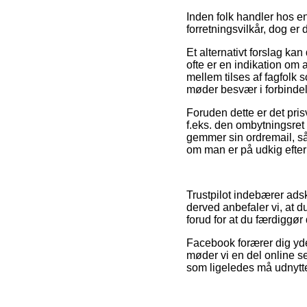
Inden folk handler hos e
forretningsvilkår, dog er 
Et alternativt forslag k
ofte er en indikation om a
mellem tilses af fagfolk
møder besvær i forbindel
Foruden dette er det pris
f.eks. den ombytningsret
gemmer sin ordremail, så
om man er på udkig efter 
Trustpilot indebærer ads
derved anbefaler vi, at 
forud for at du færdiggør
Facebook forærer dig yde
møder vi en del online s
som ligeledes må udnyttes