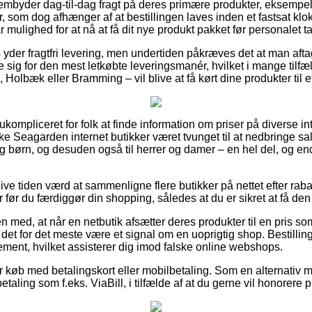
rembyder dag-til-dag fragt på deres primære produkter, eksemp
, som dog afhænger af at bestillingen laves inden et fastsat kl
r mulighed for at nå at få dit nye produkt pakket før personalet t
yder fragtfri levering, men undertiden påkræves det at man afta
e sig for den mest letkøbte leveringsmanér, hvilket i mange tilfæ
 Holbæk eller Bramming – vil blive at få kørt dine produkter til 
 ukompliceret for folk at finde information om priser på diverse i
ække Seagarden internet butikker været tvunget til at nedbringe 
 og børn, og desuden også til herrer og damer – en hel del, og e
blive tiden værd at sammenligne flere butikker på nettet efter r
før du færdiggør din shopping, således at du er sikret at få den b
 med, at når en netbutik afsætter deres produkter til en pris so
t for det meste være et signal om en uoprigtig shop. Bestillinge
ement, hvilket assisterer dig imod falske online webshops.
for køb med betalingskort eller mobilbetaling. Som en alternativ
taling som f.eks. ViaBill, i tilfælde af at du gerne vil honorere p