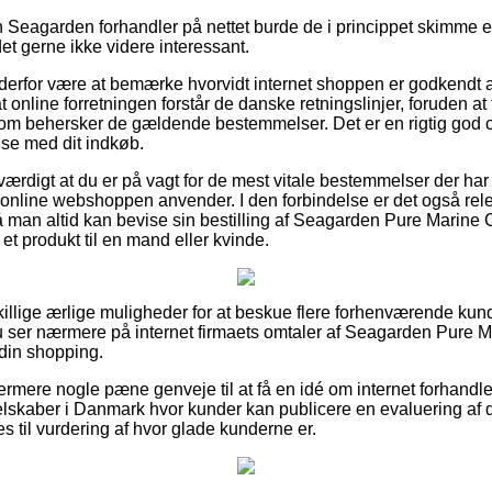
n Seagarden forhandler på nettet burde de i princippet skimme
det gerne ikke videre interessant.
an derfor være at bemærke hvorvidt internet shoppen er godkendt 
t online forretningen forstår de danske retningslinjer, foruden at
 som behersker de gældende bestemmelser. Det er en rigtig god ch
se med dit indkøb.
værdigt at du er på vagt for de mest vitale bestemmelser der har
 online webshoppen anvender. I den forbindelse er det også rele
 man altid kan bevise sin bestilling af Seagarden Pure Marine 
et produkt til en mand eller kvinde.
killige ærlige muligheder for at beskue flere forhenværende k
du ser nærmere på internet firmaets omtaler af Seagarden Pure 
 din shopping.
rmere nogle pæne genveje til at få en idé om internet forhandle
elskaber i Danmark hvor kunder kan publicere en evaluering af
 til vurdering af hvor glade kunderne er.