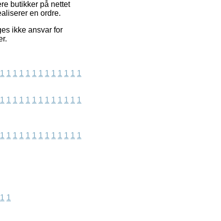
re butikker på nettet
aliserer en ordre.
es ikke ansvar for
r.
1
1
1
1
1
1
1
1
1
1
1
1
1
1
1
1
1
1
1
1
1
1
1
1
1
1
1
1
1
1
1
1
1
1
1
1
1
1
1
1
1