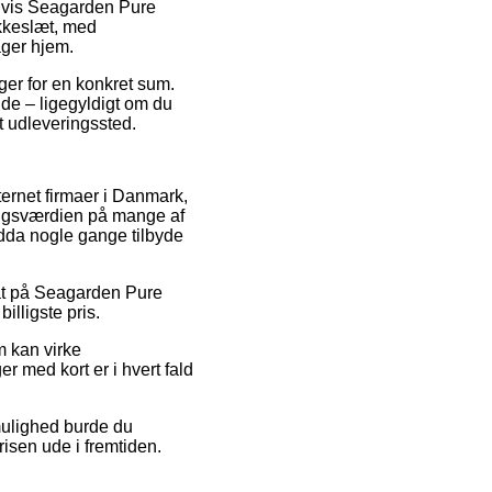
elvis Seagarden Pure
okkeslæt, med
ager hjem.
ger for en konkret sum.
lde – ligegyldigt om du
et udleveringssted.
nternet firmaer i Danmark,
salgsværdien på mange af
ndda nogle gange tilbyde
abat på Seagarden Pure
illigste pris.
m kan virke
r med kort er i hvert fald
 mulighed burde du
risen ude i fremtiden.