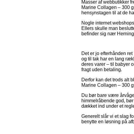
Masser af webbutikker f
Marine Collagen – 300 gr
hensynstagen til at de ha
Nogle internet webshops 
Ellers skulle man beslutt
befinder sig nær Herning,
Det er jo efterhånden ret
og til tak har en lang r
deres varer – til babyer
fragt uden betaling.
Derfor kan det trods alt 
Marine Collagen – 300 gr 
Du bør bare være årvågen
himmelråbende god, bør de
dækket ind under et regl
Generelt slår vi et slag 
benytte en løsning på afbe