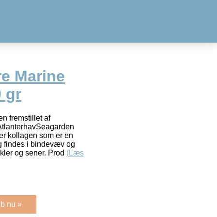
e Marine
 gr
 fremstillet af
e AtlanterhavSeagarden
er kollagen som er en
g findes i bindevæv og
kler og sener. Prod
(Læs
b nu »