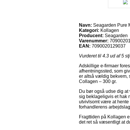
Navn:
Seagarden Pure M
Kategori:
Kollagen
Producent:
Seagarden
Varenummer:
7090020
EAN:
7090020129037
Vurderet til
4.3
ud af 5 st
Adskillige e-firmaer fores
afhentningssted, som giv
er altså vældig bekvem, 
Collagen – 300 gr.
Du bør også udse dig at v
sig beklageligvis et hak 
utvivlsomt være at hente 
forhandlerens arbejdslag
Fragttiden på Kollagen er
det ret så væsentligt at