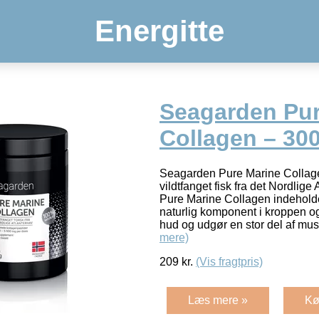
Energitte
Seagarden Pur
Collagen – 300
Seagarden Pure Marine Collagen
vildtfanget fisk fra det Nordlig
Pure Marine Collagen indehold
naturlig komponent i kroppen o
hud og udgør en stor del af mus
mere)
209
kr.
(Vis fragtpris)
Læs mere »
Kø