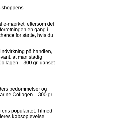
 e-shoppens
af e-mærket, eftersom det
 forretningen en gang i
ance for støtte, hvis du
 indvirkning på handlen,
vant, at man stadig
Collagen – 300 gr, uanset
unders bedømmelser og
Marine Collagen – 300 gr
rens popularitet. Tilmed
 deres købsoplevelse,