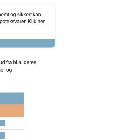
emt og sikkert kan
oteksvarer. Klik her
 fra bl.a. deres
mer og