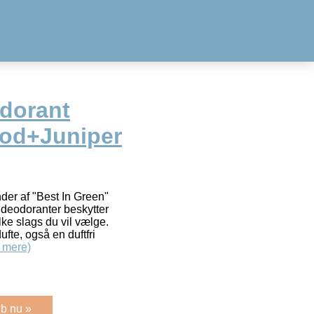
dorant
ood+Juniper
der af "Best In Green"
 deodoranter beskytter
lke slags du vil vælge.
ufte, også en duftfri
 mere)
b nu »