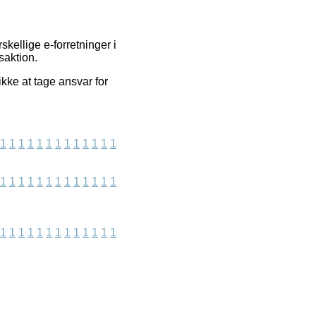
kellige e-forretninger i
saktion.
ikke at tage ansvar for
1
1
1
1
1
1
1
1
1
1
1
1
1
1
1
1
1
1
1
1
1
1
1
1
1
1
1
1
1
1
1
1
1
1
1
1
1
1
1