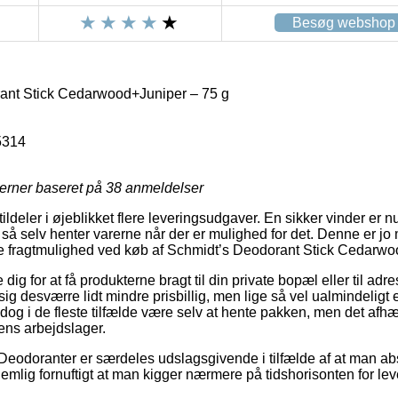
Besøg webshop
ant Stick Cedarwood+Juniper – 75 g
5314
jerner baseret på
38
anmeldelser
tildeler i øjeblikket flere leveringsudgaver. En sikker vinder er nu 
så selv henter varerne når der er mulighed for det. Denne er jo 
ste fragtmulighed ved køb af Schmidt’s Deodorant Stick Cedarwo
dig for at få produkterne bragt til din private bopæl eller til adr
ig desværre lidt mindre prisbillig, men lige så vel ualmindeligt
l dog i de fleste tilfælde være selv at hente pakken, men det afhæ
ens arbejdslager.
Deodoranter er særdeles udslagsgivende i tilfælde af at man ab
nemlig fornuftigt at man kigger nærmere på tidshorisonten for leve