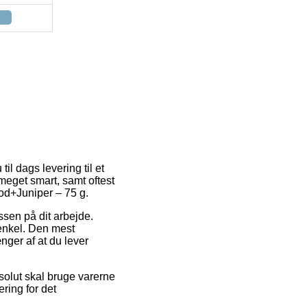
til dags levering til et
meget smart, samt oftest
od+Juniper – 75 g.
essen på dit arbejde.
 enkel. Den mest
nger af at du lever
solut skal bruge varerne
ring for det