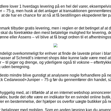
ndlere lover 1 hverdags levering på en hel del varer, eksempelv
– 75 g, men husk at det antager at transaktionen gennemføres 
 at de har en chance for at nå at få bestillingen ekspederet før
mark tilbyder gratis levering, men i reglen er det betinget af at 
kal du foretrække den mest betalelige mulighed for levering, de
ne eller Assens – vil blive at få bragt ordren til et afhentningss
deligt overkommeligt for enhver at finde de laveste priser i blan
asser af Schmidt’s internet shops ikke kunne lade være med at
– til piger og drenge, og yderligere også til voksne – eftertrykk
g uden beregning.
desto mindre blive gunstigt at analysere nogle forhandlere på ne
ck Cedarwood+Juniper – 75 g før du gennemfører din handel, så
yggelig med, at i tilfælde af at en internet webshop annoncerer 
raktiv, burde det ofte være en indikator for en svindel online but
der en bestemmelse, der hjælper os overfor uægte butikker på ne
ler betalinger med mobilen. Som en anden løsning kan du anven