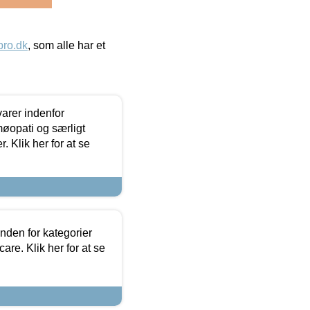
ro.dk
, som alle har et
arer indenfor
møopati og særligt
 Klik her for at se
nden for kategorier
re. Klik her for at se