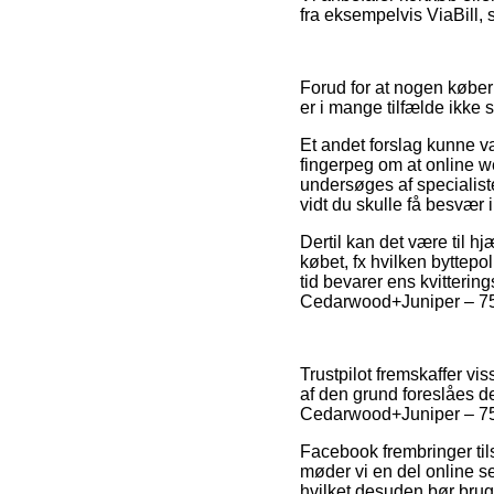
fra eksempelvis ViaBill, 
Forud for at nogen køber
er i mange tilfælde ikke 
Et andet forslag kunne v
fingerpeg om at online 
undersøges af specialiste
vidt du skulle få besvær i
Dertil kan det være til 
købet, fx hvilken byttepo
tid bevarer ens kvitterin
Cedarwood+Juniper – 75 g
Trustpilot fremskaffer vi
af den grund foreslåes de
Cedarwood+Juniper – 75 g
Facebook frembringer tils
møder vi en del online s
hvilket desuden bør bruge