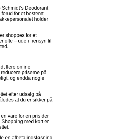
is Schmidt’s Deodorant
forud for et bestemt
 pakkepersonalet holder
der shoppes for et
r ofte – uden hensyn til
ted.
dt flere online
 reducere priserne på
eligt, og endda nogle
ttet efter udsalg på
ledes at du er sikker på
en vare for en pris der
ik. Shopping med kort er
ttet.
de en afbetalingsløsning