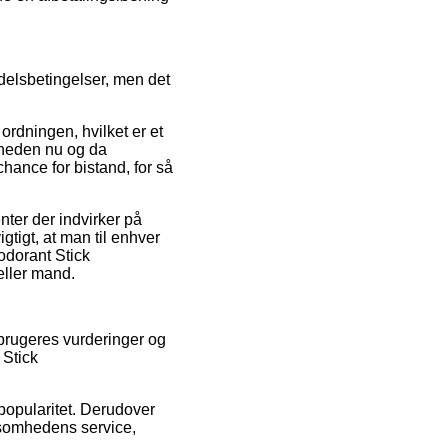
delsbetingelser, men det
rdningen, hvilket er et
mheden nu og da
hance for bistand, for så
ter der indvirker på
gtigt, at man til enhver
odorant Stick
eller mand.
e brugeres vurderinger og
 Stick
 popularitet. Derudover
rksomhedens service,