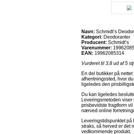
Navn:
Schmidt’s Deodor
Kategori:
Deodoranter
Producent:
Schmidt’s
Varenummer:
1996208
EAN:
19962085314
Vurderet til
3.8
ud af 5 st
En del butikker på nettet 
afhentningssted, hvor du 
ligeledes den prisbillig
Du kan ligeledes beslutte 
Leveringsmetoden viser s
prisbevidste fragtform vi
nærved online forretning
Leveringstidspunktet på 
straks, så herved er det 
vedkommende produkt.