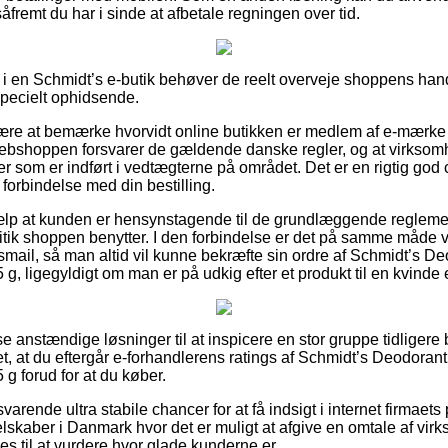
såfremt du har i sinde at afbetale regningen over tid.
 i en Schmidt’s e-butik behøver de reelt overveje shoppens han
specielt ophidsende.
ære at bemærke hvorvidt online butikken er medlem af e-mærke o
webshoppen forsvarer de gældende danske regler, og at virkso
r som er indført i vedtægterne på området. Det er en rigtig god c
 forbindelse med din bestilling.
hjælp at kunden er hensynstagende til de grundlæggende reglemen
litik shoppen benytter. I den forbindelse er det på samme måde vi
gsmail, så man altid vil kunne bekræfte sin ordre af Schmidt’s De
, ligegyldigt om man er på udkig efter et produkt til en kvinde 
sse anstændige løsninger til at inspicere en stor gruppe tidliger
t, at du eftergår e-forhandlerens ratings af Schmidt’s Deodorant
 forud for at du køber.
varende ultra stabile chancer for at få indsigt i internet firmaets
elskaber i Danmark hvor det er muligt at afgive en omtale af vi
s til at vurdere hvor glade kunderne er.