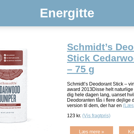
Energitte
Schmidt’s Deo
Stick Cedarw
– 75 g
Schmidt’s Deodorant Stick – vin
award 2013Disse helt naturlige
dig hele dagen lang, uanset hvi
Deodoranten fås i flere dejlige d
version til dem, der har en
(Læs
123
kr.
(Vis fragtpris)
Læs mere »
Kø