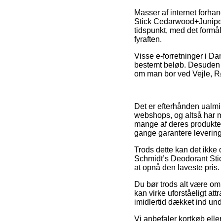
Masser af internet forha
Stick Cedarwood+Juniper 
tidspunkt, med det formål
fyraften.
Visse e-forretninger i Dan
bestemt beløb. Desuden s
om man bor ved Vejle, Røn
Det er efterhånden ualmin
webshops, og altså har m
mange af deres produkter 
gange garantere leverin
Trods dette kan det ikke 
Schmidt’s Deodorant Sti
at opnå den laveste pris.
Du bør trods alt være omh
kan virke uforståeligt att
imidlertid dækket ind un
Vi anbefaler kortkøb el