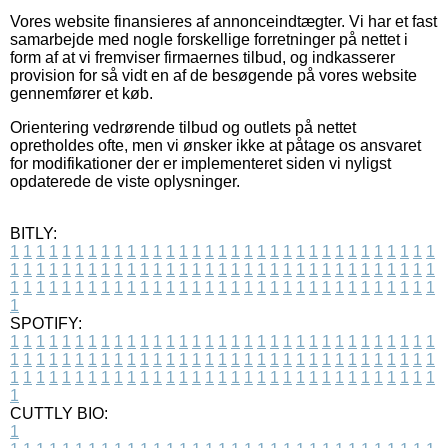
Vores website finansieres af annonceindtægter. Vi har et fast
samarbejde med nogle forskellige forretninger på nettet i
form af at vi fremviser firmaernes tilbud, og indkasserer
provision for så vidt en af de besøgende på vores website
gennemfører et køb.
Orientering vedrørende tilbud og outlets på nettet
opretholdes ofte, men vi ønsker ikke at påtage os ansvaret
for modifikationer der er implementeret siden vi nyligst
opdaterede de viste oplysninger.
BITLY:
1
1
1
1
1
1
1
1
1
1
1
1
1
1
1
1
1
1
1
1
1
1
1
1
1
1
1
1
1
1
1
1
1
1
1
1
1
1
1
1
1
1
1
1
1
1
1
1
1
1
1
1
1
1
1
1
1
1
1
1
1
1
1
1
1
1
1
1
1
1
1
1
1
1
1
1
1
1
1
1
1
1
1
1
1
1
1
1
1
1
1
1
1
1
1
1
1
1
1
1
SPOTIFY:
1
1
1
1
1
1
1
1
1
1
1
1
1
1
1
1
1
1
1
1
1
1
1
1
1
1
1
1
1
1
1
1
1
1
1
1
1
1
1
1
1
1
1
1
1
1
1
1
1
1
1
1
1
1
1
1
1
1
1
1
1
1
1
1
1
1
1
1
1
1
1
1
1
1
1
1
1
1
1
1
1
1
1
1
1
1
1
1
1
1
1
1
1
1
1
1
1
1
1
1
CUTTLY BIO:
1