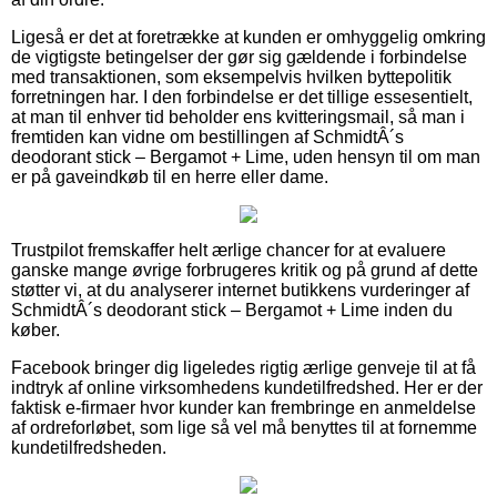
Ligeså er det at foretrække at kunden er omhyggelig omkring
de vigtigste betingelser der gør sig gældende i forbindelse
med transaktionen, som eksempelvis hvilken byttepolitik
forretningen har. I den forbindelse er det tillige essesentielt,
at man til enhver tid beholder ens kvitteringsmail, så man i
fremtiden kan vidne om bestillingen af SchmidtÂ´s
deodorant stick – Bergamot + Lime, uden hensyn til om man
er på gaveindkøb til en herre eller dame.
Trustpilot fremskaffer helt ærlige chancer for at evaluere
ganske mange øvrige forbrugeres kritik og på grund af dette
støtter vi, at du analyserer internet butikkens vurderinger af
SchmidtÂ´s deodorant stick – Bergamot + Lime inden du
køber.
Facebook bringer dig ligeledes rigtig ærlige genveje til at få
indtryk af online virksomhedens kundetilfredshed. Her er der
faktisk e-firmaer hvor kunder kan frembringe en anmeldelse
af ordreforløbet, som lige så vel må benyttes til at fornemme
kundetilfredsheden.