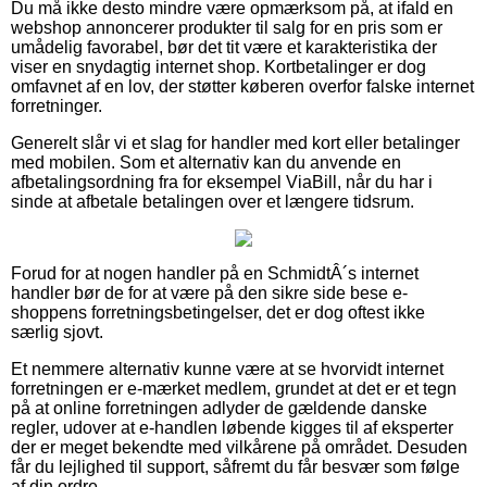
Du må ikke desto mindre være opmærksom på, at ifald en
webshop annoncerer produkter til salg for en pris som er
umådelig favorabel, bør det tit være et karakteristika der
viser en snydagtig internet shop. Kortbetalinger er dog
omfavnet af en lov, der støtter køberen overfor falske internet
forretninger.
Generelt slår vi et slag for handler med kort eller betalinger
med mobilen. Som et alternativ kan du anvende en
afbetalingsordning fra for eksempel ViaBill, når du har i
sinde at afbetale betalingen over et længere tidsrum.
Forud for at nogen handler på en SchmidtÂ´s internet
handler bør de for at være på den sikre side bese e-
shoppens forretningsbetingelser, det er dog oftest ikke
særlig sjovt.
Et nemmere alternativ kunne være at se hvorvidt internet
forretningen er e-mærket medlem, grundet at det er et tegn
på at online forretningen adlyder de gældende danske
regler, udover at e-handlen løbende kigges til af eksperter
der er meget bekendte med vilkårene på området. Desuden
får du lejlighed til support, såfremt du får besvær som følge
af din ordre.