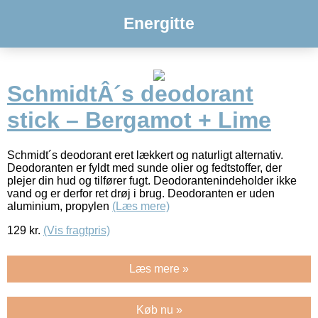
Energitte
SchmidtÂ´s deodorant
stick – Bergamot + Lime
Schmidt´s deodorant eret lækkert og naturligt alternativ.
Deodoranten er fyldt med sunde olier og fedtstoffer, der
plejer din hud og tilfører fugt. Deodorantenindeholder ikke
vand og er derfor ret drøj i brug. Deodoranten er uden
aluminium, propylen
(Læs mere)
129
kr.
(Vis fragtpris)
Læs mere »
Køb nu »