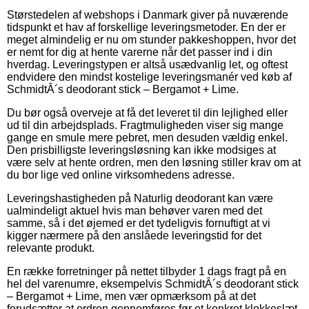
Størstedelen af webshops i Danmark giver på nuværende
tidspunkt et hav af forskellige leveringsmetoder. En der er
meget almindelig er nu om stunder pakkeshoppen, hvor det
er nemt for dig at hente varerne når det passer ind i din
hverdag. Leveringstypen er altså usædvanlig let, og oftest
endvidere den mindst kostelige leveringsmanér ved køb af
SchmidtÂ´s deodorant stick – Bergamot + Lime.
Du bør også overveje at få det leveret til din lejlighed eller
ud til din arbejdsplads. Fragtmuligheden viser sig mange
gange en smule mere pebret, men desuden vældig enkel.
Den prisbilligste leveringsløsning kan ikke modsiges at
være selv at hente ordren, men den løsning stiller krav om at
du bor lige ved online virksomhedens adresse.
Leveringshastigheden på Naturlig deodorant kan være
ualmindeligt aktuel hvis man behøver varen med det
samme, så i det øjemed er det tydeligvis fornuftigt at vi
kigger nærmere på den anslåede leveringstid for det
relevante produkt.
En række forretninger på nettet tilbyder 1 dags fragt på en
hel del varenumre, eksempelvis SchmidtÂ´s deodorant stick
– Bergamot + Lime, men vær opmærksom på at det
forudsætter at ordren gennemføres før et konkret klokkeslæt,