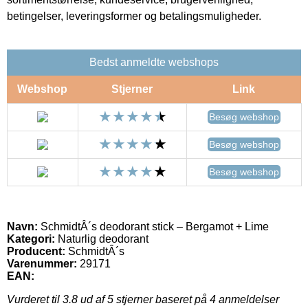
betingelser, leveringsformer og betalingsmuligheder.
Bedst anmeldte webshops
Webshop
Stjerner
Link
Besøg webshop
Besøg webshop
Besøg webshop
Navn:
SchmidtÂ´s deodorant stick – Bergamot + Lime
Kategori:
Naturlig deodorant
Producent:
SchmidtÂ´s
Varenummer:
29171
EAN:
Vurderet til
3.8
ud af 5 stjerner baseret på
4
anmeldelser