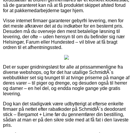
så de garanteret kan nå at få produktet skippet afsted forud
for at pakkemedarbejderne tager hjem.
Visse internet firmaer garanterer gebyrfri levering, men for
det meste afkræver det at du indkøber for en bestemt pris.
Desuden må du overveje den mest betalelige løsning til
levering, der ofte – uden hensyn til om du befinder sig nær
Helsingør, Farum eller Hundested – vil blive at få bragt
ordren til et afhentningssted.
Det er super gnidningsløst for alle at prissammenligne fra
diverse webshops, og for det har utallige SchmidtÂ´s
webbutikker set sig tvunget til at tvinge priserne på mange af
deres varer – til piger og drenge, og desuden også til herrer
og damer – en hel del, og endda nogle gange yde gratis
levering.
Dog kan det stadigvæk være udbytterigt at efterse enkelte
firmaer på nettet efter rabatkoder på SchmidtÂ´s deodorant
stick – Bergamot + Lime før du gennemfører din bestilling,
sådan at man er på den sikre side med at få fat i den laveste
pris.