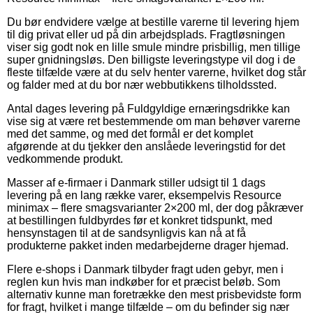
Du bør endvidere vælge at bestille varerne til levering hjem
til dig privat eller ud på din arbejdsplads. Fragtløsningen
viser sig godt nok en lille smule mindre prisbillig, men tillige
super gnidningsløs. Den billigste leveringstype vil dog i de
fleste tilfælde være at du selv henter varerne, hvilket dog står
og falder med at du bor nær webbutikkens tilholdssted.
Antal dages levering på Fuldgyldige ernæringsdrikke kan
vise sig at være ret bestemmende om man behøver varerne
med det samme, og med det formål er det komplet
afgørende at du tjekker den anslåede leveringstid for det
vedkommende produkt.
Masser af e-firmaer i Danmark stiller udsigt til 1 dags
levering på en lang række varer, eksempelvis Resource
minimax – flere smagsvarianter 2×200 ml, der dog påkræver
at bestillingen fuldbyrdes før et konkret tidspunkt, med
hensynstagen til at de sandsynligvis kan nå at få
produkterne pakket inden medarbejderne drager hjemad.
Flere e-shops i Danmark tilbyder fragt uden gebyr, men i
reglen kun hvis man indkøber for et præcist beløb. Som
alternativ kunne man foretrække den mest prisbevidste form
for fragt, hvilket i mange tilfælde – om du befinder sig nær