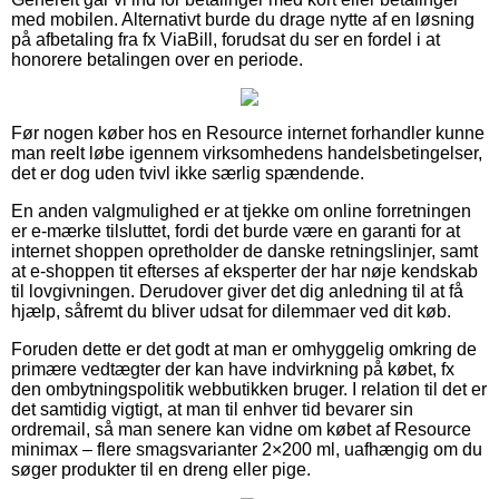
med mobilen. Alternativt burde du drage nytte af en løsning
på afbetaling fra fx ViaBill, forudsat du ser en fordel i at
honorere betalingen over en periode.
Før nogen køber hos en Resource internet forhandler kunne
man reelt løbe igennem virksomhedens handelsbetingelser,
det er dog uden tvivl ikke særlig spændende.
En anden valgmulighed er at tjekke om online forretningen
er e-mærke tilsluttet, fordi det burde være en garanti for at
internet shoppen opretholder de danske retningslinjer, samt
at e-shoppen tit efterses af eksperter der har nøje kendskab
til lovgivningen. Derudover giver det dig anledning til at få
hjælp, såfremt du bliver udsat for dilemmaer ved dit køb.
Foruden dette er det godt at man er omhyggelig omkring de
primære vedtægter der kan have indvirkning på købet, fx
den ombytningspolitik webbutikken bruger. I relation til det er
det samtidig vigtigt, at man til enhver tid bevarer sin
ordremail, så man senere kan vidne om købet af Resource
minimax – flere smagsvarianter 2×200 ml, uafhængig om du
søger produkter til en dreng eller pige.