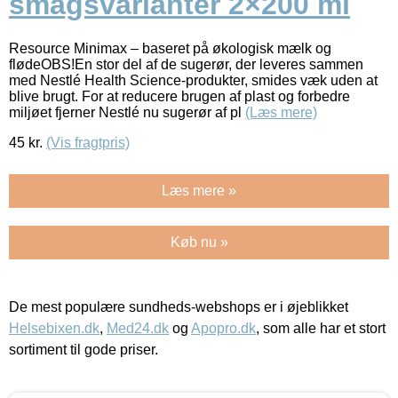
smagsvarianter 2×200 ml
Resource Minimax – baseret på økologisk mælk og
flødeOBS!En stor del af de sugerør, der leveres sammen
med Nestlé Health Science-produkter, smides væk uden at
blive brugt. For at reducere brugen af plast og forbedre
miljøet fjerner Nestlé nu sugerør af pl
(Læs mere)
45
kr.
(Vis fragtpris)
Læs mere »
Køb nu »
De mest populære sundheds-webshops er i øjeblikket
Helsebixen.dk
,
Med24.dk
og
Apopro.dk
, som alle har et stort
sortiment til gode priser.