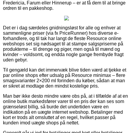
Fredericia, Farum eller Hinnerup – er at få dem til at bringe
ordren til en pakkeshop.
Det er i dag særdeles gnidningsløst for alle og enhver at
sammenligne priser (via fx PriceRunner) hos diverse e-
forhandlere, og til tak har langt de fleste Resource online
webshops set sig nødsaget til at stampe salgspriserne på
produkterne – til drenge og piger, men også til mænd og
kvinder – voldsomt, og endda nogle gange frembyde fragt
uden gebyr.
Til gengæld kan det immervæk blive tiden værd at tjekke et
par online shops efter udsalg på Resource minimax – flere
smagsvarianter 2×200 ml forinden du køber, sådan at man
er sikret at modtage den mindst kostelige pris.
Man bør ikke desto mindre være obs på, at i tilfælde af at en
online butik markedsfører varer til en pris der kan ses som
grænseløst billig, så burde det undertiden være en
indikation på en uægte internet webshop. Betalinger med
kort er trods alt omsluttet af en regel, hvilket passer på
kunden imod uægte shops på nettet.
Generelt går vi ind for betalinger med kort eller betalinger