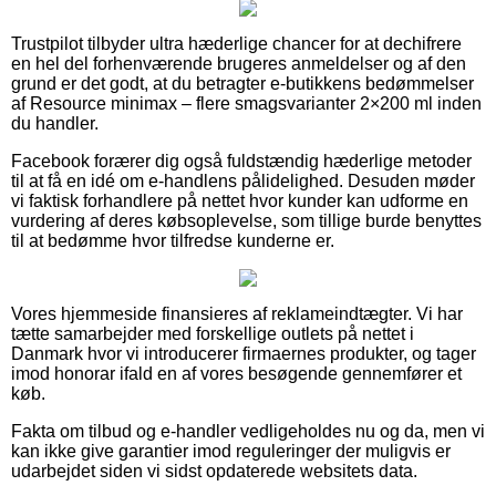
Trustpilot tilbyder ultra hæderlige chancer for at dechifrere
en hel del forhenværende brugeres anmeldelser og af den
grund er det godt, at du betragter e-butikkens bedømmelser
af Resource minimax – flere smagsvarianter 2×200 ml inden
du handler.
Facebook forærer dig også fuldstændig hæderlige metoder
til at få en idé om e-handlens pålidelighed. Desuden møder
vi faktisk forhandlere på nettet hvor kunder kan udforme en
vurdering af deres købsoplevelse, som tillige burde benyttes
til at bedømme hvor tilfredse kunderne er.
Vores hjemmeside finansieres af reklameindtægter. Vi har
tætte samarbejder med forskellige outlets på nettet i
Danmark hvor vi introducerer firmaernes produkter, og tager
imod honorar ifald en af vores besøgende gennemfører et
køb.
Fakta om tilbud og e-handler vedligeholdes nu og da, men vi
kan ikke give garantier imod reguleringer der muligvis er
udarbejdet siden vi sidst opdaterede websitets data.