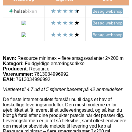
Besøg webshop
Besøg webshop
Besøg webshop
Navn:
Resource minimax – flere smagsvarianter 2×200 ml
Kategori:
Fuldgyldige ernæringsdrikke
Producent:
Resource
Varenummer:
7613034996992
EAN:
7613034996992
Vurderet til
4.7
ud af 5 stjerner baseret på
42
anmeldelser
De fleste internet outlets foreslår nu til dags et hav af
forskellige leveringsmodeller. Den mest moderne er for
øjeblikket at få leveret til et udleveringssted, og så kan du
blot gå forbi efter dine produkter præcis når det passer dig.
Leveringsformen er jo ret så fleksibel, samt oftest endvidere
den mest prisbevidste metode til levering ved køb af
Resource minimax – flere smagsvarianter 2×200 ml.