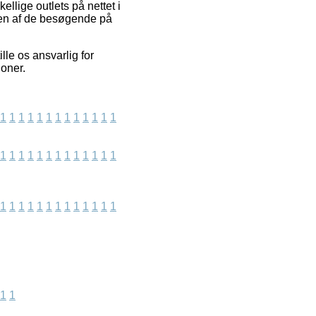
llige outlets på nettet i
t en af de besøgende på
le os ansvarlig for
ioner.
1
1
1
1
1
1
1
1
1
1
1
1
1
1
1
1
1
1
1
1
1
1
1
1
1
1
1
1
1
1
1
1
1
1
1
1
1
1
1
1
1