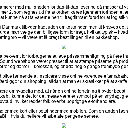
lamerer med muligheden for dag-til-dag levering på masser af v
er 2, som regnes ud fra at ordren køres igennem forinden et a
 at kunne nå at få varerne hen til fragtfirmaet forud for at logistik
 i Danmark tilbyder fragt uden omkostninger, men tit kræves det 
de man vælge den billigste form for fragt, hvilket typisk – hva
rringbro – vil være at få bragt bestillingen til en pakkeshop.
ra bekvemt for forbrugerne at lave prissammenligning på flere in
Sound webshops været presset til at at stampe priserne på produ
herrer og damer – kolossalt, og endda nogle gange frembyde geby
tid blive lønnende at inspicere visse online varehuse efter raba
rdiggør din shopping, sådan at man er skråsikker på at skaffe si
e omhyggelig med, at når en online forretning tilbyder bedst i te
tkøbt, kunne det for det meste være et symbol på en snydagtig e-b
 lovbud, hvilket redder folk overfor uoprigtige e-forhandlere.
ndler med kort eller betalinger med mobilen. Som en anden løsn
iaBill, hvis du hellere vil afbetale pengene senere.