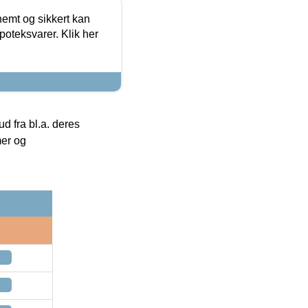
emt og sikkert kan
oteksvarer. Klik her
 fra bl.a. deres
mer og