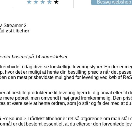
Besøg webshop
 Streamer 2
dløst tilbehør
jerner baseret på
14
anmeldelser
frembyder i dag diverse forskellige leveringstyper. En der er meg
p, hvor det er muligt at hente din bestilling præcis når det passer
uden den mest prisbevidste mulighed for levering ved køb af R
r at bestille produkterne til levering hjem til dig privat eller til 
e mere pebret, men omvendt i høj grad fremkommelig. Den prisbi
s at være selv at hente ordren, som jo står og falder med at du e
.
 ReSound > Trådløst tilbehør er ret så afgørende om man står 
ormål er det bestemt essentielt at du efterser den forventede lev