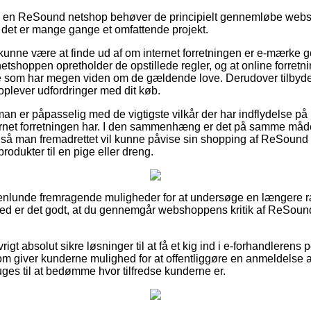
er i en ReSound netshop behøver de principielt gennemløbe we
det er mange gange et omfattende projekt.
nne være at finde ud af om internet forretningen er e-mærke g
netshoppen opretholder de opstillede regler, og at online forret
 som har megen viden om de gældende love. Derudover tilbyde
plever udfordringer med dit køb.
an er påpasselig med de vigtigste vilkår der har indflydelse på 
rnet forretningen har. I den sammenhæng er det på samme måde v
l, så man fremadrettet vil kunne påvise sin shopping af ReSound
odukter til en pige eller dreng.
genlunde fremragende muligheder for at undersøge en længere
rved er det godt, at du gennemgår webshoppens kritik af ReSou
gt absolut sikre løsninger til at få et kig ind i e-forhandlerens 
som giver kunderne mulighed for at offentliggøre en anmeldelse 
ruges til at bedømme hvor tilfredse kunderne er.