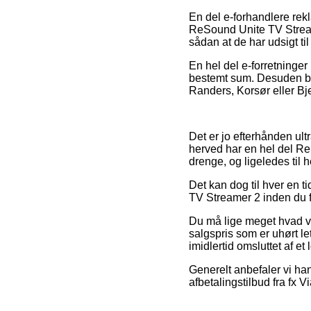
En del e-forhandlere rek
ReSound Unite TV Stream
sådan at de har udsigt til
En hel del e-forretninger
bestemt sum. Desuden bur
Randers, Korsør eller Bje
Det er jo efterhånden ult
herved har en hel del Re
drenge, og ligeledes til 
Det kan dog til hver en 
TV Streamer 2 inden du fæ
Du må lige meget hvad vær
salgspris som er uhørt le
imidlertid omsluttet af et
Generelt anbefaler vi ha
afbetalingstilbud fra fx V