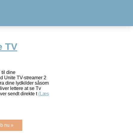
e TV
til dine
d Unite TV-streamer 2
 fra dine lydkilder såsom
iver lettere at se Tv
ver sendt direkte t
(Læs
b nu »