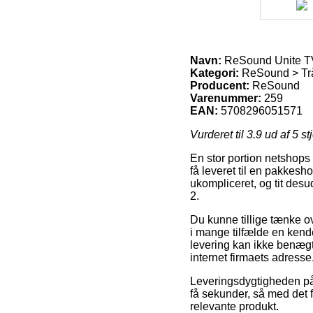
Navn:
ReSound Unite TV
Kategori:
ReSound > Trå
Producent:
ReSound
Varenummer:
259
EAN:
5708296051571
Vurderet til
3.9
ud af 5 st
En stor portion netshops 
få leveret til en pakkesho
ukompliceret, og tit des
2.
Du kunne tillige tænke ove
i mange tilfælde en kend
levering kan ikke benægte
internet firmaets adresse
Leveringsdygtigheden på
få sekunder, så med det f
relevante produkt.