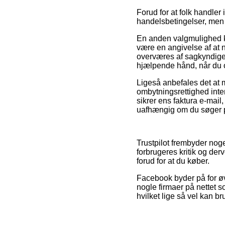
Forud for at folk handl
handelsbetingelser, men 
En anden valgmulighed ku
være en angivelse af at 
overværes af sagkyndige
hjælpende hånd, når du o
Ligeså anbefales det at m
ombytningsrettighed inte
sikrer ens faktura e-mai
uafhængig om du søger pr
Trustpilot frembyder no
forbrugeres kritik og de
forud for at du køber.
Facebook byder på for øvri
nogle firmaer på nettet 
hvilket lige så vel kan b