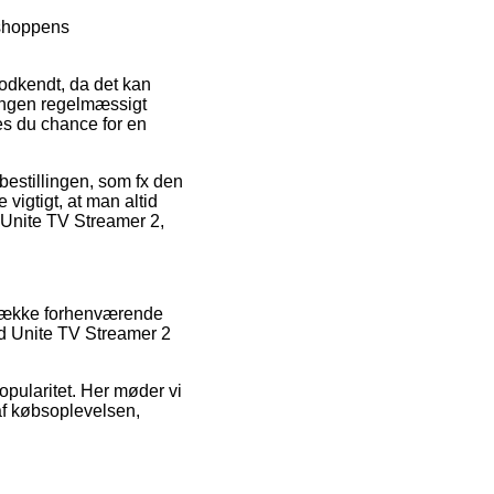
bshoppens
odkendt, da det kan
ningen regelmæssigt
s du chance for en
bestillingen, som fx den
igtigt, at man altid
 Unite TV Streamer 2,
 række forhenværende
nd Unite TV Streamer 2
popularitet. Her møder vi
af købsoplevelsen,