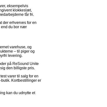
arer, eksempelvis
ngivent klokkeslæt,
medarbejderne får fri.
at der erhverves for en
d end du bor nær
ternet varehuse, og
kterne – til piger og
rfri levering.
tkoder på ReSound Unite
g den billigste pris.
st varer til salg for en
utik. Kortbestillinger er
ing kan du udnytte et