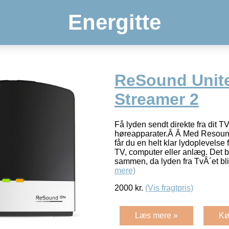
Energitte
ReSound Unit
Streamer 2
Få lyden sendt direkte fra dit TV 
høreapparater.Â Â Med Resoun
får du en helt klar lydoplevelse
TV, computer eller anlæg. Det bl
sammen, da lyden fra TvÂ´et bli
mere)
2000
kr.
(Vis fragtpris)
Læs mere »
Kø