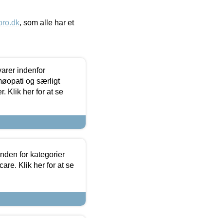
ro.dk
, som alle har et
arer indenfor
møopati og særligt
 Klik her for at se
nden for kategorier
re. Klik her for at se