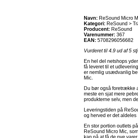
Navn:
ReSound Micro M
Kategori:
ReSound > Trå
Producent:
ReSound
Varenummer:
367
EAN:
5708296056682
Vurderet til
4.9
ud af 5 st
En hel del netshops yder
få leveret til et udlever
er nemlig usædvanlig be
Mic.
Du bør også foretrække at 
meste en sjat mere pebret
produkterne selv, men d
Leveringstiden på ReSound
og herved er det aldele
En stor portion outlets 
ReSound Micro Mic, som a
kan nå at få de nye varer h