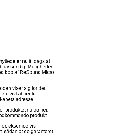
ttede er nu til dags at
det passer dig. Muligheden
ed køb af ReSound Micro
oden viser sig for det
den tvivl at hente
skabets adresse.
or produktet nu og her,
t vedkommende produkt.
arer, eksempelvis
t, sådan at de garanteret