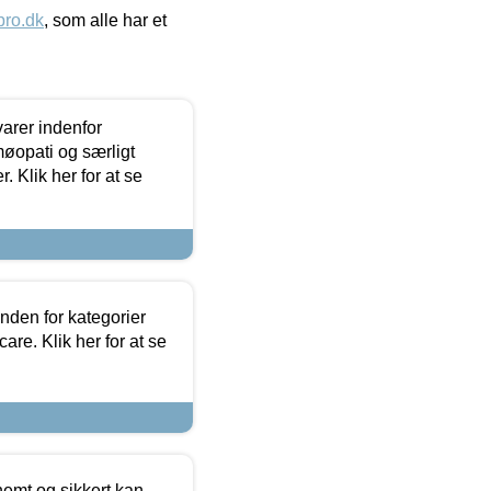
ro.dk
, som alle har et
arer indenfor
møopati og særligt
 Klik her for at se
nden for kategorier
re. Klik her for at se
emt og sikkert kan