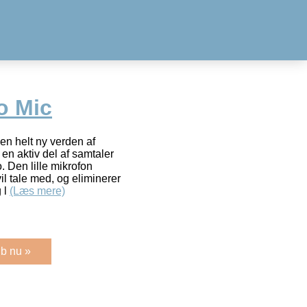
o Mic
en helt ny verden af
 en aktiv del af samtaler
. Den lille mikrofon
il tale med, og eliminerer
 l
(Læs mere)
b nu »