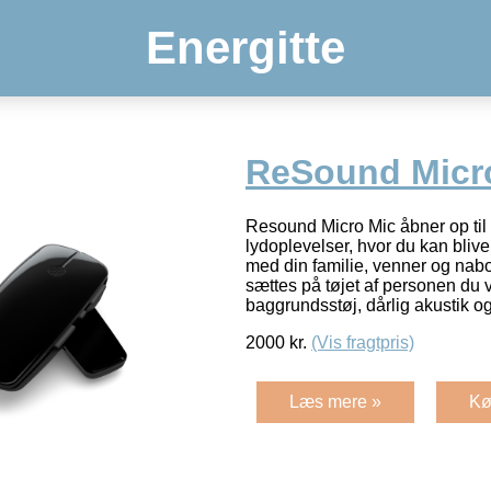
Energitte
ReSound Micr
Resound Micro Mic åbner op til 
lydoplevelser, hvor du kan blive
med din familie, venner og nabo
sættes på tøjet af personen du v
baggrundsstøj, dårlig akustik og
2000
kr.
(Vis fragtpris)
Læs mere »
Kø