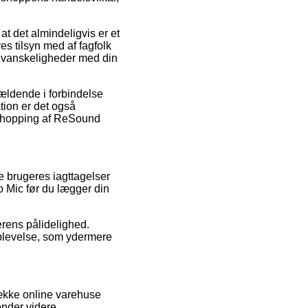
at det almindeligvis er et
res tilsyn med af fagfolk
er vanskeligheder med din
 gældende i forbindelse
tion er det også
n shopping af ReSound
nde brugeres iagttagelser
o Mic før du lægger din
lerens pålidelighed.
soplevelse, som ydermere
række online varehuse
ender videre