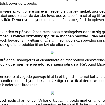
 tidskrævende arbejde.
 være at kontrollere om e-firmaet er tilsluttet e-mærket, grundet 
abet understøtter de danske love, udover at e-firmaet af og til fø
vilkår. Derudover tilbydes du chance for støtte, ifald du oplev
or at kunden er på vagt for de mest basale betingelser der gør sig
pelvis hvilken ombytningspolitik e-shoppen benytter. I den rela
væk bevarer sin kvittering, så man i fremtiden kan bevidne si
dkig efter produkter til en kvinde eller mand.
ivt strålende løsninger til at eksaminere en stor portion eksistere
at du kigger nærmere på e-forretningens ratings af ReSound Micr
mere relativt gode genveje til at få et kig ind i internet forhand
orhandlere som tilbyder folk at udfærdige en kritik af deres køb
e kundernes tilfredshed.
t ved hjælp af annoncer. Vi har et tæt samarbejde med en lang 
tikkernes tilbud, og tager kommission for så vidt de brugere vi s