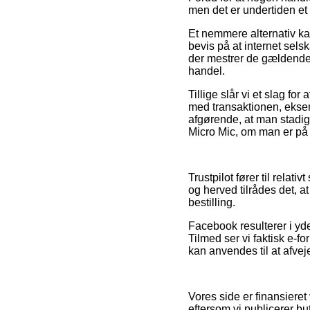
men det er undertiden et
Et nemmere alternativ kan
bevis på at internet selsk
der mestrer de gældende 
handel.
Tillige slår vi et slag f
med transaktionen, eksem
afgørende, at man stadig
Micro Mic, om man er på u
Trustpilot fører til relat
og herved tilrådes det, 
bestilling.
Facebook resulterer i yder
Tilmed ser vi faktisk e-f
kan anvendes til at afvej
Vores side er finansiere
eftersom vi publicerer bu