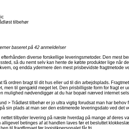
ic
dløst tilbehør
jerner baseret på
42
anmeldelser
 efterhånden diverse forskellige leveringsmetoder. Den mest beny
ingssted, så du nemt selv kan hente de købte produkter lige når 
kvem, og endda ydermere den mest prisbevidste fragtmetode v
få ordren bragt til dit hus eller ud til din arbejdsplads. Fragtmet
, men til gengæld meget let. Den prisbilligste form for fragt er u
en mulighed nødvendiggør at du har bopæl nærved internet sel
 > Trådløst tilbehør er jo ultra vigtig forudsat man har behov f
s på sin plads at man ser den estimerede leveringsdato ved de
på nettet tilbyder levering på næste hverdag på mange af deres v
lligevel betinges af at handlen laves før et besluttet klokkeslæ
en til fragtfirmaet før logistikpersonalet får fri.