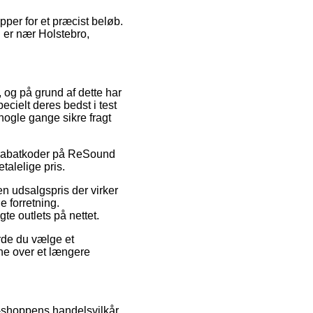
per for et præcist beløb.
u er nær Holstebro,
r, og på grund af dette har
cielt deres bedst i test
nogle gange sikre fragt
ter rabatkoder på ReSound
talelige pris.
 en udsalgspris der virker
 forretning.
te outlets på nettet.
rde du vælge et
rne over et længere
-shoppens handelsvilkår,