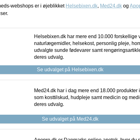
eds-webshops er i øjeblikket
Helsebixen.dk
,
Med24.dk
og
Apop
iser.
Helsebixen.dk har mere end 10.000 forskellige v
naturlægemidler, helsekost, personlig pleje, ho
udvalgte sunde fødevarer samt rengøringsartikler.
deres udvalg.
Se udvalget på Helsebixen.dk
Med24.dk har i dag mere end 18.000 produkter i
som kosttilskud, hudpleje samt medicin og medica
deres udvalg.
Se udvalget på Med24.dk
Apopro.dk er Danmarks online apotek, hvor du n