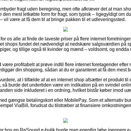
embyder fragt uden beregning, men ofte afkræver det at man shop
 den mest letkøbte form for fragt, som typisk – ligegyldigt om d
 vil være at få dem til at bringe pakken til et udleveringssted.
 for os alle at finde de laveste priser på flere internet forretninge
et shops fundet det nødvendigt at nedskære salgsværdien på spe
 piger, og tillige også til kvinder og mænd – voldsomt, og endda 
id være profitabelt at prøve indtil flere internet foretagender ef
diggør din shopping, sådan at du er garanteret at få den mest be
dere, at i tilfælde af at en internet shop afsætter et produkt til
 så burde det undertiden være en indikation på en svindel online
anden side inkluderet i en ordning, hvilket bistår køber imod uæg
 med gængse betalingskort eller MobilePay. Som et alternativ bu
empel ViaBill, forudsat du tilstræber at finansiere omkostninge
ler hos en ReSound e-butik burde man egentlig løbe igennem e