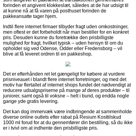
forinden et angivent klokkeslæt, således at de har udsigt til
at kunne nå at få varen på posthuset forinden de
pakkeansatte tager hjem.
Indtil flere internet firmaer tilbyder fragt uden omkostninger,
men oftest er det forbeholdt når man bestiller for en konkret
pris. Desuden kunne du foretrække den prisbilligste
mulighed for fragt, hvilket typisk – uden hensyn til om du
opholder sig ved Odense, Odder eller Fredensborg – vil
blive at få leveret ordren til en pakkeshop.
Det er efterhånden ret let gængeligt for købere at vurdere
prisniveauet i blandt flere internet forretninger, og med det
motiv har flertallet af internet shops fundet det nødvendigt at
reducere udsalgspriserne på mange af deres produkter – til
juniorer, samt også til voksne – helt i bund, og endda nogle
gange yde gratis levering.
Det kan dog immervæk være indbringende at sammenholde
diverse online outlets efter rabat på Resium Kosttilskud
1000 ml forud for at du gennemfører din bestilling, så du ikke
er i tvivl om at indhente den prisbilligste pris.