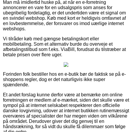
Man må imidlertid huske på, at når en e-forretning
annoncerer en vare for en udsalgspris som anses for
ubegribelig fordelagtig, er det undertiden være et signal om
en svindel webshop. Køb med kort er heldigvis omfavnet af
en lovbestemmelse, der forsvarer os imod uærlige internet
webshops.
Vi tilråder køb med gængse betalingskort eller
mobilbetaling. Som et alternativ burde du overveje et
afbetalingstilbud som f.eks. ViaBill, forudsat du tilstræber at
betale prisen over flere uger.
Forinden folk bestiller hos en e-butik bør de faktisk se på e-
shoppens regler, dog er det naturligvis ikke super
spændende.
Et andet forslag kunne derfor være at bemærke om online
forretningen er medlem af e-mærket, siden det skulle være et
sympol på at internet selskabet respekterer den officielle
danske lovgivning, udover at internet butikken rutinemæssigt
overværes af specialister der har megen viden om vilkårene
på området. Derudover giver det dig genvej til en
håndsrækning, for så vidt du skulle få dilemmaer som følge
af din ordre.