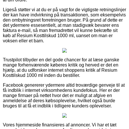
Ligeså støtter vi at du er på vagt for de vigtigste retningslinjer
der kan have indvirkning på transaktionen, som eksempelvis
den ombytningsret forretningen bruger. På grund af dette er
det ydermere essesentielt, at man stadigvæk bevarer ens
faktura e-mail, så man fremadrettet vil kunne bekræfte sit
køb af Resium Kosttilskud 1000 ml, uanset om man er
voksen eller et barn.
Trustpilot tilbyder en del gode chancer for at læse ganske
mange forhenværende køberes kritik og herved er det en
hjælp, at du udforsker internet shoppens kritik af Resium
Kosttilskud 1000 ml inden du bestiller.
Facebook genererer ydermere altid troværdige genveje til at
få indblik i internet virksomhedens kundefokus. Her er der
mange firmaer på nettet hvor det er muligt at afgive en
anmeldelse af deres købsoplevelse, hvilket også burde
bruges til at få et indblik i tidligere kunders oplevelser.
Vores hjemmeside finansieres af annoncer. Vi har et tæt