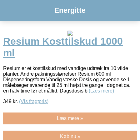
Energitte
Resium Kosttilskud 1000
ml
Resium er et kosttilskud med vandige udtræk fra 10 vilde
planter. Andre pakningsstørrelser Resium 600 ml
Dispenseringsform Vandig væske Dosis og anvendelse 1
målebæger svarende til 25 ml højst tre gange i døgnet ca.
en halv time før et måltid. Dagsdosis b
(Læs mere)
349
kr.
(Vis fragtpris)
Læs mere »
Køb nu »