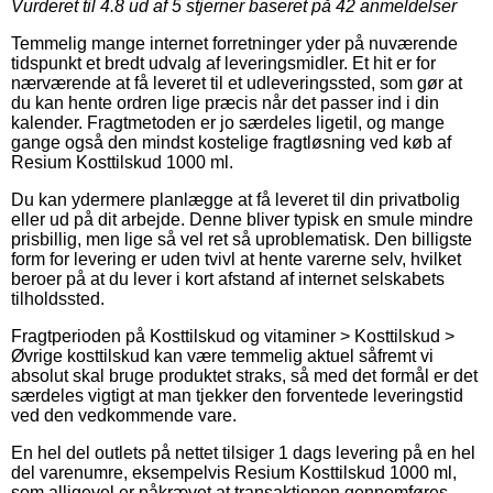
Vurderet til
4.8
ud af 5 stjerner baseret på
42
anmeldelser
Temmelig mange internet forretninger yder på nuværende
tidspunkt et bredt udvalg af leveringsmidler. Et hit er for
nærværende at få leveret til et udleveringssted, som gør at
du kan hente ordren lige præcis når det passer ind i din
kalender. Fragtmetoden er jo særdeles ligetil, og mange
gange også den mindst kostelige fragtløsning ved køb af
Resium Kosttilskud 1000 ml.
Du kan ydermere planlægge at få leveret til din privatbolig
eller ud på dit arbejde. Denne bliver typisk en smule mindre
prisbillig, men lige så vel ret så uproblematisk. Den billigste
form for levering er uden tvivl at hente varerne selv, hvilket
beroer på at du lever i kort afstand af internet selskabets
tilholdssted.
Fragtperioden på Kosttilskud og vitaminer > Kosttilskud >
Øvrige kosttilskud kan være temmelig aktuel såfremt vi
absolut skal bruge produktet straks, så med det formål er det
særdeles vigtigt at man tjekker den forventede leveringstid
ved den vedkommende vare.
En hel del outlets på nettet tilsiger 1 dags levering på en hel
del varenumre, eksempelvis Resium Kosttilskud 1000 ml,
som alligevel er påkrævet at transaktionen gennemføres