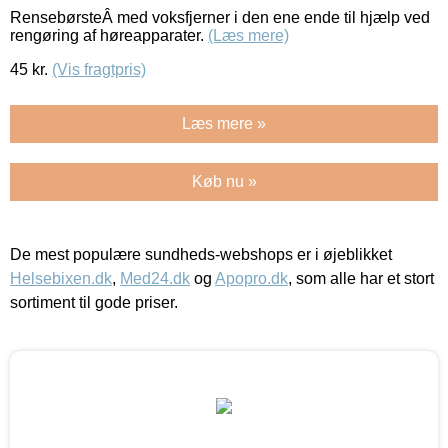
RensebørsteÂ med voksfjerner i den ene ende til hjælp ved
rengøring af høreapparater.
(Læs mere)
45
kr.
(Vis fragtpris)
Læs mere »
Køb nu »
De mest populære sundheds-webshops er i øjeblikket
Helsebixen.dk
,
Med24.dk
og
Apopro.dk
, som alle har et stort
sortiment til gode priser.