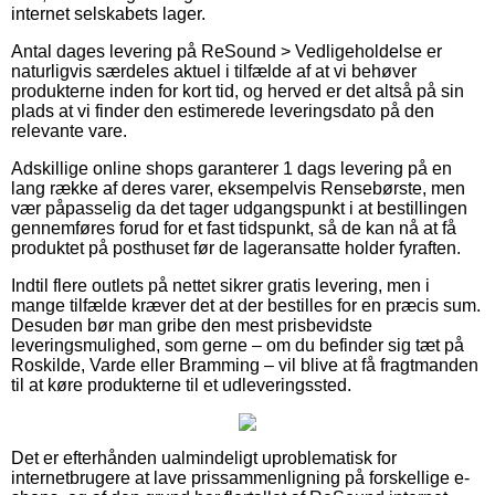
internet selskabets lager.
Antal dages levering på ReSound > Vedligeholdelse er
naturligvis særdeles aktuel i tilfælde af at vi behøver
produkterne inden for kort tid, og herved er det altså på sin
plads at vi finder den estimerede leveringsdato på den
relevante vare.
Adskillige online shops garanterer 1 dags levering på en
lang række af deres varer, eksempelvis Rensebørste, men
vær påpasselig da det tager udgangspunkt i at bestillingen
gennemføres forud for et fast tidspunkt, så de kan nå at få
produktet på posthuset før de lageransatte holder fyraften.
Indtil flere outlets på nettet sikrer gratis levering, men i
mange tilfælde kræver det at der bestilles for en præcis sum.
Desuden bør man gribe den mest prisbevidste
leveringsmulighed, som gerne – om du befinder sig tæt på
Roskilde, Varde eller Bramming – vil blive at få fragtmanden
til at køre produkterne til et udleveringssted.
Det er efterhånden ualmindeligt uproblematisk for
internetbrugere at lave prissammenligning på forskellige e-