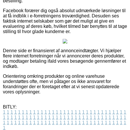
bestilling.
Facebook forærer dig også absolut udmærkede løsninger til
at få indblik i e-forretningens troværdighed. Desuden ses
faktisk internet selskaber som gør det muligt at give en
evaluering af deres køb, hvilket tilmed bør benyttes til at tage
stilling til hvor glade kunderne er.
Denne side er finansieret af annonceindtægter. Vi hjælper
flere internet forretninger når vi annoncerer deres produkter,
og modtager betaling ifald vores besøgende gennemfører et
indkøb.
Orientering omkring produkter og online varehuse
understøttes ofte, men vi påtager os ikke ansvaret for
forandringer der er foretaget efter at vi senest opdaterede
vores oplysninger.
BITLY:
1
1
1
1
1
1
1
1
1
1
1
1
1
1
1
1
1
1
1
1
1
1
1
1
1
1
1
1
1
1
1
1
1
1
1
1
1
1
1
1
1
1
1
1
1
1
1
1
1
1
1
1
1
1
1
1
1
1
1
1
1
1
1
1
1
1
1
1
1
1
1
1
1
1
1
1
1
1
1
1
1
1
1
1
1
1
1
1
1
1
1
1
1
1
1
1
1
1
1
1