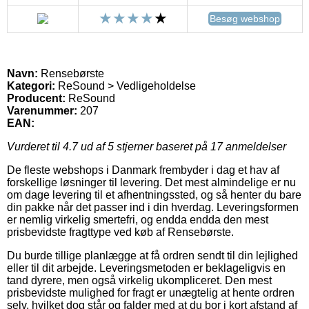
Besøg webshop
Navn:
Rensebørste
Kategori:
ReSound > Vedligeholdelse
Producent:
ReSound
Varenummer:
207
EAN:
Vurderet til
4.7
ud af 5 stjerner baseret på
17
anmeldelser
De fleste webshops i Danmark frembyder i dag et hav af
forskellige løsninger til levering. Det mest almindelige er nu
om dage levering til et afhentningssted, og så henter du bare
din pakke når det passer ind i din hverdag. Leveringsformen
er nemlig virkelig smertefri, og endda endda den mest
prisbevidste fragttype ved køb af Rensebørste.
Du burde tillige planlægge at få ordren sendt til din lejlighed
eller til dit arbejde. Leveringsmetoden er beklageligvis en
tand dyrere, men også virkelig ukompliceret. Den mest
prisbevidste mulighed for fragt er unægtelig at hente ordren
selv, hvilket dog står og falder med at du bor i kort afstand af