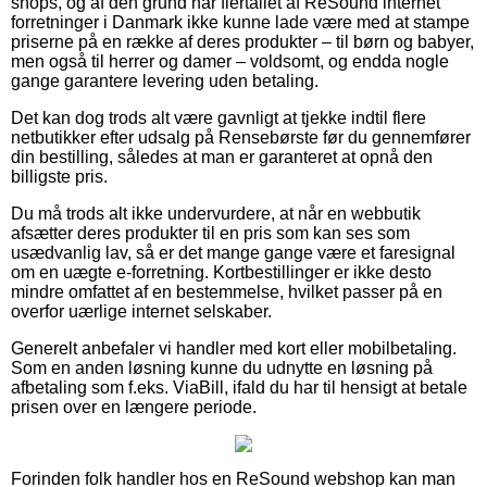
shops, og af den grund har flertallet af ReSound internet
forretninger i Danmark ikke kunne lade være med at stampe
priserne på en række af deres produkter – til børn og babyer,
men også til herrer og damer – voldsomt, og endda nogle
gange garantere levering uden betaling.
Det kan dog trods alt være gavnligt at tjekke indtil flere
netbutikker efter udsalg på Rensebørste før du gennemfører
din bestilling, således at man er garanteret at opnå den
billigste pris.
Du må trods alt ikke undervurdere, at når en webbutik
afsætter deres produkter til en pris som kan ses som
usædvanlig lav, så er det mange gange være et faresignal
om en uægte e-forretning. Kortbestillinger er ikke desto
mindre omfattet af en bestemmelse, hvilket passer på en
overfor uærlige internet selskaber.
Generelt anbefaler vi handler med kort eller mobilbetaling.
Som en anden løsning kunne du udnytte en løsning på
afbetaling som f.eks. ViaBill, ifald du har til hensigt at betale
prisen over en længere periode.
Forinden folk handler hos en ReSound webshop kan man