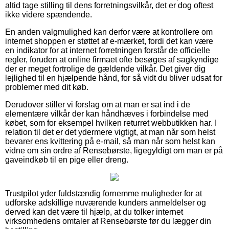
altid tage stilling til dens forretningsvilkår, det er dog oftest
ikke videre spændende.
En anden valgmulighed kan derfor være at kontrollere om
internet shoppen er støttet af e-mærket, fordi det kan være
en indikator for at internet forretningen forstår de officielle
regler, foruden at online firmaet ofte besøges af sagkyndige
der er meget fortrolige de gældende vilkår. Det giver dig
lejlighed til en hjælpende hånd, for så vidt du bliver udsat for
problemer med dit køb.
Derudover stiller vi forslag om at man er sat ind i de
elementære vilkår der kan håndhæves i forbindelse med
købet, som for eksempel hvilken returret webbutikken har. I
relation til det er det ydermere vigtigt, at man når som helst
bevarer ens kvittering på e-mail, så man når som helst kan
vidne om sin ordre af Rensebørste, ligegyldigt om man er på
gaveindkøb til en pige eller dreng.
Trustpilot yder fuldstændig fornemme muligheder for at
udforske adskillige nuværende kunders anmeldelser og
derved kan det være til hjælp, at du tolker internet
virksomhedens omtaler af Rensebørste før du lægger din