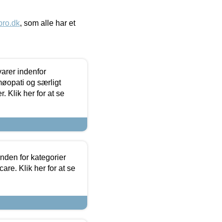
ro.dk
, som alle har et
arer indenfor
møopati og særligt
 Klik her for at se
nden for kategorier
re. Klik her for at se