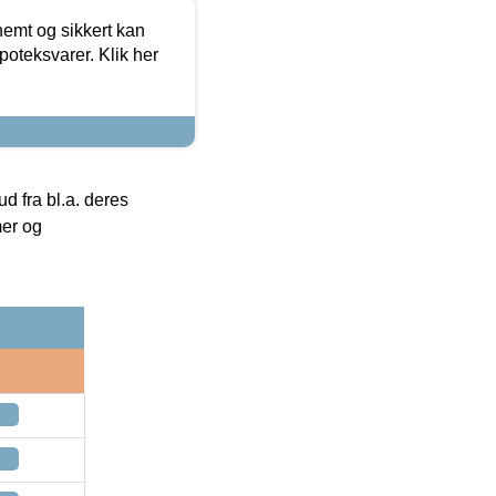
emt og sikkert kan
oteksvarer. Klik her
 fra bl.a. deres
mer og