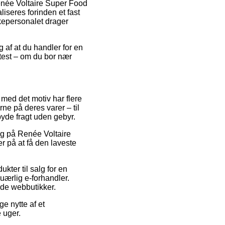
Renée Voltaire Super Food
iseres forinden et fast
kkepersonalet drager
 af at du handler for en
test – om du bor nær
g med det motiv har flere
ne på deres varer – til
byde fragt uden gebyr.
lg på Renée Voltaire
 på at få den laveste
kter til salg for en
uærlig e-forhandler.
ende webbutikker.
ge nytte af et
e uger.