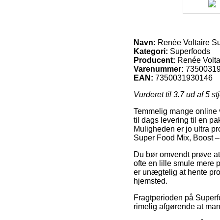
Navn:
Renée Voltaire Su
Kategori:
Superfoods
Producent:
Renée Volta
Varenummer:
7350031
EAN:
7350031930146
Vurderet til
3.7
ud af 5 st
Temmelig mange online v
til dags levering til en p
Muligheden er jo ultra pr
Super Food Mix, Boost –
Du bør omvendt prøve at f
ofte en lille smule mere
er unægtelig at hente pr
hjemsted.
Fragtperioden på Superfoo
rimelig afgørende at man