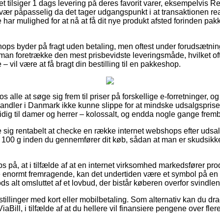
et tilsiger 1 dags levering på deres favorit varer, eksempelvis 
vær påpasselig da det tager udgangspunkt i at transaktionen real
 har mulighed for at nå at få dit nye produkt afsted forinden pa
hops byder på fragt uden betaling, men oftest under forudsætning
man foretrække den mest prisbevidste leveringsmåde, hvilket of
– vil være at få bragt din bestilling til en pakkeshop.
 os alle at søge sig frem til priser på forskellige e-forretninger, o
handler i Danmark ikke kunne slippe for at mindske udsalgspriser
idig til damer og herrer – kolossalt, og endda nogle gange frem
se sig rentabelt at checke en række internet webshops efter udsa
100 g inden du gennemfører dit køb, sådan at man er skudsikker
 på, at i tilfælde af at en internet virksomhed markedsfører produ
e enormt fremragende, kan det undertiden være et symbol på en 
ods alt omsluttet af et lovbud, der bistår køberen overfor svindl
stillinger med kort eller mobilbetaling. Som alternativ kan du dra
iaBill, i tilfælde af at du hellere vil finansiere pengene over fler