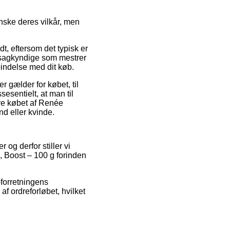
nske deres vilkår, men
, eftersom det typisk er
af sagkyndige som mestrer
bindelse med dit køb.
 gælder for købet, til
esentielt, at man til
re købet af Renée
nd eller kvinde.
 og derfor stiller vi
, Boost – 100 g forinden
forretningens
f ordreforløbet, hvilket