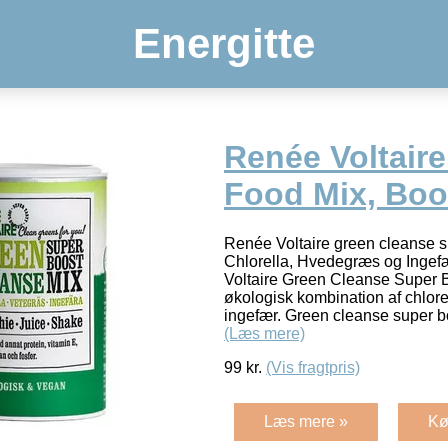
Energitte
Renée Voltair
Food Mix, Boo
Renée Voltaire green cleanse s
Chlorella, Hvedegræs og Inge
Voltaire Green Cleanse Super B
økologisk kombination af chlor
ingefær. Green cleanse super b
(Læs mere)
99
kr.
(Vis fragtpris)
Læs mere »
Kø