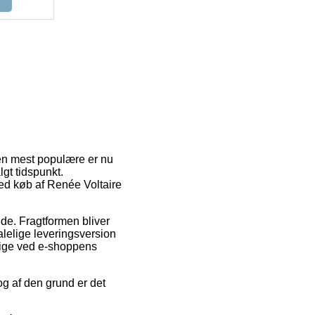
en mest populære er nu
lgt tidspunkt.
ved køb af Renée Voltaire
jde. Fragtformen bliver
lelige leveringsversion
 lige ved e-shoppens
og af den grund er det