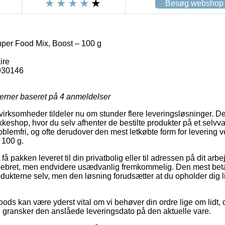
Besøg webshop
per Food Mix, Boost – 100 g
ire
930146
jerner baseret på
4
anmeldelser
irksomheder tildeler nu om stunder flere leveringsløsninger. D
akkeshop, hvor du selv afhenter de bestilte produkter på et selvva
oblemfri, og ofte derudover den mest letkøbte form for levering 
 100 g.
å pakken leveret til din privatbolig eller til adressen på dit arbe
 pebret, men endvidere usædvanlig fremkommelig. Den mest beta
odukterne selv, men den løsning forudsætter at du opholder dig
ds kan være yderst vital om vi behøver din ordre lige om lidt, 
 gransker den anslåede leveringsdato på den aktuelle vare.