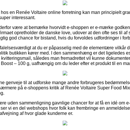
 hos en Renée Voltaire online forretning kan man principielt gra
 super interessant.
erfor være at bemærke hvorvidt e-shoppen er e-mærke godkendt
 firmaet opretholder de danske love, udover at den ofte ses til 
igtig god chance for bistand, hvis du forvoldes udfordringer i for
falelsesværdigt at du er påpasselig med de elementære vilkår der
litik butikken kører med. I den sammenhæng er det ligeledes ess
 kvitteringsmail, således man fremadrettet vil kunne dokumente
Boost – 100 g, uafhængig om du leder efter et produkt til en ma
e fine genveje til at udforske mange andre forbrugeres bedømmelser
 nærmere på e-shoppens kritik af Renée Voltaire Super Food Mix
ng.
re uden sammenligning gavnlige chancer for at få en idé om e-
t ser vi en del webshops hvor folk kan frembringe en anmeldelse a
il afvejning af hvor glade kunderne er.