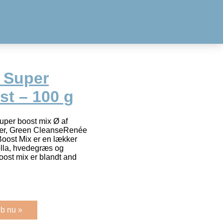
e Super
st – 100 g
uper boost mix Ø af
fær, Green CleanseRenée
oost Mix er en lækker
ella, hvedegræs og
oost mix er blandt and
b nu »