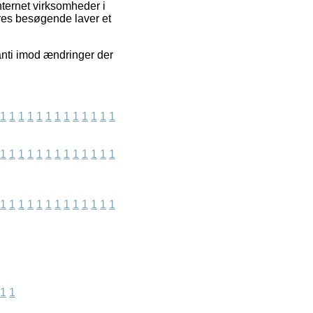
nternet virksomheder i
vores besøgende laver et
anti imod ændringer der
1
1
1
1
1
1
1
1
1
1
1
1
1
1
1
1
1
1
1
1
1
1
1
1
1
1
1
1
1
1
1
1
1
1
1
1
1
1
1
1
1