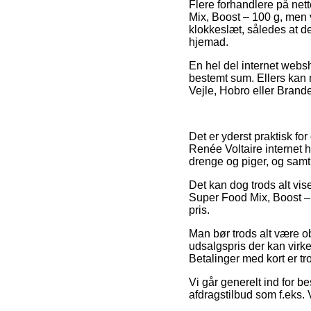
Flere forhandlere på nett
Mix, Boost – 100 g, men 
klokkeslæt, således at de
hjemad.
En hel del internet webs
bestemt sum. Ellers kan 
Vejle, Hobro eller Brande 
Det er yderst praktisk for
Renée Voltaire internet 
drenge og piger, og samt
Det kan dog trods alt vi
Super Food Mix, Boost – 
pris.
Man bør trods alt være obs
udsalgspris der kan virk
Betalinger med kort er tr
Vi går generelt ind for be
afdragstilbud som f.eks. V