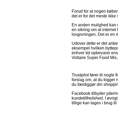
Forud for at nogen køber
det er for det meste ikke
En anden mulighed kan d
en sikring om at internet
lovgivningen. Det er en r
Udover dette er det anbe
eksempel hvilken byttepo
enhver tid opbevarer ens
Voltaire Super Food Mix, 
Trustpilot fører til nogl
forslag om, at du kigger
du færdiggør din shoppi
Facebook tilbyder yderme
kundetilfredshed. I øvrig
tillige kan tages i brug t