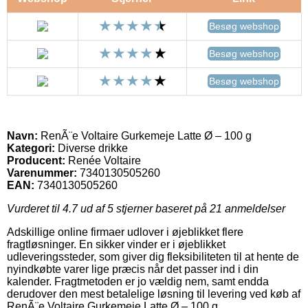
Besøg webshop
Besøg webshop
Besøg webshop
Navn:
RenÃ¨e Voltaire Gurkemeje Latte Ø – 100 g
Kategori:
Diverse drikke
Producent:
Renée Voltaire
Varenummer:
7340130505260
EAN:
7340130505260
Vurderet til
4.7
ud af 5 stjerner baseret på
21
anmeldelser
Adskillige online firmaer udlover i øjeblikket flere
fragtløsninger. En sikker vinder er i øjeblikket
udleveringssteder, som giver dig fleksibiliteten til at hente de
nyindkøbte varer lige præcis når det passer ind i din
kalender. Fragtmetoden er jo vældig nem, samt endda
derudover den mest betalelige løsning til levering ved køb af
RenÃ¨e Voltaire Gurkemeje Latte Ø – 100 g.