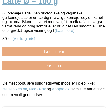
Latte Ø – 100 g
Gurkemeje Latte. Den økologiske og veganske
gurkemejelatte er en færdig mix af gurkemeje, ceylon kanel
og lucuma. Bland pulveret med valgfrit mælk (af alle slags)
varmt vand og brug som te eller brug det i en smoothie, juice
eller grød.Brugsanvisning og f
(Læs mere)
89
kr.
(Vis fragtpris)
Læs mere »
Køb nu »
De mest populære sundheds-webshops er i øjeblikket
Helsebixen.dk
,
Med24.dk
og
Apopro.dk
, som alle har et stort
sortiment til gode priser.