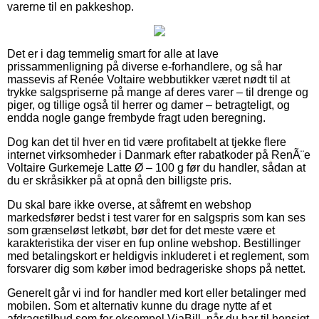
varerne til en pakkeshop.
Det er i dag temmelig smart for alle at lave
prissammenligning på diverse e-forhandlere, og så har
massevis af Renée Voltaire webbutikker været nødt til at
trykke salgspriserne på mange af deres varer – til drenge og
piger, og tillige også til herrer og damer – betragteligt, og
endda nogle gange frembyde fragt uden beregning.
Dog kan det til hver en tid være profitabelt at tjekke flere
internet virksomheder i Danmark efter rabatkoder på RenÃ¨e
Voltaire Gurkemeje Latte Ø – 100 g før du handler, sådan at
du er skråsikker på at opnå den billigste pris.
Du skal bare ikke overse, at såfremt en webshop
markedsfører bedst i test varer for en salgspris som kan ses
som grænseløst letkøbt, bør det for det meste være et
karakteristika der viser en fup online webshop. Bestillinger
med betalingskort er heldigvis inkluderet i et reglement, som
forsvarer dig som køber imod bedrageriske shops på nettet.
Generelt går vi ind for handler med kort eller betalinger med
mobilen. Som et alternativ kunne du drage nytte af et
afdragstilbud som for eksempel ViaBill, når du har til hensigt