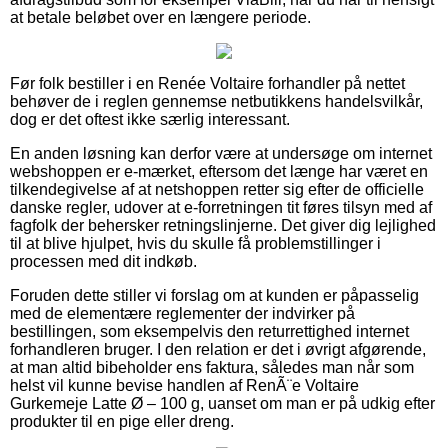
at betale beløbet over en længere periode.
Før folk bestiller i en Renée Voltaire forhandler på nettet
behøver de i reglen gennemse netbutikkens handelsvilkår,
dog er det oftest ikke særlig interessant.
En anden løsning kan derfor være at undersøge om internet
webshoppen er e-mærket, eftersom det længe har været en
tilkendegivelse af at netshoppen retter sig efter de officielle
danske regler, udover at e-forretningen tit føres tilsyn med af
fagfolk der behersker retningslinjerne. Det giver dig lejlighed
til at blive hjulpet, hvis du skulle få problemstillinger i
processen med dit indkøb.
Foruden dette stiller vi forslag om at kunden er påpasselig
med de elementære reglementer der indvirker på
bestillingen, som eksempelvis den returrettighed internet
forhandleren bruger. I den relation er det i øvrigt afgørende,
at man altid bibeholder ens faktura, således man når som
helst vil kunne bevise handlen af RenÃ¨e Voltaire
Gurkemeje Latte Ø – 100 g, uanset om man er på udkig efter
produkter til en pige eller dreng.