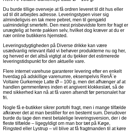
Du burde tillige overveje at få ordren leveret til dit hus eller
ud til dit arbejdes adresse. Leveringstypen viser sig
almindeligvis en tak mere pebret, men til gengæld
ualmindeligt smertefri. Den mest prisbevidste form for fragt er
unægtelig at hente pakken selv, hvilket dog kræver at du er
nær online butikkens hjemsted.
Leveringsdygtigheden på Diverse drikke kan være
usædvanlig relevant ifald vi behøver produkterne nu og her,
og herved er det altså vigtigt at du tjekker det estimerede
leveringstidspunkt for den aktuelle vare.
Flere internet varehuse garanterer levering efter en enkelt
hverdag på adskillige varenumre, eksempelvis RenÃ¨e
Voltaire Gurkemeje Latte Ø – 100 g, men det afhænger af at
handlen gemmenføres inden et angivent klokkeslæt, så de
med sikkerhed kan nå at få varen afsendt før personalet har
fri.
Nogle få e-butikker sikrer portofri fragt, men i mange tilfælde
afkræver det at man bestiller for en bestemt sum. Derudover
burde du tage den mest betalelige leveringsversion, der i de
fleste tilfælde – ligegyldigt om man bor tæt på Køge,
Ringsted eller Lystrup – vil blive at få fragtmanden til at køre