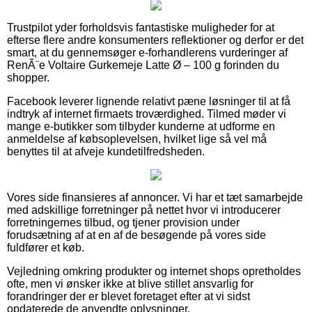
Trustpilot yder forholdsvis fantastiske muligheder for at
efterse flere andre konsumenters reflektioner og derfor er det
smart, at du gennemsøger e-forhandlerens vurderinger af
RenÃ¨e Voltaire Gurkemeje Latte Ø – 100 g forinden du
shopper.
Facebook leverer lignende relativt pæne løsninger til at få
indtryk af internet firmaets troværdighed. Tilmed møder vi
mange e-butikker som tilbyder kunderne at udforme en
anmeldelse af købsoplevelsen, hvilket lige så vel må
benyttes til at afveje kundetilfredsheden.
Vores side finansieres af annoncer. Vi har et tæt samarbejde
med adskillige forretninger på nettet hvor vi introducerer
forretningernes tilbud, og tjener provision under
forudsætning af at en af de besøgende på vores side
fuldfører et køb.
Vejledning omkring produkter og internet shops opretholdes
ofte, men vi ønsker ikke at blive stillet ansvarlig for
forandringer der er blevet foretaget efter at vi sidst
opdaterede de anvendte oplysninger.