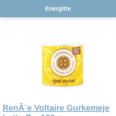
Energitte
RenÃ¨e Voltaire Gurkemeje