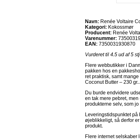
Navn:
Renée Voltaire Co
Kategori:
Kokossmør
Producent:
Renée Volta
Varenummer:
7350031
EAN:
7350031930870
Vurderet til
4.5
ud af 5 st
Flere webbutikker i Danm
pakken hos en pakkeshop,
ret praktisk, samt mange
Coconut Butter – 230 gr..
Du burde endvidere udse d
en tak mere pebret, men 
produkterne selv, som jo 
Leveringstidspunktet på 
øjeblikkeligt, så derfor
produkt.
Flere internet selskabe