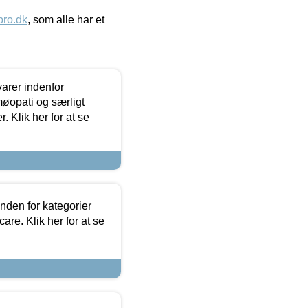
ro.dk
, som alle har et
arer indenfor
møopati og særligt
 Klik her for at se
nden for kategorier
re. Klik her for at se