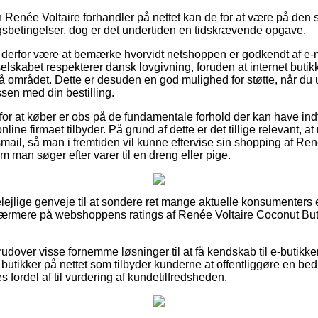
n Renée Voltaire forhandler på nettet kan de for at være på den 
sbetingelser, dog er det undertiden en tidskrævende opgave.
derfor være at bemærke hvorvidt netshoppen er godkendt af e-m
 selskabet respekterer dansk lovgivning, foruden at internet butik
 på området. Dette er desuden en god mulighed for støtte, når du 
ssen med din bestilling.
g for at køber er obs på de fundamentale forhold der kan have ind
online firmaet tilbyder. På grund af dette er det tillige relevant, 
smail, så man i fremtiden vil kunne eftervise sin shopping af Re
om man søger efter varer til en dreng eller pige.
belejlige genveje til at sondere ret mange aktuelle konsumenters
 nærmere på webshoppens ratings af Renée Voltaire Coconut Butter
dover visse fornemme løsninger til at få kendskab til e-butikken
utikker på nettet som tilbyder kunderne at offentliggøre en b
s fordel af til vurdering af kundetilfredsheden.