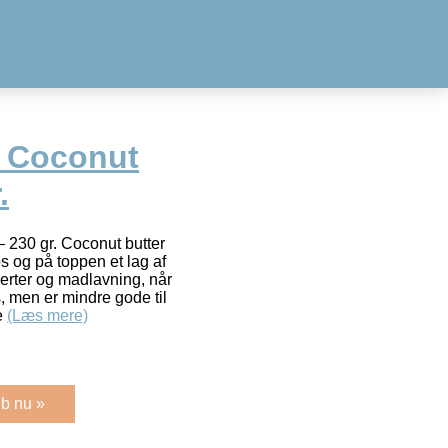
e Coconut
.
 230 gr. Coconut butter
s og på toppen et lag af
serter og madlavning, når
, men er mindre gode til
e
(Læs mere)
b nu »