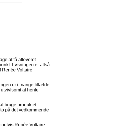
ge at få afleveret
punkt. Løsningen er altså
f Renée Voltaire
ingen er i mange tilfælde
utvivlsomt at hente
al bruge produktet
gsdato på det vedkommende
mpelvis Renée Voltaire