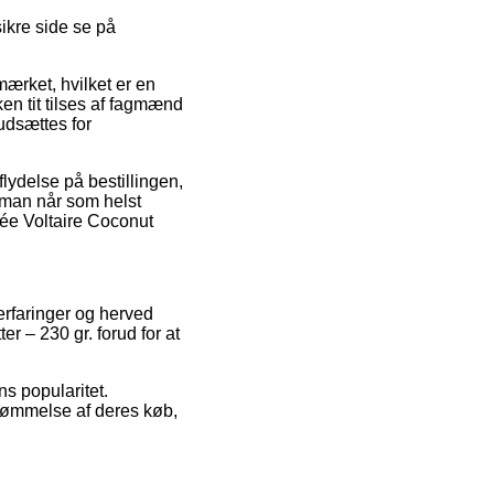
sikre side se på
ærket, hvilket er en
ken tit tilses af fagmænd
udsættes for
flydelse på bestillingen,
at man når som helst
née Voltaire Coconut
 erfaringer og herved
 – 230 gr. forud for at
s popularitet.
edømmelse af deres køb,