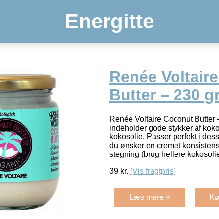
Energitte
Renée Voltair
Butter – 230 gr
Renée Voltaire Coconut Butter –
indeholder gode stykker af koko
kokosolie. Passer perfekt i des
du ønsker en cremet konsistens
stegning (brug hellere kokosoli
39
kr.
(Vis fragtpris)
Læs mere »
Kø