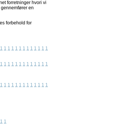
t forretninger hvori vi
e gennemfører en
es forbehold for
1
1
1
1
1
1
1
1
1
1
1
1
1
1
1
1
1
1
1
1
1
1
1
1
1
1
1
1
1
1
1
1
1
1
1
1
1
1
1
1
1