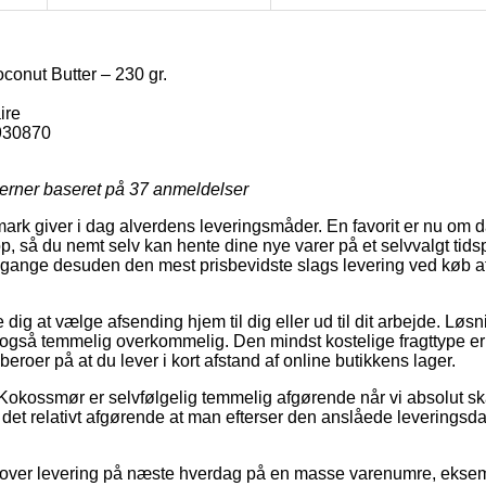
conut Butter – 230 gr.
ire
930870
jerner baseret på
37
anmeldelser
ark giver i dag alverdens leveringsmåder. En favorit er nu om da
 så du nemt selv kan hente dine nye varer på et selvvalgt tids
 gange desuden den mest prisbevidste slags levering ved køb a
ig at vælge afsending hjem til dig eller ud til dit arbejde. Løsn
også temmelig overkommelig. Den mindst kostelige fragttype er 
beroer på at du lever i kort afstand af online butikkens lager.
Kokossmør er selvfølgelig temmelig afgørende når vi absolut sk
 er det relativt afgørende at man efterser den anslåede leverin
r lover levering på næste hverdag på en masse varenumre, ekse