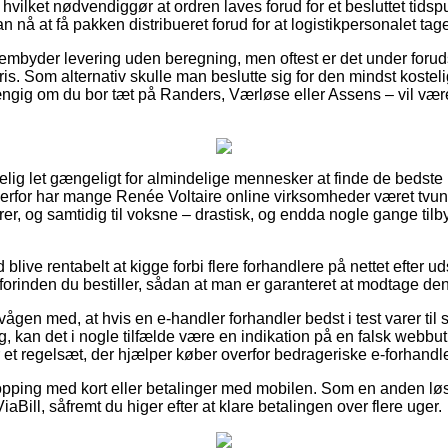
 hvilket nødvendiggør at ordren laves forud for et besluttet tid
n nå at få pakken distribueret forud for at logistikpersonalet tag
embyder levering uden beregning, men oftest er det under foru
is. Som alternativ skulle man beslutte sig for den mindst kostel
ængig om du bor tæt på Randers, Værløse eller Assens – vil være a
ig let gængeligt for almindelige mennesker at finde de bedste pr
 derfor har mange Renée Voltaire online virksomheder været tvun
orer, og samtidig til voksne – drastisk, og endda nogle gange til
d blive rentabelt at kigge forbi flere forhandlere på nettet efter 
forinden du bestiller, sådan at man er garanteret at modtage den 
ågen med, at hvis en e-handler forhandler bedst i test varer til 
ig, kan det i nogle tilfælde være en indikation på en falsk webbut
et regelsæt, der hjælper køber overfor bedrageriske e-forhandl
opping med kort eller betalinger med mobilen. Som en anden lø
aBill, såfremt du higer efter at klare betalingen over flere uger.