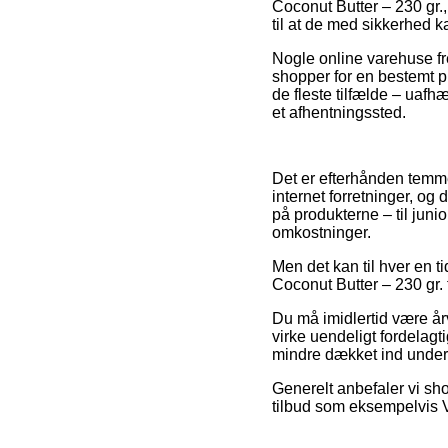
Coconut Butter – 230 gr.,
til at de med sikkerhed ka
Nogle online varehuse fr
shopper for en bestemt pr
de fleste tilfælde – uafh
et afhentningssted.
Det er efterhånden temmel
internet forretninger, og
på produkterne – til juni
omkostninger.
Men det kan til hver en ti
Coconut Butter – 230 gr. 
Du må imidlertid være årv
virke uendeligt fordelagt
mindre dækket ind under 
Generelt anbefaler vi sh
tilbud som eksempelvis Vi