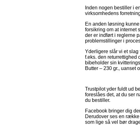
Inden nogen bestiller i e
virksomhedens forretning
En anden løsning kunne 
forsikring om at internet
der er indført i reglerne
problemstillinger i proce
Yderligere slår vi et sla
f.eks. den returrettighed 
bibeholder sin kvittering
Butter – 230 gr., uanset 
Trustpilot yder fuldt ud 
foreslåes det, at du ser
du bestiller.
Facebook bringer dig deru
Derudover ses en række b
som lige så vel bør drage