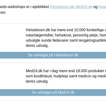
eds-webshops er i øjeblikket
Helsebixen.dk
,
Med24.dk
og
Apop
iser.
Helsebixen.dk har mere end 10.000 forskellige v
naturlægemidler, helsekost, personlig pleje, ho
udvalgte sunde fødevarer samt rengøringsartikler.
deres udvalg.
Se udvalget på Helsebixen.dk
Med24.dk har i dag mere end 18.000 produkter i
som kosttilskud, hudpleje samt medicin og medica
deres udvalg.
Se udvalget på Med24.dk