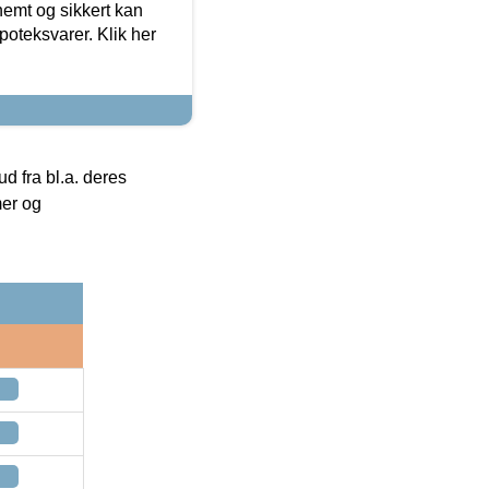
emt og sikkert kan
oteksvarer. Klik her
 fra bl.a. deres
mer og