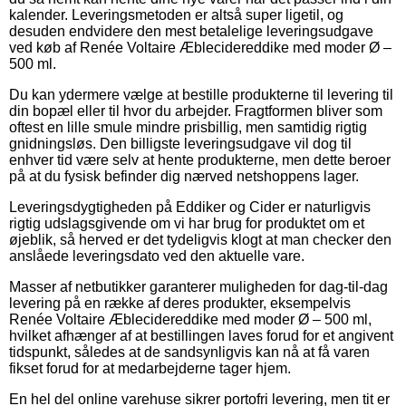
kalender. Leveringsmetoden er altså super ligetil, og
desuden endvidere den mest betalelige leveringsudgave
ved køb af Renée Voltaire Æblecidereddike med moder Ø –
500 ml.
Du kan ydermere vælge at bestille produkterne til levering til
din bopæl eller til hvor du arbejder. Fragtformen bliver som
oftest en lille smule mindre prisbillig, men samtidig rigtig
gnidningsløs. Den billigste leveringsudgave vil dog til
enhver tid være selv at hente produkterne, men dette beroer
på at du fysisk befinder dig nærved netshoppens lager.
Leveringsdygtigheden på Eddiker og Cider er naturligvis
rigtig udslagsgivende om vi har brug for produktet om et
øjeblik, så herved er det tydeligvis klogt at man checker den
anslåede leveringsdato ved den aktuelle vare.
Masser af netbutikker garanterer muligheden for dag-til-dag
levering på en række af deres produkter, eksempelvis
Renée Voltaire Æblecidereddike med moder Ø – 500 ml,
hvilket afhænger af at bestillingen laves forud for et angivent
tidspunkt, således at de sandsynligvis kan nå at få varen
fikset forud for at medarbejderne tager hjem.
En hel del online varehuse sikrer portofri levering, men tit er