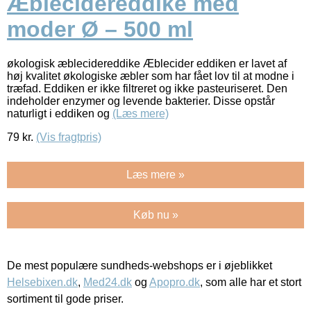
Æblecidereddike med
moder Ø – 500 ml
økologisk æblecidereddike Æblecider eddiken er lavet af
høj kvalitet økologiske æbler som har fået lov til at modne i
træfad. Eddiken er ikke filtreret og ikke pasteuriseret. Den
indeholder enzymer og levende bakterier. Disse opstår
naturligt i eddiken og
(Læs mere)
79
kr.
(Vis fragtpris)
Læs mere »
Køb nu »
De mest populære sundheds-webshops er i øjeblikket
Helsebixen.dk
,
Med24.dk
og
Apopro.dk
, som alle har et stort
sortiment til gode priser.