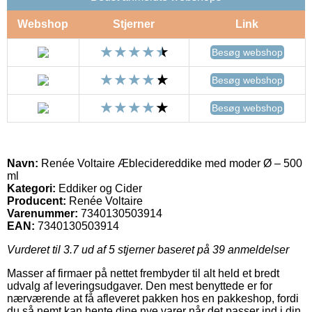
Webshop
Stjerner
Link
Besøg webshop
Besøg webshop
Besøg webshop
Navn:
Renée Voltaire Æblecidereddike med moder Ø – 500
ml
Kategori:
Eddiker og Cider
Producent:
Renée Voltaire
Varenummer:
7340130503914
EAN:
7340130503914
Vurderet til
3.7
ud af 5 stjerner baseret på
39
anmeldelser
Masser af firmaer på nettet frembyder til alt held et bredt
udvalg af leveringsudgaver. Den mest benyttede er for
nærværende at få afleveret pakken hos en pakkeshop, fordi
du så nemt kan hente dine nye varer når det passer ind i din