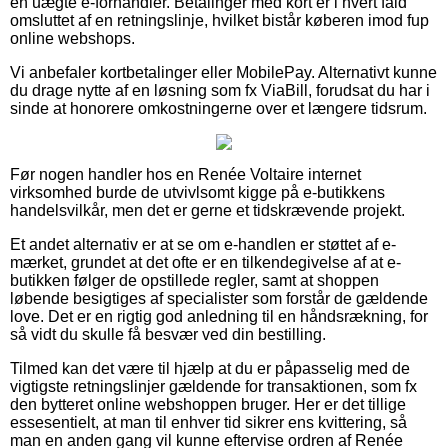
en uægte e-forhandler. Betalinger med kort er i hvert fald
omsluttet af en retningslinje, hvilket bistår køberen imod fup
online webshops.
Vi anbefaler kortbetalinger eller MobilePay. Alternativt kunne
du drage nytte af en løsning som fx ViaBill, forudsat du har i
sinde at honorere omkostningerne over et længere tidsrum.
Før nogen handler hos en Renée Voltaire internet
virksomhed burde de utvivlsomt kigge på e-butikkens
handelsvilkår, men det er gerne et tidskrævende projekt.
Et andet alternativ er at se om e-handlen er støttet af e-
mærket, grundet at det ofte er en tilkendegivelse af at e-
butikken følger de opstillede regler, samt at shoppen
løbende besigtiges af specialister som forstår de gældende
love. Det er en rigtig god anledning til en håndsrækning, for
så vidt du skulle få besvær ved din bestilling.
Tilmed kan det være til hjælp at du er påpasselig med de
vigtigste retningslinjer gældende for transaktionen, som fx
den bytteret online webshoppen bruger. Her er det tillige
essesentielt, at man til enhver tid sikrer ens kvittering, så
man en anden gang vil kunne eftervise ordren af Renée