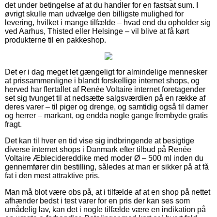
det under betingelse af at du handler for en fastsat sum. I
øvrigt skulle man udvælge den billigste mulighed for
levering, hvilket i mange tilfælde – hvad end du opholder sig
ved Aarhus, Thisted eller Helsinge – vil blive at få kørt
produkterne til en pakkeshop.
Det er i dag meget let gængeligt for almindelige mennesker
at prissammenligne i blandt forskellige internet shops, og
herved har flertallet af Renée Voltaire internet foretagender
set sig tvunget til at nedsætte salgsværdien på en række af
deres varer – til piger og drenge, og samtidig også til damer
og herrer – markant, og endda nogle gange frembyde gratis
fragt.
Det kan til hver en tid vise sig indbringende at besigtige
diverse internet shops i Danmark efter tilbud på Renée
Voltaire Æblecidereddike med moder Ø – 500 ml inden du
gennemfører din bestilling, således at man er sikker på at få
fat i den mest attraktive pris.
Man må blot være obs på, at i tilfælde af at en shop på nettet
afhænder bedst i test varer for en pris der kan ses som
umådelig lav, kan det i nogle tilfælde være en indikation på