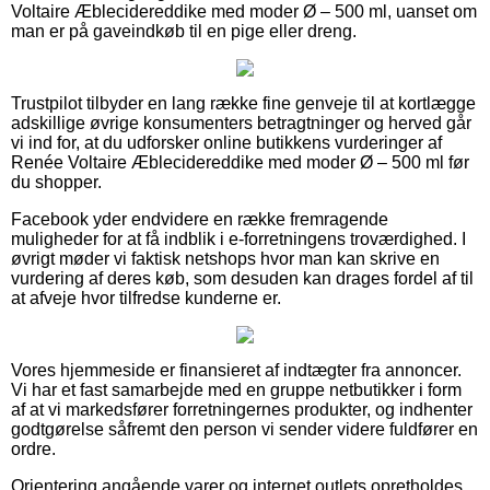
Voltaire Æblecidereddike med moder Ø – 500 ml, uanset om
man er på gaveindkøb til en pige eller dreng.
Trustpilot tilbyder en lang række fine genveje til at kortlægge
adskillige øvrige konsumenters betragtninger og herved går
vi ind for, at du udforsker online butikkens vurderinger af
Renée Voltaire Æblecidereddike med moder Ø – 500 ml før
du shopper.
Facebook yder endvidere en række fremragende
muligheder for at få indblik i e-forretningens troværdighed. I
øvrigt møder vi faktisk netshops hvor man kan skrive en
vurdering af deres køb, som desuden kan drages fordel af til
at afveje hvor tilfredse kunderne er.
Vores hjemmeside er finansieret af indtægter fra annoncer.
Vi har et fast samarbejde med en gruppe netbutikker i form
af at vi markedsfører forretningernes produkter, og indhenter
godtgørelse såfremt den person vi sender videre fuldfører en
ordre.
Orientering angående varer og internet outlets opretholdes