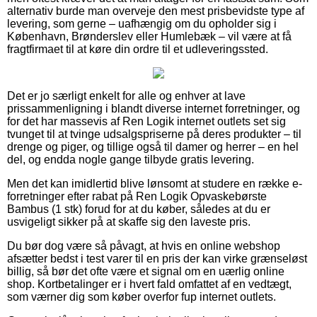
alternativ burde man overveje den mest prisbevidste type af
levering, som gerne – uafhængig om du opholder sig i
København, Brønderslev eller Humlebæk – vil være at få
fragtfirmaet til at køre din ordre til et udleveringssted.
Det er jo særligt enkelt for alle og enhver at lave
prissammenligning i blandt diverse internet forretninger, og
for det har massevis af Ren Logik internet outlets set sig
tvunget til at tvinge udsalgspriserne på deres produkter – til
drenge og piger, og tillige også til damer og herrer – en hel
del, og endda nogle gange tilbyde gratis levering.
Men det kan imidlertid blive lønsomt at studere en række e-
forretninger efter rabat på Ren Logik Opvaskebørste
Bambus (1 stk) forud for at du køber, således at du er
usvigeligt sikker på at skaffe sig den laveste pris.
Du bør dog være så påvagt, at hvis en online webshop
afsætter bedst i test varer til en pris der kan virke grænseløst
billig, så bør det ofte være et signal om en uærlig online
shop. Kortbetalinger er i hvert fald omfattet af en vedtægt,
som værner dig som køber overfor fup internet outlets.