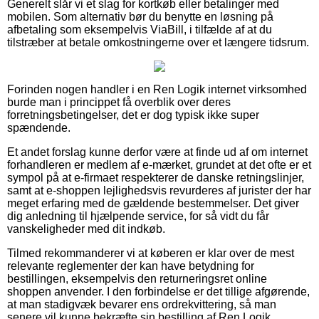
Generelt slår vi et slag for kortkøb eller betalinger med
mobilen. Som alternativ bør du benytte en løsning på
afbetaling som eksempelvis ViaBill, i tilfælde af at du
tilstræber at betale omkostningerne over et længere tidsrum.
Forinden nogen handler i en Ren Logik internet virksomhed
burde man i princippet få overblik over deres
forretningsbetingelser, det er dog typisk ikke super
spændende.
Et andet forslag kunne derfor være at finde ud af om internet
forhandleren er medlem af e-mærket, grundet at det ofte er et
sympol på at e-firmaet respekterer de danske retningslinjer,
samt at e-shoppen lejlighedsvis revurderes af jurister der har
meget erfaring med de gældende bestemmelser. Det giver
dig anledning til hjælpende service, for så vidt du får
vanskeligheder med dit indkøb.
Tilmed rekommanderer vi at køberen er klar over de mest
relevante reglementer der kan have betydning for
bestillingen, eksempelvis den returneringsret online
shoppen anvender. I den forbindelse er det tillige afgørende,
at man stadigvæk bevarer ens ordrekvittering, så man
senere vil kunne bekræfte sin bestilling af Ren Logik