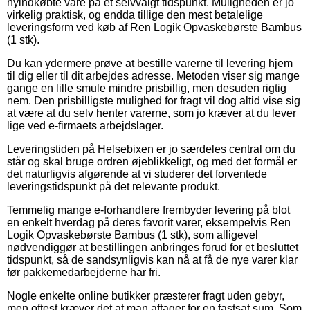
nyindkøbte vare på et selvvalgt tidspunkt. Muligheden er jo
virkelig praktisk, og endda tillige den mest betalelige
leveringsform ved køb af Ren Logik Opvaskebørste Bambus
(1 stk).
Du kan ydermere prøve at bestille varerne til levering hjem
til dig eller til dit arbejdes adresse. Metoden viser sig mange
gange en lille smule mindre prisbillig, men desuden rigtig
nem. Den prisbilligste mulighed for fragt vil dog altid vise sig
at være at du selv henter varerne, som jo kræver at du lever
lige ved e-firmaets arbejdslager.
Leveringstiden på Helsebixen er jo særdeles central om du
står og skal bruge ordren øjeblikkeligt, og med det formål er
det naturligvis afgørende at vi studerer det forventede
leveringstidspunkt på det relevante produkt.
Temmelig mange e-forhandlere frembyder levering på blot
en enkelt hverdag på deres favorit varer, eksempelvis Ren
Logik Opvaskebørste Bambus (1 stk), som alligevel
nødvendiggør at bestillingen anbringes forud for et besluttet
tidspunkt, så de sandsynligvis kan nå at få de nye varer klar
før pakkemedarbejderne har fri.
Nogle enkelte online butikker præsterer fragt uden gebyr,
men oftest kræver det at man aftager for en fastsat sum. Som