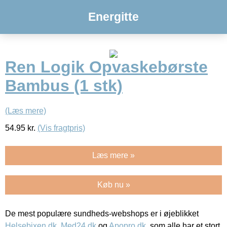
Energitte
Ren Logik Opvaskebørste
Bambus (1 stk)
(Læs mere)
54.95
kr.
(Vis fragtpris)
Læs mere »
Køb nu »
De mest populære sundheds-webshops er i øjeblikket
Helsebixen.dk
,
Med24.dk
og
Apopro.dk
, som alle har et stort