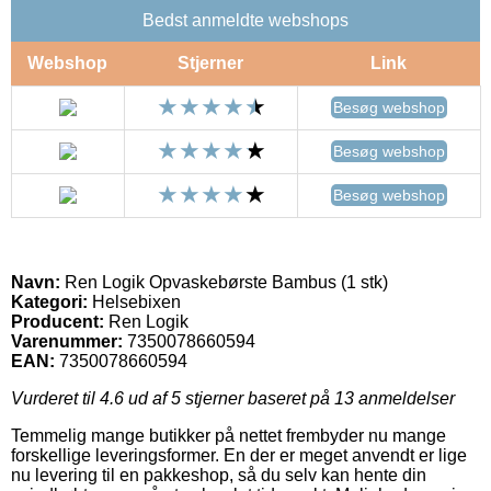
Bedst anmeldte webshops
Webshop
Stjerner
Link
Besøg webshop
Besøg webshop
Besøg webshop
Navn:
Ren Logik Opvaskebørste Bambus (1 stk)
Kategori:
Helsebixen
Producent:
Ren Logik
Varenummer:
7350078660594
EAN:
7350078660594
Vurderet til
4.6
ud af 5 stjerner baseret på
13
anmeldelser
Temmelig mange butikker på nettet frembyder nu mange
forskellige leveringsformer. En der er meget anvendt er lige
nu levering til en pakkeshop, så du selv kan hente din