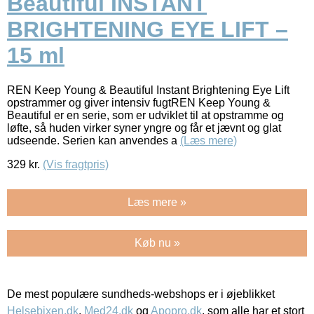
Beautiful INSTANT
BRIGHTENING EYE LIFT –
15 ml
REN Keep Young & Beautiful Instant Brightening Eye Lift
opstrammer og giver intensiv fugtREN Keep Young &
Beautiful er en serie, som er udviklet til at opstramme og
løfte, så huden virker syner yngre og får et jævnt og glat
udseende. Serien kan anvendes a
(Læs mere)
329
kr.
(Vis fragtpris)
Læs mere »
Køb nu »
De mest populære sundheds-webshops er i øjeblikket
Helsebixen.dk
,
Med24.dk
og
Apopro.dk
, som alle har et stort