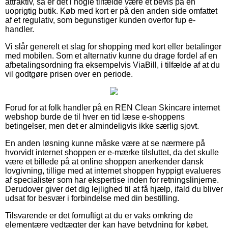
attraktiv, så er det i nogle tilfælde være et bevis på en
uoprigtig butik. Køb med kort er på den anden side omfattet
af et regulativ, som begunstiger kunden overfor fup e-
handler.
Vi slår generelt et slag for shopping med kort eller betalinger
med mobilen. Som et alternativ kunne du drage fordel af en
afbetalingsordning fra eksempelvis ViaBill, i tilfælde af at du
vil godtgøre prisen over en periode.
Forud for at folk handler på en REN Clean Skincare internet
webshop burde de til hver en tid læse e-shoppens
betingelser, men det er almindeligvis ikke særlig sjovt.
En anden løsning kunne måske være at se nærmere på
hvorvidt internet shoppen er e-mærke tilsluttet, da det skulle
være et billede på at online shoppen anerkender dansk
lovgivning, tillige med at internet shoppen hyppigt evalueres
af specialister som har ekspertise inden for retningslinjerne.
Derudover giver det dig lejlighed til at få hjælp, ifald du bliver
udsat for besvær i forbindelse med din bestilling.
Tilsvarende er det fornuftigt at du er vaks omkring de
elementære vedtægter der kan have betydning for købet,