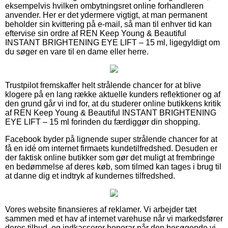
eksempelvis hvilken ombytningsret online forhandleren
anvender. Her er det ydermere vigtigt, at man permanent
beholder sin kvittering på e-mail, så man til enhver tid kan
eftervise sin ordre af REN Keep Young & Beautiful
INSTANT BRIGHTENING EYE LIFT – 15 ml, ligegyldigt om
du søger en vare til en dame eller herre.
Trustpilot fremskaffer helt strålende chancer for at blive
klogere på en lang række aktuelle kunders reflektioner og af
den grund går vi ind for, at du studerer online butikkens kritik
af REN Keep Young & Beautiful INSTANT BRIGHTENING
EYE LIFT – 15 ml forinden du færdiggør din shopping.
Facebook byder på lignende super strålende chancer for at
få en idé om internet firmaets kundetilfredshed. Desuden er
der faktisk online butikker som gør det muligt at frembringe
en bedømmelse af deres køb, som tilmed kan tages i brug til
at danne dig et indtryk af kundernes tilfredshed.
Vores website finansieres af reklamer. Vi arbejder tæt
sammen med et hav af internet varehuse når vi markedsfører
deres tilbud, og indkasserer honorar når den besøgende vi