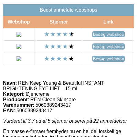
Bedst anmeldte webshops
Webshop
Stjerner
Link
Besøg webshop
Besøg webshop
Besøg webshop
Navn:
REN Keep Young & Beautiful INSTANT
BRIGHTENING EYE LIFT – 15 ml
Kategori:
Øjencreme
Producent:
REN Clean Skincare
Varenummer:
5060389243417
EAN:
5060389243417
Vurderet til
3.7
ud af 5 stjerner baseret på
22
anmeldelser
En masse e-firmaer frembyder nu en hel del forskellige
leveringsmuligheder. En favorit er nu om stunder