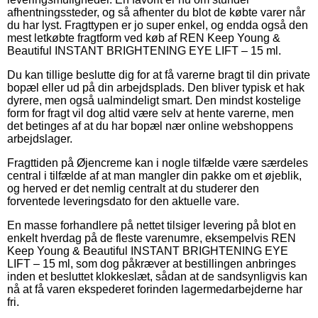
afhentningssteder, og så afhenter du blot de købte varer når
du har lyst. Fragttypen er jo super enkel, og endda også den
mest letkøbte fragtform ved køb af REN Keep Young &
Beautiful INSTANT BRIGHTENING EYE LIFT – 15 ml.
Du kan tillige beslutte dig for at få varerne bragt til din private
bopæl eller ud på din arbejdsplads. Den bliver typisk et hak
dyrere, men også ualmindeligt smart. Den mindst kostelige
form for fragt vil dog altid være selv at hente varerne, men
det betinges af at du har bopæl nær online webshoppens
arbejdslager.
Fragttiden på Øjencreme kan i nogle tilfælde være særdeles
central i tilfælde af at man mangler din pakke om et øjeblik,
og herved er det nemlig centralt at du studerer den
forventede leveringsdato for den aktuelle vare.
En masse forhandlere på nettet tilsiger levering på blot en
enkelt hverdag på de fleste varenumre, eksempelvis REN
Keep Young & Beautiful INSTANT BRIGHTENING EYE
LIFT – 15 ml, som dog påkræver at bestillingen anbringes
inden et besluttet klokkeslæt, sådan at de sandsynligvis kan
nå at få varen ekspederet forinden lagermedarbejderne har
fri.