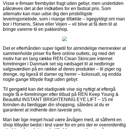
Visse e-firmaer frembyder fragt uden gebyr, men undertiden
påkræves det at der indkøbes for en fastsat pris. Som
alternativ kan man udse dig den prisbilligste
leveringsmetode, som i mange tilfælde – ligegyldigt om man
bor i Horsens, Skive eller Vejen – vil blive at få dem til at
bringe varerne til en pakkeshop.
Det er efterhånden super ligetil for almindelige mennesker at
sammenholde priser fra flere online outlets, og med det
motiv har en lang række REN Clean Skincare internet
forretninger i Danmark set sig nødsaget til at nedbringe
salgsværdien på en række af deres produkter – til piger og
drenge, og ligeså til damer og herrer – kolossalt, og endda
nogle gange tilbyde fragt uden gebyr.
Til gengæld kan det stadigvæk vise sig nyttigt at eftergå
nogle få e-forretninger efter tilbud på REN Keep Young &
Beautiful INSTANT BRIGHTENING EYE LIFT – 15 ml
forinden du færdiggør din shopping, således at du er
garanteret at indhente den laveste pris.
Man bør lige meget hvad være årvågen med, at såfremt en
shop tilbyder bedst i test varer for en pris der er overordentlig