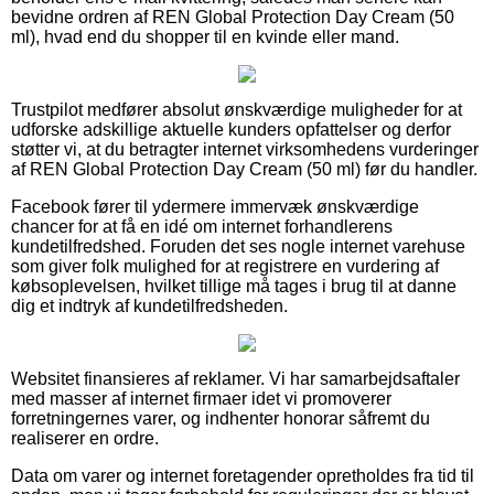
bevidne ordren af REN Global Protection Day Cream (50
ml), hvad end du shopper til en kvinde eller mand.
Trustpilot medfører absolut ønskværdige muligheder for at
udforske adskillige aktuelle kunders opfattelser og derfor
støtter vi, at du betragter internet virksomhedens vurderinger
af REN Global Protection Day Cream (50 ml) før du handler.
Facebook fører til ydermere immervæk ønskværdige
chancer for at få en idé om internet forhandlerens
kundetilfredshed. Foruden det ses nogle internet varehuse
som giver folk mulighed for at registrere en vurdering af
købsoplevelsen, hvilket tillige må tages i brug til at danne
dig et indtryk af kundetilfredsheden.
Websitet finansieres af reklamer. Vi har samarbejdsaftaler
med masser af internet firmaer idet vi promoverer
forretningernes varer, og indhenter honorar såfremt du
realiserer en ordre.
Data om varer og internet foretagender opretholdes fra tid til