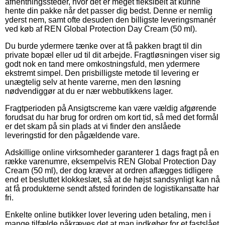
afhentningssteder, hvor det er meget fleksibelt at kunne
hente din pakke når det passer dig bedst. Denne er nemlig
yderst nem, samt ofte desuden den billigste leveringsmanér
ved køb af REN Global Protection Day Cream (50 ml).
Du burde ydermere tænke over at få pakken bragt til din
private bopæl eller ud til dit arbejde. Fragtløsningen viser sig
godt nok en tand mere omkostningsfuld, men ydermere
ekstremt simpel. Den prisbilligste metode til levering er
unægtelig selv at hente varerne, men den løsning
nødvendiggør at du er nær webbutikkens lager.
Fragtperioden på Ansigtscreme kan være vældig afgørende
forudsat du har brug for ordren om kort tid, så med det formål
er det skam på sin plads at vi finder den anslåede
leveringstid for den pågældende vare.
Adskillige online virksomheder garanterer 1 dags fragt på en
række varenumre, eksempelvis REN Global Protection Day
Cream (50 ml), der dog kræver at ordren aflægges tidligere
end et besluttet klokkeslæt, så at de højst sandsynligt kan nå
at få produkterne sendt afsted forinden de logistikansatte har
fri.
Enkelte online butikker lover levering uden betaling, men i
mange tilfælde påkræves det at man indkøber for et fastslået