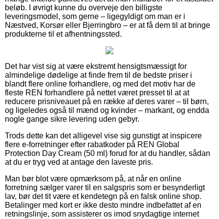
beløb. I øvrigt kunne du overveje den billigste
leveringsmodel, som gerne – ligegyldigt om man er i
Næstved, Korsør eller Bjerringbro – er at få dem til at bringe
produkterne til et afhentningssted.
Det har vist sig at være ekstremt hensigtsmæssigt for
almindelige dødelige at finde frem til de bedste priser i
blandt flere online forhandlere, og med det motiv har de
fleste REN forhandlere på nettet været presset til at at
reducere prisniveauet på en række af deres varer – til børn,
og ligeledes også til mænd og kvinder – markant, og endda
nogle gange sikre levering uden gebyr.
Trods dette kan det alligevel vise sig gunstigt at inspicere
flere e-forretninger efter rabatkoder på REN Global
Protection Day Cream (50 ml) forud for at du handler, sådan
at du er tryg ved at antage den laveste pris.
Man bør blot være opmærksom på, at når en online
forretning sælger varer til en salgspris som er besynderligt
lav, bør det tit være et kendetegn på en falsk online shop.
Betalinger med kort er ikke desto mindre indbefattet af en
retningslinje, som assisterer os imod snydagtige internet