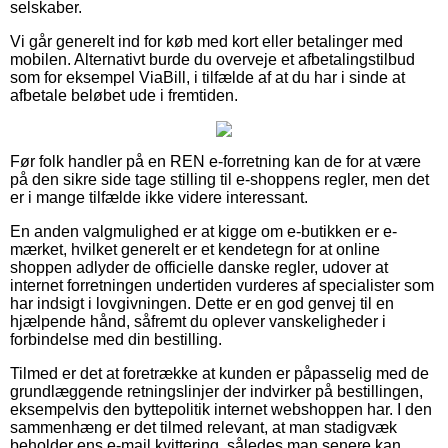
selskaber.
Vi går generelt ind for køb med kort eller betalinger med
mobilen. Alternativt burde du overveje et afbetalingstilbud
som for eksempel ViaBill, i tilfælde af at du har i sinde at
afbetale beløbet ude i fremtiden.
Før folk handler på en REN e-forretning kan de for at være
på den sikre side tage stilling til e-shoppens regler, men det
er i mange tilfælde ikke videre interessant.
En anden valgmulighed er at kigge om e-butikken er e-
mærket, hvilket generelt er et kendetegn for at online
shoppen adlyder de officielle danske regler, udover at
internet forretningen undertiden vurderes af specialister som
har indsigt i lovgivningen. Dette er en god genvej til en
hjælpende hånd, såfremt du oplever vanskeligheder i
forbindelse med din bestilling.
Tilmed er det at foretrække at kunden er påpasselig med de
grundlæggende retningslinjer der indvirker på bestillingen,
eksempelvis den byttepolitik internet webshoppen har. I den
sammenhæng er det tilmed relevant, at man stadigvæk
beholder ens e-mail kvittering, således man senere kan