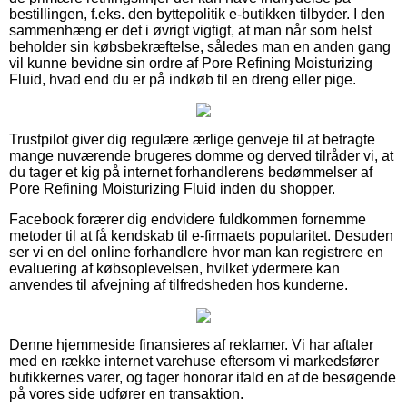
bestillingen, f.eks. den byttepolitik e-butikken tilbyder. I den
sammenhæng er det i øvrigt vigtigt, at man når som helst
beholder sin købsbekræftelse, således man en anden gang
vil kunne bevidne sin ordre af Pore Refining Moisturizing
Fluid, hvad end du er på indkøb til en dreng eller pige.
Trustpilot giver dig regulære ærlige genveje til at betragte
mange nuværende brugeres domme og derved tilråder vi, at
du tager et kig på internet forhandlerens bedømmelser af
Pore Refining Moisturizing Fluid inden du shopper.
Facebook forærer dig endvidere fuldkommen fornemme
metoder til at få kendskab til e-firmaets popularitet. Desuden
ser vi en del online forhandlere hvor man kan registrere en
evaluering af købsoplevelsen, hvilket ydermere kan
anvendes til afvejning af tilfredsheden hos kunderne.
Denne hjemmeside finansieres af reklamer. Vi har aftaler
med en række internet varehuse eftersom vi markedsfører
butikkernes varer, og tager honorar ifald en af de besøgende
på vores side udfører en transaktion.