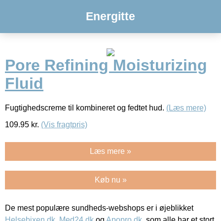
Energitte
Pore Refining Moisturizing
Fluid
Fugtighedscreme til kombineret og fedtet hud.
(Læs mere)
109.95
kr.
(Vis fragtpris)
Læs mere »
Køb nu »
De mest populære sundheds-webshops er i øjeblikket
Helsebixen.dk
,
Med24.dk
og
Apopro.dk
, som alle har et stort