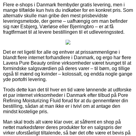
Flere e-shops i Danmark frembyder gratis levering, men i
mange tilfælde kun hvis du indkøber for en konkret pris. Som
alternativ skulle man gribe den mest prisbevidste
leveringsmetode, der gerne – uafhængig om man befinder
sig nær Esbjerg, Værløse eller Bjerringbro – er at få
fragtfirmaet til at levere bestillingen til et udleveringssted.
Det er ret ligetil for alle og enhver at prissammenligne i
blandt flere internet forhandlere i Danmark, og ergo har flere
Lavera Pure Beauty online virksomheder været tvunget til at
formindske salgsværdien på deres varer – til børn, og tillige
også til mænd og kvinder – kolossalt, og endda nogle gange
yde portofri levering.
Trods dette kan det til hver en tid være lønnende at udforske
et par internet virksomheder i Danmark efter tilbud på Pore
Refining Moisturizing Fluid forud for at du gennemfører din
bestilling, sådan at man ikke er i tvivl om at antage den
mindst kostelige pris.
Man skal trods alt være klar over, at såfremt en shop på
nettet markedsfører deres produkter for en salgspris der
virker uforståeligt tiltalende, så bør det ofte være et bevis på