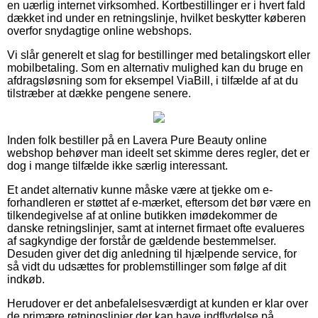
en uærlig internet virksomhed. Kortbestillinger er i hvert fald
dækket ind under en retningslinje, hvilket beskytter køberen
overfor snydagtige online webshops.
Vi slår generelt et slag for bestillinger med betalingskort eller
mobilbetaling. Som en alternativ mulighed kan du bruge en
afdragsløsning som for eksempel ViaBill, i tilfælde af at du
tilstræber at dække pengene senere.
Inden folk bestiller på en Lavera Pure Beauty online
webshop behøver man ideelt set skimme deres regler, det er
dog i mange tilfælde ikke særlig interessant.
Et andet alternativ kunne måske være at tjekke om e-
forhandleren er støttet af e-mærket, eftersom det bør være en
tilkendegivelse af at online butikken imødekommer de
danske retningslinjer, samt at internet firmaet ofte evalueres
af sagkyndige der forstår de gældende bestemmelser.
Desuden giver det dig anledning til hjælpende service, for
så vidt du udsættes for problemstillinger som følge af dit
indkøb.
Herudover er det anbefalelsesværdigt at kunden er klar over
de primære retningslinjer der kan have indflydelse på