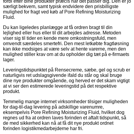
forbi efter dine produkter præcis når det passer dig. Den er jo
særligt bekvem, samt typisk endvidere den prisbilligste
mulighed for fragt ved køb af Pore Refining Moisturizing
Fluid.
Du kan ligeledes planlægge at få ordren bragt til din
lejlighed eller hus eller til dit arbejdes adresse. Metoden
viser sig til tider en kende mere omkostningsfuld, men
omvendt særdeles smertefri. Den mest letkøbte fragtløsning
kan ikke modsiges at være selv at hente varerne, men den
mulighed stiller krav om at du opholder dig tæt på e-firmaets
lager.
Leveringstidspunktet på Rensecreme, sæbe, gel og scrub er
naturligvis ret udslagsgivende ifald du står og skal bruge
dine nye produkter omgående, og herved er det skam vigtigt
at vi ser den estimerede leveringstid på det respektive
produkt.
Temmelig mange internet virksomheder tilsiger muligheden
for dag-til-dag levering på adskillige varenumre,
eksempelvis Pore Refining Moisturizing Fluid, hvilket dog
regnes ud fra at ordren laves forinden et aftalt tidspunkt, så
de med sikkerhed kan nå at få dit nye produkt ordnet
forinden logistikmedarbejderne har fri.