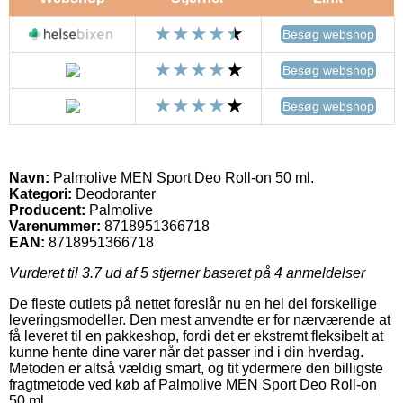
Besøg webshop
Besøg webshop
Besøg webshop
Navn:
Palmolive MEN Sport Deo Roll-on 50 ml.
Kategori:
Deodoranter
Producent:
Palmolive
Varenummer:
8718951366718
EAN:
8718951366718
Vurderet til
3.7
ud af 5 stjerner baseret på
4
anmeldelser
De fleste outlets på nettet foreslår nu en hel del forskellige
leveringsmodeller. Den mest anvendte er for nærværende at
få leveret til en pakkeshop, fordi det er ekstremt fleksibelt at
kunne hente dine varer når det passer ind i din hverdag.
Metoden er altså vældig smart, og tit ydermere den billigste
fragtmetode ved køb af Palmolive MEN Sport Deo Roll-on
50 ml..