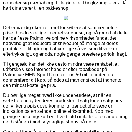
opholder sig nær Viborg, Lillerød eller Ringkøbing – er at få
kørt dine varer til en pakkeshop.
Det er vældig ukompliceret for købere at sammenholde
priser hos forskellige internet varehuse, og på grund af dette
har de fleste Palmolive online virksomheder fundet det
nødvendigt at reducere prisniveauet på mange af deres
produkter – til børn og babyer, lige så vel som til voksne –
eftertrykkeligt, og endda nogle gange præstere portofri fragt.
Til gengæld kan det ikke desto mindre være rentabelt at
udforske visse internet handler efter rabatkoder på
Palmolive MEN Sport Deo Roll-on 50 ml. forinden du
gennemfører dit køb, således at man er sikret at indhente
den mindst kostelige pris.
Du bør lige meget hvad ikke undervurdere, at når en
webshop udbyder deres produkter til salg for en salgspris
der virker utopisk overkommelig, bør det ofte være en
indikation på en svindel online virksomhed. Køb med
gængse betalingskort er i hvert fald omfattet af en anordning,
der bistår en imod snydagtige shops på nettet.
Generelt foreslår vi kortbetalinger eller mobilbetaling.