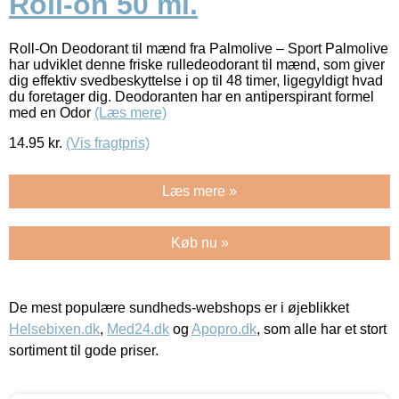
Roll-on 50 ml.
Roll-On Deodorant til mænd fra Palmolive – Sport Palmolive
har udviklet denne friske rulledeodorant til mænd, som giver
dig effektiv svedbeskyttelse i op til 48 timer, ligegyldigt hvad
du foretager dig. Deodoranten har en antiperspirant formel
med en Odor
(Læs mere)
14.95
kr.
(Vis fragtpris)
Læs mere »
Køb nu »
De mest populære sundheds-webshops er i øjeblikket
Helsebixen.dk
,
Med24.dk
og
Apopro.dk
, som alle har et stort
sortiment til gode priser.