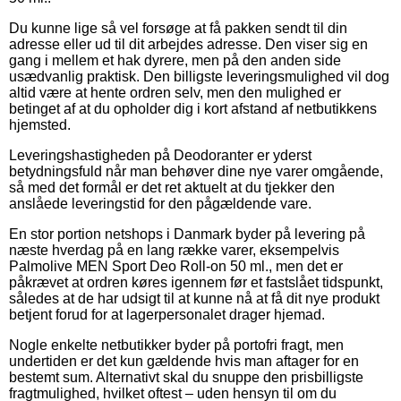
Du kunne lige så vel forsøge at få pakken sendt til din
adresse eller ud til dit arbejdes adresse. Den viser sig en
gang i mellem et hak dyrere, men på den anden side
usædvanlig praktisk. Den billigste leveringsmulighed vil dog
altid være at hente ordren selv, men den mulighed er
betinget af at du opholder dig i kort afstand af netbutikkens
hjemsted.
Leveringshastigheden på Deodoranter er yderst
betydningsfuld når man behøver dine nye varer omgående,
så med det formål er det ret aktuelt at du tjekker den
anslåede leveringstid for den pågældende vare.
En stor portion netshops i Danmark byder på levering på
næste hverdag på en lang række varer, eksempelvis
Palmolive MEN Sport Deo Roll-on 50 ml., men det er
påkrævet at ordren køres igennem før et fastslået tidspunkt,
således at de har udsigt til at kunne nå at få dit nye produkt
betjent forud for at lagerpersonalet drager hjemad.
Nogle enkelte netbutikker byder på portofri fragt, men
undertiden er det kun gældende hvis man aftager for en
bestemt sum. Alternativt skal du snuppe den prisbilligste
fragtmulighed, hvilket oftest – uden hensyn til om du