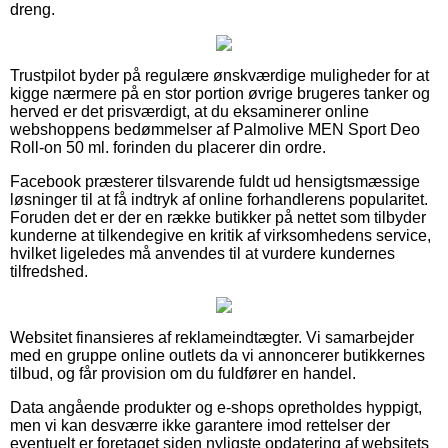
dreng.
Trustpilot byder på regulære ønskværdige muligheder for at
kigge nærmere på en stor portion øvrige brugeres tanker og
herved er det prisværdigt, at du eksaminerer online
webshoppens bedømmelser af Palmolive MEN Sport Deo
Roll-on 50 ml. forinden du placerer din ordre.
Facebook præsterer tilsvarende fuldt ud hensigtsmæssige
løsninger til at få indtryk af online forhandlerens popularitet.
Foruden det er der en række butikker på nettet som tilbyder
kunderne at tilkendegive en kritik af virksomhedens service,
hvilket ligeledes må anvendes til at vurdere kundernes
tilfredshed.
Websitet finansieres af reklameindtægter. Vi samarbejder
med en gruppe online outlets da vi annoncerer butikkernes
tilbud, og får provision om du fuldfører en handel.
Data angående produkter og e-shops opretholdes hyppigt,
men vi kan desværre ikke garantere imod rettelser der
eventuelt er foretaget siden nyligste opdatering af websitets