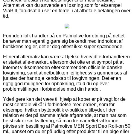
Alternativt kan du anvende en løsning som for eksempel
ViaBill, forudsat du ser en fordel i at afbetale betalingen over
tid.
Forinden folk handler på en Palmolive forretning på nettet
behøver man egentlig gøre sig bekendt med indholdet af
butikkens regler, det er dog oftest ikke super spændende.
Et nemt alternativ kan være at tjekke hvorvidt e-forhandleren
er støttet af e-mærket, eftersom det ofte er et sympol på at
internet virksomheden efterkommer den officielle danske
lovgivning, samt at netbutikken lejlighedsvis gennemses af
jurister der har nøje kendskab til lovgivningen. Det er en
rigtig god mulighed for opbakning, ifald du oplever
problemstillinger i forbindelse med din handel.
Yderligere kan det være til hjælp at køber er på vagt for de
mest centrale vilkår i forbindelse med ordren, som for
eksempel hvilken byttepolitik e-butikken tilbyder. I den
relation er det på samme måde afgørende, at man når som
helst sikrer sin kvittering, så man fremadrettet vil kunne
påvise sin bestilling af Palmolive MEN Sport Deo Roll-on 50
ml., uanset om du er på udkig efter produkter til en pige eller