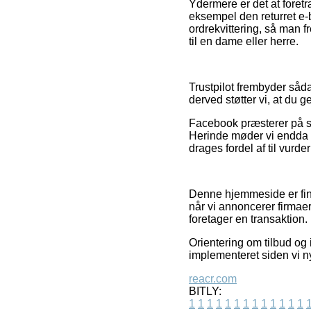
Ydermere er det at foretr
eksempel den returret e-b
ordrekvittering, så man f
til en dame eller herre.
Trustpilot frembyder såd
derved støtter vi, at du
Facebook præsterer på sa
Herinde møder vi endda w
drages fordel af til vurde
Denne hjemmeside er fina
når vi annoncerer firmae
foretager en transaktion.
Orientering om tilbud og i
implementeret siden vi n
reacr.com
BITLY:
1
1
1
1
1
1
1
1
1
1
1
1
1