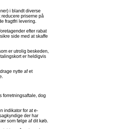
nner) i blandt diverse
t reducere priserne på
 fragtfri levering.
foretagender efter rabat
sikre side med at skaffe
 som er utrolig beskeden,
alingskort er heldigvis
drage nytte af et
e.
 forretningsaftale, dog
 indikator for at e-
f sagkyndige der har
vær som følge af dit køb.