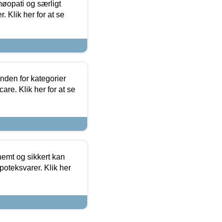
møopati og særligt
 Klik her for at se
nden for kategorier
re. Klik her for at se
emt og sikkert kan
oteksvarer. Klik her