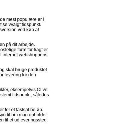
f de mest populære er i
 selvvalgt tidspunkt.
sversion ved køb af
sen på dit arbejde.
stelige form for fragt er
d af internet webshoppens
r og skal bruge produktet
or levering for den
ukter, eksempelvis Olive
estemt tidspunkt, således
r for et fastsat beløb.
syn til om man opholder
n til et udleveringssted.