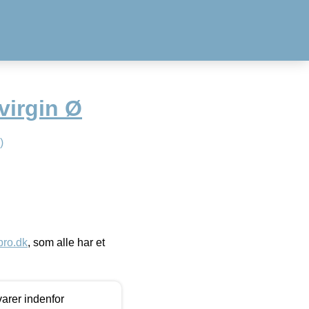
 virgin Ø
)
ro.dk
, som alle har et
arer indenfor