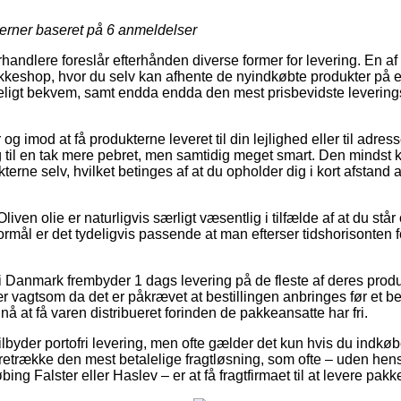
jerner baseret på
6
anmeldelser
rhandlere foreslår efterhånden diverse former for levering. En a
pakkeshop, hvor du selv kan afhente de nyindkøbte produkter på et
eligt bekvem, samt endda endda den mest prisbevidste levering
r og imod at få produkterne leveret til din lejlighed eller til adres
g til en tak mere pebret, men samtidig meget smart. Den mindst ko
kterne selv, hvilket betinges af at du opholder dig i kort afstan
iven olie er naturligvis særligt væsentlig i tilfælde af at du stå
formål er det tydeligvis passende at man efterser tidshorisonten f
r i Danmark frembyder 1 dags levering på de fleste af deres prod
ær vagtsom da det er påkrævet at bestillingen anbringes før et b
å at få varen distribueret forinden de pakkeansatte har fri.
ilbyder portofri levering, men ofte gælder det kun hvis du indkøbe
oretrække den mest betalelige fragtløsning, som ofte – uden hen
ng Falster eller Haslev – er at få fragtfirmaet til at levere pakke