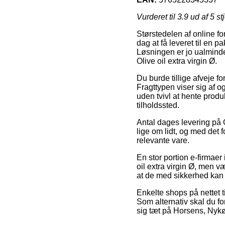
Vurderet til
3.9
ud af 5 st
Størstedelen af online fo
dag at få leveret til en 
Løsningen er jo ualmind
Olive oil extra virgin Ø.
Du burde tillige afveje fo
Fragttypen viser sig af o
uden tvivl at hente produ
tilholdssted.
Antal dages levering på Ol
lige om lidt, og med det 
relevante vare.
En stor portion e-firmae
oil extra virgin Ø, men v
at de med sikkerhed kan n
Enkelte shops på nettet t
Som alternativ skal du f
sig tæt på Horsens, Nykøbi