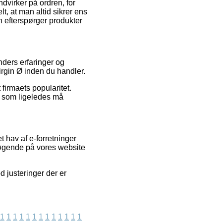
dvirker på ordren, for
t, at man altid sikrer ens
an efterspørger produkter
ders erfaringer og
irgin Ø inden du handler.
firmaets popularitet.
, som ligeledes må
 hav af e-forretninger
esøgende på vores website
d justeringer der er
1
1
1
1
1
1
1
1
1
1
1
1
1