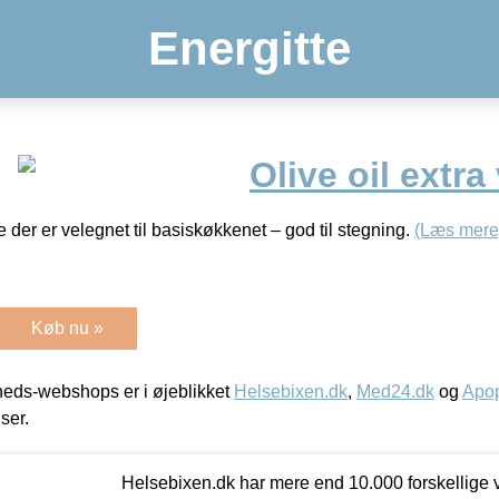
Energitte
Olive oil extra
e der er velegnet til basiskøkkenet – god til stegning.
(Læs mere
Køb nu »
eds-webshops er i øjeblikket
Helsebixen.dk
,
Med24.dk
og
Apop
iser.
Helsebixen.dk har mere end 10.000 forskellige v