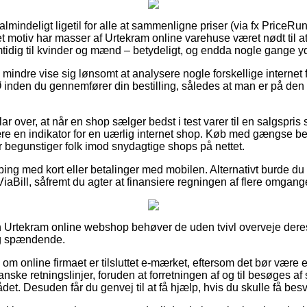
almindeligt ligetil for alle at sammenligne priser (via fx PriceRu
et motiv har masser af Urtekram online varehuse været nødt til a
mtidig til kvinder og mænd – betydeligt, og endda nogle gange yde
 mindre vise sig lønsomt at analysere nogle forskellige internet 
 Ø inden du gennemfører din bestilling, således at man er på den 
lar over, at når en shop sælger bedst i test varer til en salgspris
 en indikator for en uærlig internet shop. Køb med gængse bet
r begunstiger folk imod snydagtige shops på nettet.
ping med kort eller betalinger med mobilen. Alternativt burde du 
ViaBill, såfremt du agter at finansiere regningen af flere omgang
n Urtekram online webshop behøver de uden tvivl overveje deres
ig spændende.
 om online firmaet er tilsluttet e-mærket, eftersom det bør være en
anske retningslinjer, foruden at forretningen af og til besøges a
ådet. Desuden får du genvej til at få hjælp, hvis du skulle få bes