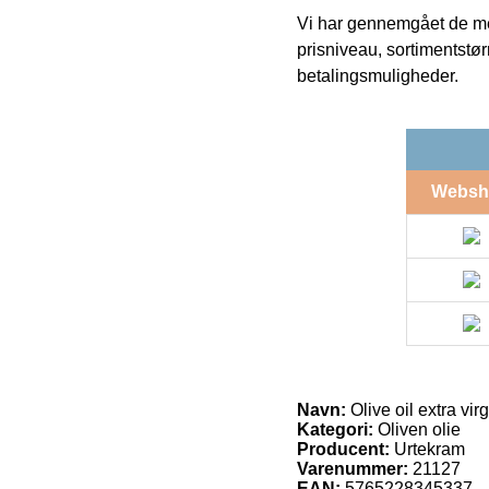
Vi har gennemgået de mes
prisniveau, sortimentstø
betalingsmuligheder.
Websh
Navn:
Olive oil extra vir
Kategori:
Oliven olie
Producent:
Urtekram
Varenummer:
21127
EAN:
5765228345337