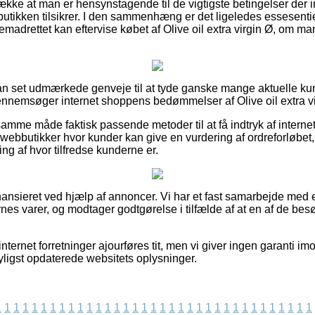
ække at man er hensynstagende til de vigtigste betingelser der in
utikken tilsikrer. I den sammenhæng er det ligeledes essesentiel
remadrettet kan eftervise købet af Olive oil extra virgin Ø, om m
an set udmærkede genveje til at tyde ganske mange aktuelle kun
 gennemsøger internet shoppens bedømmelser af Olive oil extra v
mme måde faktisk passende metoder til at få indtryk af internet 
ebbutikker hvor kunder kan give en vurdering af ordreforløbet
ring af hvor tilfredse kunderne er.
nsieret ved hjælp af annoncer. Vi har et fast samarbejde med et
rnes varer, og modtager godtgørelse i tilfælde af at en af de b
nternet forretninger ajourføres tit, men vi giver ingen garanti imo
yligst opdaterede websitets oplysninger.
1
1
1
1
1
1
1
1
1
1
1
1
1
1
1
1
1
1
1
1
1
1
1
1
1
1
1
1
1
1
1
1
1
1
1