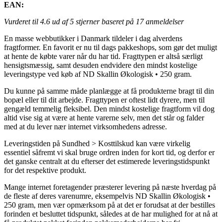
EAN:
Vurderet til
4.6
ud af 5 stjerner baseret på
17
anmeldelser
En masse webbutikker i Danmark tildeler i dag alverdens
fragtformer. En favorit er nu til dags pakkeshops, som gør det muligt
at hente de købte varer når du har tid. Fragttypen er altså særligt
hensigtsmæssig, samt desuden endvidere den mindst kostelige
leveringstype ved køb af ND Skallin Økologisk • 250 gram.
Du kunne på samme måde planlægge at få produkterne bragt til din
bopæl eller til dit arbejde. Fragttypen er oftest lidt dyrere, men til
gengæld temmelig fleksibel. Den mindst kostelige fragtform vil dog
altid vise sig at være at hente varerne selv, men det står og falder
med at du lever nær internet virksomhedens adresse.
Leveringstiden på Sundhed > Kosttilskud kan være virkelig
essentiel såfremt vi skal bruge ordren inden for kort tid, og derfor er
det ganske centralt at du efterser det estimerede leveringstidspunkt
for det respektive produkt.
Mange internet foretagender præsterer levering på næste hverdag på
de fleste af deres varenumre, eksempelvis ND Skallin Økologisk •
250 gram, men vær opmærksom på at det er forudsat at der bestilles
forinden et besluttet tidspunkt, således at de har mulighed for at nå at