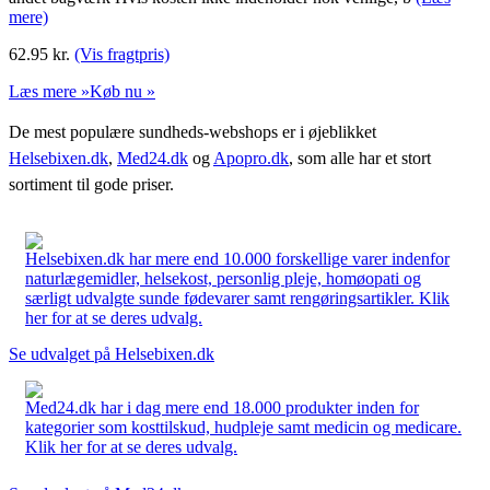
mere)
62.95
kr.
(Vis fragtpris)
Læs mere »
Køb nu »
De mest populære sundheds-webshops er i øjeblikket
Helsebixen.dk
,
Med24.dk
og
Apopro.dk
, som alle har et stort
sortiment til gode priser.
Helsebixen.dk har mere end 10.000 forskellige varer indenfor
naturlægemidler, helsekost, personlig pleje, homøopati og
særligt udvalgte sunde fødevarer samt rengøringsartikler. Klik
her for at se deres udvalg.
Se udvalget på Helsebixen.dk
Med24.dk har i dag mere end 18.000 produkter inden for
kategorier som kosttilskud, hudpleje samt medicin og medicare.
Klik her for at se deres udvalg.