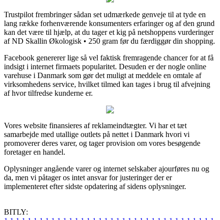
Trustpilot frembringer sådan set udmærkede genveje til at tyde en
lang række forhenværende konsumenters erfaringer og af den grund
kan det være til hjælp, at du tager et kig på netshoppens vurderinger
af ND Skallin Økologisk • 250 gram før du færdiggør din shopping.
Facebook genererer lige så vel faktisk fremragende chancer for at få
indsigt i internet firmaets popularitet. Desuden er der nogle online
varehuse i Danmark som gør det muligt at meddele en omtale af
virksomhedens service, hvilket tilmed kan tages i brug til afvejning
af hvor tilfredse kunderne er.
Vores website finansieres af reklameindtægter. Vi har et tæt
samarbejde med utallige outlets på nettet i Danmark hvori vi
promoverer deres varer, og tager provision om vores besøgende
foretager en handel.
Oplysninger angående varer og internet selskaber ajourføres nu og
da, men vi påtager os intet ansvar for justeringer der er
implementeret efter sidste opdatering af sidens oplysninger.
BITLY: