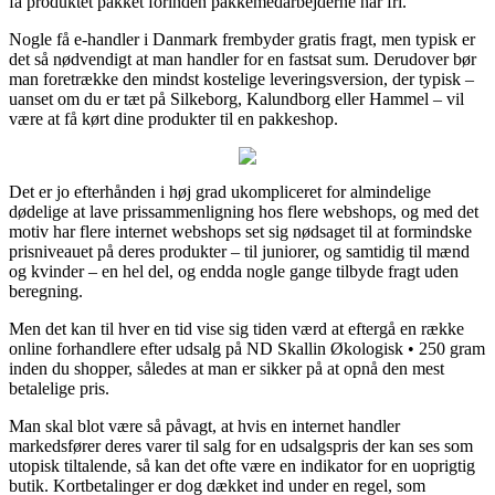
få produktet pakket forinden pakkemedarbejderne har fri.
Nogle få e-handler i Danmark frembyder gratis fragt, men typisk er
det så nødvendigt at man handler for en fastsat sum. Derudover bør
man foretrække den mindst kostelige leveringsversion, der typisk –
uanset om du er tæt på Silkeborg, Kalundborg eller Hammel – vil
være at få kørt dine produkter til en pakkeshop.
Det er jo efterhånden i høj grad ukompliceret for almindelige
dødelige at lave prissammenligning hos flere webshops, og med det
motiv har flere internet webshops set sig nødsaget til at formindske
prisniveauet på deres produkter – til juniorer, og samtidig til mænd
og kvinder – en hel del, og endda nogle gange tilbyde fragt uden
beregning.
Men det kan til hver en tid vise sig tiden værd at eftergå en række
online forhandlere efter udsalg på ND Skallin Økologisk • 250 gram
inden du shopper, således at man er sikker på at opnå den mest
betalelige pris.
Man skal blot være så påvagt, at hvis en internet handler
markedsfører deres varer til salg for en udsalgspris der kan ses som
utopisk tiltalende, så kan det ofte være en indikator for en uoprigtig
butik. Kortbetalinger er dog dækket ind under en regel, som