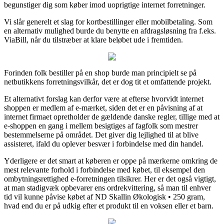
begunstiger dig som køber imod uoprigtige internet forretninger.
Vi slår generelt et slag for kortbestillinger eller mobilbetaling. Som
en alternativ mulighed burde du benytte en afdragsløsning fra f.eks.
ViaBill, når du tilstræber at klare beløbet ude i fremtiden.
Forinden folk bestiller på en shop burde man principielt se på
netbutikkens forretningsvilkår, det er dog tit et omfattende projekt.
Et alternativt forslag kan derfor være at efterse hvorvidt internet
shoppen er medlem af e-mærket, siden det er en påvisning af at
internet firmaet opretholder de gældende danske regler, tillige med at
e-shoppen en gang i mellem besigtiges af fagfolk som mestrer
bestemmelserne på området. Det giver dig lejlighed til at blive
assisteret, ifald du oplever besvær i forbindelse med din handel.
Yderligere er det smart at køberen er oppe på mærkerne omkring de
mest relevante forhold i forbindelse med købet, til eksempel den
ombytningsrettighed e-forretningen tilsikrer. Her er det også vigtigt,
at man stadigvæk opbevarer ens ordrekvittering, så man til enhver
tid vil kunne påvise købet af ND Skallin Økologisk • 250 gram,
hvad end du er på udkig efter et produkt til en voksen eller et barn.