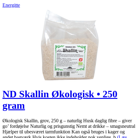
Energitte
ND Skallin Økologisk • 250
gram
Økologisk Skallin, grov, 250 g – naturlig Husk daglig fibre – giver
go’ fordøjelse Naturlig og prisgunstig Nemt at drikke – smagsneutral
Hjælper til ubesværet tarmfunktion Kan også bruges i kager og
andet bagværk Hvis kosten ikke indeholder nok venlige, b
(Læs