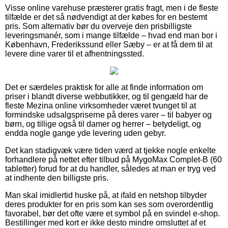
Visse online varehuse præsterer gratis fragt, men i de fleste
tilfælde er det så nødvendigt at der købes for en bestemt
pris. Som alternativ bør du overveje den prisbilligste
leveringsmanér, som i mange tilfælde – hvad end man bor i
København, Frederikssund eller Sæby – er at få dem til at
levere dine varer til et afhentningssted.
Det er særdeles praktisk for alle at finde information om
priser i blandt diverse webbutikker, og til gengæld har de
fleste Mezina online virksomheder været tvunget til at
formindske udsalgspriserne på deres varer – til babyer og
børn, og tillige også til damer og herrer – betydeligt, og
endda nogle gange yde levering uden gebyr.
Det kan stadigvæk være tiden værd at tjekke nogle enkelte
forhandlere på nettet efter tilbud på MygoMax Complet-B (60
tabletter) forud for at du handler, således at man er tryg ved
at indhente den billigste pris.
Man skal imidlertid huske på, at ifald en netshop tilbyder
deres produkter for en pris som kan ses som overordentlig
favorabel, bør det ofte være et symbol på en svindel e-shop.
Bestillinger med kort er ikke desto mindre omsluttet af et