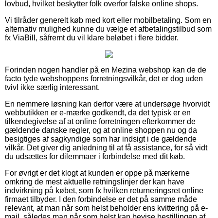
lovbud, hvilket beskytter folk overfor falske online shops.
Vi tilråder generelt køb med kort eller mobilbetaling. Som en
alternativ mulighed kunne du vælge et afbetalingstilbud som
fx ViaBill, såfremt du vil klare beløbet i flere bidder.
Forinden nogen handler på en Mezina webshop kan de de
facto tyde webshoppens forretningsvilkår, det er dog uden
tvivl ikke særlig interessant.
En nemmere løsning kan derfor være at undersøge hvorvidt
webbutikken er e-mærke godkendt, da det typisk er en
tilkendegivelse af at online forretningen efterkommer de
gældende danske regler, og at online shoppen nu og da
besigtiges af sagkyndige som har indsigt i de gældende
vilkår. Det giver dig anledning til at få assistance, for så vidt
du udsættes for dilemmaer i forbindelse med dit køb.
For øvrigt er det klogt at kunden er oppe på mærkerne
omkring de mest aktuelle retningslinjer der kan have
indvirkning på købet, som fx hvilken returneringsret online
firmaet tilbyder. I den forbindelse er det på samme måde
relevant, at man når som helst beholder ens kvittering på e-
mail, således man når som helst kan bevise bestillingen af