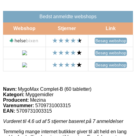
Bedst anmeldte webshops
Webshop
Stjerner
Link
Besøg webshop
Besøg webshop
Besøg webshop
Navn:
MygoMax Complet-B (60 tabletter)
Kategori:
Myggemidler
Producent:
Mezina
Varenummer:
5709731003315
EAN:
5709731003315
Vurderet til
4.6
ud af 5 stjerner baseret på
7
anmeldelser
Temmelig mange internet butikker giver til alt held en lang