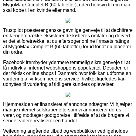
MygoMax Complet-B (60 tabletter), uden hensyn til om man
skal købe til en kvinde eller mand.
Trustpilot præsterer ganske gavnlige genveje til at dechifrere
en længere række eksisterende køberes omtaler og derved
er det at foretrække, at du eftersøger online firmaets ratings
af MygoMax Complet-B (60 tabletter) forud for at du placerer
din ordre.
Facebook frembyder ydermere temmelig sikre genveje til at
få indtryk af internet webshoppens popularitet. Desuden er
der faktisk online shops i Danmark hvor folk kan udforme en
vurdering af virksomhedens service, hvilket ligeledes kan
udnyttes til vurdering af tidligere kunders oplevelser.
Hjemmesiden er finansieret af annonceindtægter. Vi hjælper
mange internet selskaber eftersom vi annoncerer deres
varer, og modtager godtgørelse i tilfælde af at de brugere vi
sender videre realiserer en handel.
Vejledning angående tilbud og webbutikker vedligeholdes