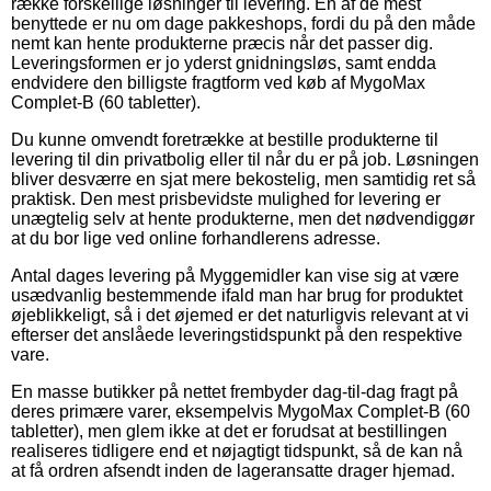
række forskellige løsninger til levering. En af de mest
benyttede er nu om dage pakkeshops, fordi du på den måde
nemt kan hente produkterne præcis når det passer dig.
Leveringsformen er jo yderst gnidningsløs, samt endda
endvidere den billigste fragtform ved køb af MygoMax
Complet-B (60 tabletter).
Du kunne omvendt foretrække at bestille produkterne til
levering til din privatbolig eller til når du er på job. Løsningen
bliver desværre en sjat mere bekostelig, men samtidig ret så
praktisk. Den mest prisbevidste mulighed for levering er
unægtelig selv at hente produkterne, men det nødvendiggør
at du bor lige ved online forhandlerens adresse.
Antal dages levering på Myggemidler kan vise sig at være
usædvanlig bestemmende ifald man har brug for produktet
øjeblikkeligt, så i det øjemed er det naturligvis relevant at vi
efterser det anslåede leveringstidspunkt på den respektive
vare.
En masse butikker på nettet frembyder dag-til-dag fragt på
deres primære varer, eksempelvis MygoMax Complet-B (60
tabletter), men glem ikke at det er forudsat at bestillingen
realiseres tidligere end et nøjagtigt tidspunkt, så de kan nå
at få ordren afsendt inden de lageransatte drager hjemad.