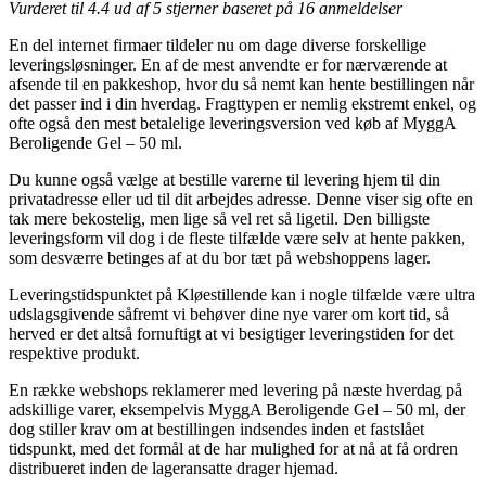
Vurderet til
4.4
ud af 5 stjerner baseret på
16
anmeldelser
En del internet firmaer tildeler nu om dage diverse forskellige
leveringsløsninger. En af de mest anvendte er for nærværende at
afsende til en pakkeshop, hvor du så nemt kan hente bestillingen når
det passer ind i din hverdag. Fragttypen er nemlig ekstremt enkel, og
ofte også den mest betalelige leveringsversion ved køb af MyggA
Beroligende Gel – 50 ml.
Du kunne også vælge at bestille varerne til levering hjem til din
privatadresse eller ud til dit arbejdes adresse. Denne viser sig ofte en
tak mere bekostelig, men lige så vel ret så ligetil. Den billigste
leveringsform vil dog i de fleste tilfælde være selv at hente pakken,
som desværre betinges af at du bor tæt på webshoppens lager.
Leveringstidspunktet på Kløestillende kan i nogle tilfælde være ultra
udslagsgivende såfremt vi behøver dine nye varer om kort tid, så
herved er det altså fornuftigt at vi besigtiger leveringstiden for det
respektive produkt.
En række webshops reklamerer med levering på næste hverdag på
adskillige varer, eksempelvis MyggA Beroligende Gel – 50 ml, der
dog stiller krav om at bestillingen indsendes inden et fastslået
tidspunkt, med det formål at de har mulighed for at nå at få ordren
distribueret inden de lageransatte drager hjemad.