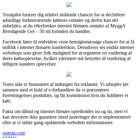
Trustpilot forærer dig relativt strålende chancer for at dechifrere
adskillige forhenværende køberes omtaler og derfor kan det
anbefales, at du efterforsker internet firmaets omtaler af MyggA
Beroligende Gel – 50 ml forinden du handler.
Facebook fører til endvidere visse hensigtsmæssige chancer for at få
indblik i internet firmaets kundefokus. Derudover ses endda internet
webshops som giver folk mulighed for at registrere en vurdering af
deres købsoplevelse, hvilket ydermere må benyttes til vurdering af
tidligere kunders oplevelser.
Vores side er finansieret af indtægter fra reklamer. Vi arbejder tæt
sammen med et hold af e-forhandlere da vi præsenterer
forretningernes produkter, og får kommission hvis du fuldfører et
køb.
Fakta om tilbud og internet firmaer opretholdes nu og da, men vi
kan desværre ikke garantere imod justeringer der er implementeret
efter at vi sidste gang opdaterede websitets informationer.
onleda.com