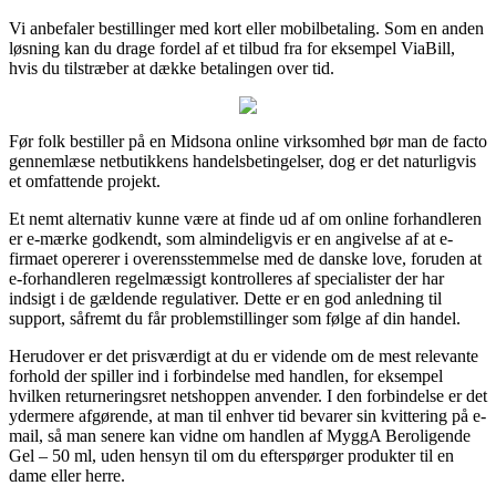
Vi anbefaler bestillinger med kort eller mobilbetaling. Som en anden
løsning kan du drage fordel af et tilbud fra for eksempel ViaBill,
hvis du tilstræber at dække betalingen over tid.
Før folk bestiller på en Midsona online virksomhed bør man de facto
gennemlæse netbutikkens handelsbetingelser, dog er det naturligvis
et omfattende projekt.
Et nemt alternativ kunne være at finde ud af om online forhandleren
er e-mærke godkendt, som almindeligvis er en angivelse af at e-
firmaet opererer i overensstemmelse med de danske love, foruden at
e-forhandleren regelmæssigt kontrolleres af specialister der har
indsigt i de gældende regulativer. Dette er en god anledning til
support, såfremt du får problemstillinger som følge af din handel.
Herudover er det prisværdigt at du er vidende om de mest relevante
forhold der spiller ind i forbindelse med handlen, for eksempel
hvilken returneringsret netshoppen anvender. I den forbindelse er det
ydermere afgørende, at man til enhver tid bevarer sin kvittering på e-
mail, så man senere kan vidne om handlen af MyggA Beroligende
Gel – 50 ml, uden hensyn til om du efterspørger produkter til en
dame eller herre.