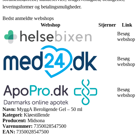
leveringsformer og betalingsmuligheder.
Bedst anmeldte webshops
Webshop
Stjerner
Link
Besøg
webshop
Besøg
webshop
Besøg
webshop
Navn:
MyggA Beroligende Gel – 50 ml
Kategori:
Kløestillende
Producent:
Midsona
Varenummer:
7350028547500
EAN:
7350028547500