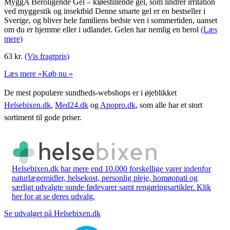
MyggA Beroligende Gel – kløestillende gel, som lindrer irritation
ved myggestik og insektbid Denne smarte gel er en bestseller i
Sverige, og bliver hele familiens bedste ven i sommertiden, uanset
om du er hjemme eller i udlandet. Gelen har nemlig en berol
(Læs
mere)
63
kr.
(Vis fragtpris)
Læs mere »
Køb nu »
De mest populære sundheds-webshops er i øjeblikket
Helsebixen.dk
,
Med24.dk
og
Apopro.dk
, som alle har et stort
sortiment til gode priser.
Helsebixen.dk har mere end 10.000 forskellige varer indenfor
naturlægemidler, helsekost, personlig pleje, homøopati og
særligt udvalgte sunde fødevarer samt rengøringsartikler. Klik
her for at se deres udvalg.
Se udvalget på Helsebixen.dk