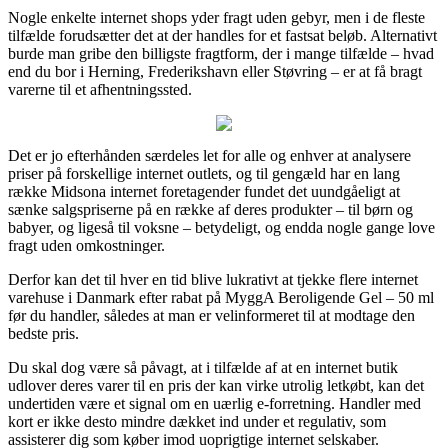
Nogle enkelte internet shops yder fragt uden gebyr, men i de fleste
tilfælde forudsætter det at der handles for et fastsat beløb. Alternativt
burde man gribe den billigste fragtform, der i mange tilfælde – hvad
end du bor i Herning, Frederikshavn eller Støvring – er at få bragt
varerne til et afhentningssted.
Det er jo efterhånden særdeles let for alle og enhver at analysere
priser på forskellige internet outlets, og til gengæld har en lang
række Midsona internet foretagender fundet det uundgåeligt at
sænke salgspriserne på en række af deres produkter – til børn og
babyer, og ligeså til voksne – betydeligt, og endda nogle gange love
fragt uden omkostninger.
Derfor kan det til hver en tid blive lukrativt at tjekke flere internet
varehuse i Danmark efter rabat på MyggA Beroligende Gel – 50 ml
før du handler, således at man er velinformeret til at modtage den
bedste pris.
Du skal dog være så påvagt, at i tilfælde af at en internet butik
udlover deres varer til en pris der kan virke utrolig letkøbt, kan det
undertiden være et signal om en uærlig e-forretning. Handler med
kort er ikke desto mindre dækket ind under et regulativ, som
assisterer dig som køber imod uoprigtige internet selskaber.