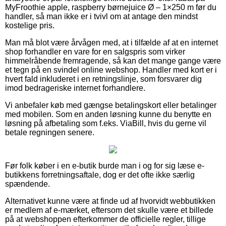
MyFroothie apple, raspberry børnejuice Ø – 1×250 m før du
handler, så man ikke er i tvivl om at antage den mindst
kostelige pris.
Man må blot være årvågen med, at i tilfælde af at en internet
shop forhandler en vare for en salgspris som virker
himmelråbende fremragende, så kan det mange gange være
et tegn på en svindel online webshop. Handler med kort er i
hvert fald inkluderet i en retningslinje, som forsvarer dig
imod bedrageriske internet forhandlere.
Vi anbefaler køb med gængse betalingskort eller betalinger
med mobilen. Som en anden løsning kunne du benytte en
løsning på afbetaling som f.eks. ViaBill, hvis du gerne vil
betale regningen senere.
Før folk køber i en e-butik burde man i og for sig læse e-
butikkens forretningsaftale, dog er det ofte ikke særlig
spændende.
Alternativet kunne være at finde ud af hvorvidt webbutikken
er medlem af e-mærket, eftersom det skulle være et billede
på at webshoppen efterkommer de officielle regler, tillige