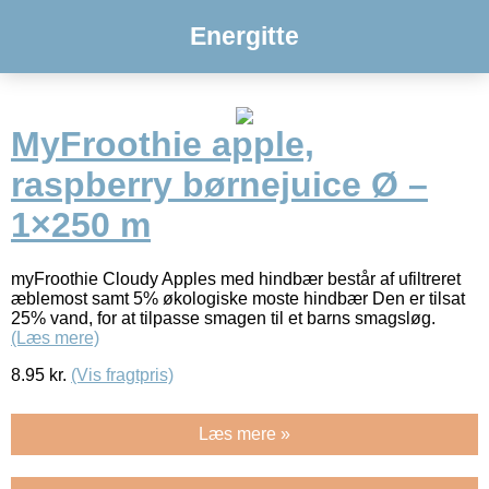
Energitte
MyFroothie apple,
raspberry børnejuice Ø –
1×250 m
myFroothie Cloudy Apples med hindbær består af ufiltreret
æblemost samt 5% økologiske moste hindbær Den er tilsat
25% vand, for at tilpasse smagen til et barns smagsløg.
(Læs mere)
8.95
kr.
(Vis fragtpris)
Læs mere »