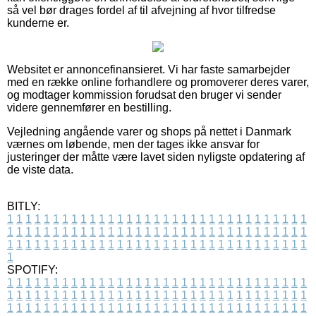
så vel bør drages fordel af til afvejning af hvor tilfredse
kunderne er.
Websitet er annoncefinansieret. Vi har faste samarbejder
med en række online forhandlere og promoverer deres varer,
og modtager kommission forudsat den bruger vi sender
videre gennemfører en bestilling.
Vejledning angående varer og shops på nettet i Danmark
værnes om løbende, men der tages ikke ansvar for
justeringer der måtte være lavet siden nyligste opdatering af
de viste data.
BITLY:
1
1
1
1
1
1
1
1
1
1
1
1
1
1
1
1
1
1
1
1
1
1
1
1
1
1
1
1
1
1
1
1
1
1
1
1
1
1
1
1
1
1
1
1
1
1
1
1
1
1
1
1
1
1
1
1
1
1
1
1
1
1
1
1
1
1
1
1
1
1
1
1
1
1
1
1
1
1
1
1
1
1
1
1
1
1
1
1
1
1
1
1
1
1
1
1
1
1
1
1
SPOTIFY:
1
1
1
1
1
1
1
1
1
1
1
1
1
1
1
1
1
1
1
1
1
1
1
1
1
1
1
1
1
1
1
1
1
1
1
1
1
1
1
1
1
1
1
1
1
1
1
1
1
1
1
1
1
1
1
1
1
1
1
1
1
1
1
1
1
1
1
1
1
1
1
1
1
1
1
1
1
1
1
1
1
1
1
1
1
1
1
1
1
1
1
1
1
1
1
1
1
1
1