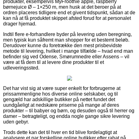
produkter, eksempelvis MyFroothie apple, raspberry
børnejuice Ø – 1×250 m, men husk at det beroer på at
ordren placeres tidligere end et givent tidspunkt, sådan at de
kan nå at få produktet skippet afsted forud for at personalet
drager hjemad.
Indtil flere e-forhandlere byder på levering uden beregning,
men typisk kun såfremt man shopper for et bestemt beløb.
Derudover kunne du foretrække den mest prisbevidste
metode til levering, hvilket i mange tilfælde – hvad end man
befinder sig ved Odense, Smørumnedre eller Assens – vil
være at få dem til at levere dine produkter til et
udleveringssted.
Det har vist sig at være super enkelt for forbrugerne at
prissammenligne hos diverse online selskaber, og til
gengæld har adskillige butikker på nettet fundet det
uundgåeligt at nedskære priserne på mange af deres
produkter – til babyer og børn, og desuden også til herrer og
damer – betragteligt, og endda nogle gange sikre levering
uden gebyr.
Trods dette kan det til hver en tid blive fordelagtigt at
analysere et par forskellige online butikker efter rabat på