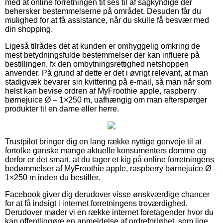
med at online forretningen tit ses til af sagkyndige der
behersker bestemmelserne på området. Desuden får du
mulighed for at få assistance, når du skulle få besvær med
din shopping.
Ligeså tilrådes det at kunden er omhyggelig omkring de
mest betydningsfulde bestemmelser der kan influere på
bestillingen, fx den ombytningsrettighed netshoppen
anvender. På grund af dette er det i øvrigt relevant, at man
stadigvæk bevarer sin kvittering på e-mail, så man når som
helst kan bevise ordren af MyFroothie apple, raspberry
børnejuice Ø – 1×250 m, uafhængig om man efterspørger
produkter til en dame eller herre.
Trustpilot bringer dig en lang række nyttige genveje til at
fortolke ganske mange aktuelle konsumenters domme og
derfor er det smart, at du tager et kig på online forretningens
bedømmelser af MyFroothie apple, raspberry børnejuice Ø –
1×250 m inden du bestiller.
Facebook giver dig derudover visse ønskværdige chancer
for at få indsigt i internet forretningens troværdighed.
Derudover møder vi en række internet foretagender hvor du
kan offentliggøre en anmeldelse af ordreforløbet, som lige