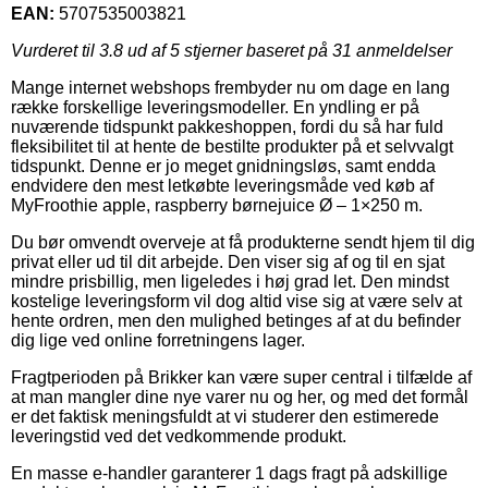
EAN:
5707535003821
Vurderet til
3.8
ud af 5 stjerner baseret på
31
anmeldelser
Mange internet webshops frembyder nu om dage en lang
række forskellige leveringsmodeller. En yndling er på
nuværende tidspunkt pakkeshoppen, fordi du så har fuld
fleksibilitet til at hente de bestilte produkter på et selvvalgt
tidspunkt. Denne er jo meget gnidningsløs, samt endda
endvidere den mest letkøbte leveringsmåde ved køb af
MyFroothie apple, raspberry børnejuice Ø – 1×250 m.
Du bør omvendt overveje at få produkterne sendt hjem til dig
privat eller ud til dit arbejde. Den viser sig af og til en sjat
mindre prisbillig, men ligeledes i høj grad let. Den mindst
kostelige leveringsform vil dog altid vise sig at være selv at
hente ordren, men den mulighed betinges af at du befinder
dig lige ved online forretningens lager.
Fragtperioden på Brikker kan være super central i tilfælde af
at man mangler dine nye varer nu og her, og med det formål
er det faktisk meningsfuldt at vi studerer den estimerede
leveringstid ved det vedkommende produkt.
En masse e-handler garanterer 1 dags fragt på adskillige