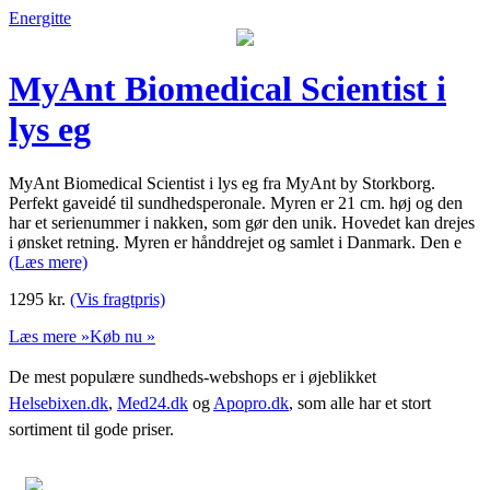
Energitte
MyAnt Biomedical Scientist i
lys eg
MyAnt Biomedical Scientist i lys eg fra MyAnt by Storkborg.
Perfekt gaveidé til sundhedsperonale. Myren er 21 cm. høj og den
har et serienummer i nakken, som gør den unik. Hovedet kan drejes
i ønsket retning. Myren er hånddrejet og samlet i Danmark. Den e
(Læs mere)
1295
kr.
(Vis fragtpris)
Læs mere »
Køb nu »
De mest populære sundheds-webshops er i øjeblikket
Helsebixen.dk
,
Med24.dk
og
Apopro.dk
, som alle har et stort
sortiment til gode priser.