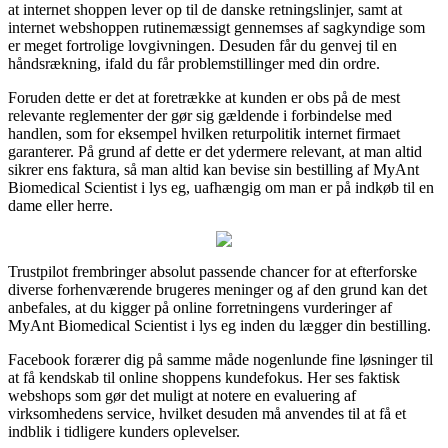
at internet shoppen lever op til de danske retningslinjer, samt at
internet webshoppen rutinemæssigt gennemses af sagkyndige som
er meget fortrolige lovgivningen. Desuden får du genvej til en
håndsrækning, ifald du får problemstillinger med din ordre.
Foruden dette er det at foretrække at kunden er obs på de mest
relevante reglementer der gør sig gældende i forbindelse med
handlen, som for eksempel hvilken returpolitik internet firmaet
garanterer. På grund af dette er det ydermere relevant, at man altid
sikrer ens faktura, så man altid kan bevise sin bestilling af MyAnt
Biomedical Scientist i lys eg, uafhængig om man er på indkøb til en
dame eller herre.
Trustpilot frembringer absolut passende chancer for at efterforske
diverse forhenværende brugeres meninger og af den grund kan det
anbefales, at du kigger på online forretningens vurderinger af
MyAnt Biomedical Scientist i lys eg inden du lægger din bestilling.
Facebook forærer dig på samme måde nogenlunde fine løsninger til
at få kendskab til online shoppens kundefokus. Her ses faktisk
webshops som gør det muligt at notere en evaluering af
virksomhedens service, hvilket desuden må anvendes til at få et
indblik i tidligere kunders oplevelser.