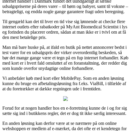
internet handler i Danmark fundet det uundgåeligt at sænke
udsalgspriserne på deres varer – til børn og babyer, samt til voksne –
betragteligt, og endda nogle gange garantere fragt uden beregning.
Til gengæld kan det til hver en tid vise sig lønnende at checke flere
internet outlets efter rabatkoder på MyAnt Biomedical Scientist i lys
eg forinden du placerer ordren, sådan at man ikke er i tvivl om at få
den mest betalelige pris.
Man må bare huske på, at ifald en butik på nettet annoncerer bedst i
test varer for en udsalgspris der virker overordentlig beskeden, så
bør det mange gange være et tegn på en fup internet forhandler. Køb
med kort er i hvert fald omsluttet af en foranstaltning, der redder dig
som kunde overfor snydagtige online forhandlere.
Vi anbefaler køb med kort eller MobilePay. Som en anden løsning
kunne du bruge en afbetalingsløsning fra f.eks. ViaBill, i tilfælde af
at du foretrækker at dække regningen ude i fremtiden.
Forud for at nogen handler hos en e-forretning kunne de i og for sig
sætte sig ind i butikkens regler, det er dog tit ikke særlig interessant.
En anden løsning kan derfor være at se nærmere på om online
webshoppen er medlem af e-mærket, da det ofte er et kendetegn for