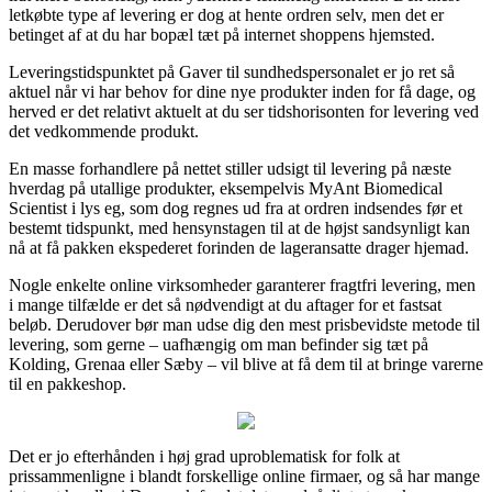
letkøbte type af levering er dog at hente ordren selv, men det er
betinget af at du har bopæl tæt på internet shoppens hjemsted.
Leveringstidspunktet på Gaver til sundhedspersonalet er jo ret så
aktuel når vi har behov for dine nye produkter inden for få dage, og
herved er det relativt aktuelt at du ser tidshorisonten for levering ved
det vedkommende produkt.
En masse forhandlere på nettet stiller udsigt til levering på næste
hverdag på utallige produkter, eksempelvis MyAnt Biomedical
Scientist i lys eg, som dog regnes ud fra at ordren indsendes før et
bestemt tidspunkt, med hensynstagen til at de højst sandsynligt kan
nå at få pakken ekspederet forinden de lageransatte drager hjemad.
Nogle enkelte online virksomheder garanterer fragtfri levering, men
i mange tilfælde er det så nødvendigt at du aftager for et fastsat
beløb. Derudover bør man udse dig den mest prisbevidste metode til
levering, som gerne – uafhængig om man befinder sig tæt på
Kolding, Grenaa eller Sæby – vil blive at få dem til at bringe varerne
til en pakkeshop.
Det er jo efterhånden i høj grad uproblematisk for folk at
prissammenligne i blandt forskellige online firmaer, og så har mange