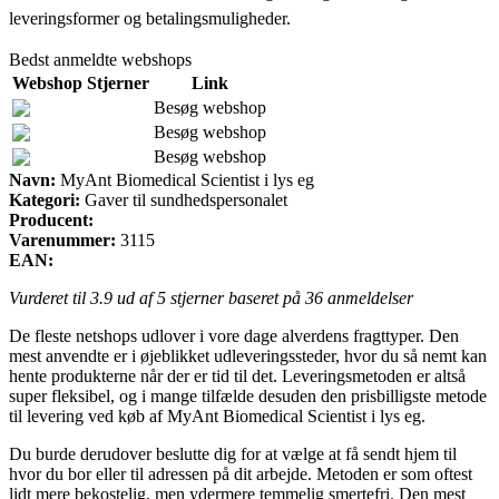
leveringsformer og betalingsmuligheder.
Bedst anmeldte webshops
Webshop
Stjerner
Link
Besøg webshop
Besøg webshop
Besøg webshop
Navn:
MyAnt Biomedical Scientist i lys eg
Kategori:
Gaver til sundhedspersonalet
Producent:
Varenummer:
3115
EAN:
Vurderet til
3.9
ud af 5 stjerner baseret på
36
anmeldelser
De fleste netshops udlover i vore dage alverdens fragttyper. Den
mest anvendte er i øjeblikket udleveringssteder, hvor du så nemt kan
hente produkterne når der er tid til det. Leveringsmetoden er altså
super fleksibel, og i mange tilfælde desuden den prisbilligste metode
til levering ved køb af MyAnt Biomedical Scientist i lys eg.
Du burde derudover beslutte dig for at vælge at få sendt hjem til
hvor du bor eller til adressen på dit arbejde. Metoden er som oftest
lidt mere bekostelig, men ydermere temmelig smertefri. Den mest