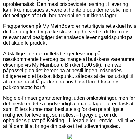
uproblematisk. Den mest prisbevidste løsning til levering
kan ikke modsiges at være at hente produkterne selv, men
det betinges af at du bor nær online butikkens lager.
Fragtperioden på My MainBoard er naturligvis ret aktuel hvis
du har brug for din pakke straks, og herved er det komplet
relevant at vi besigtiger det anslåede leveringstidspunkt på
det aktuelle produkt.
Adskillige internet outlets tilsiger levering på
næstkommende hverdag på mange af butikkens varenumre,
eksempelvis My Mainboard Brikker (100 stk), men vær
påpasselig da det beroer på at bestillingen indsendes
tidligere end et fastsat tidspunkt, således at de har udsigt til
at kunne nå at få pakken på posthuset forud for at de
pakkeansatte har fri.
Nogle e-firmaer garanterer fragt uden omkostninger, men for
det meste er det så nødvendigt at man aftager for en fastsat
sum. Ellers kunne man beslutte sig for den prisbilligste
mulighed for levering, som oftest – ligegyldigt om du
opholder sig tæt på Kolding, Hillerød eller Lemvig – vil blive
at få dem til at bringe din pakke til et udleveringssted.