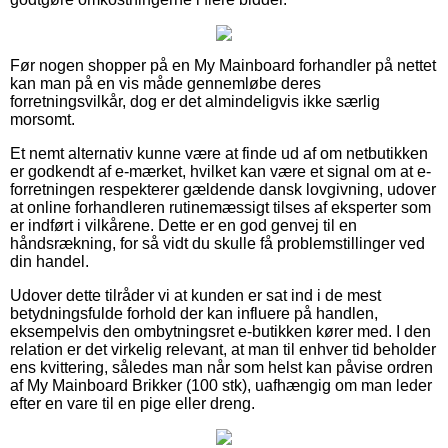
Før nogen shopper på en My Mainboard forhandler på nettet
kan man på en vis måde gennemløbe deres
forretningsvilkår, dog er det almindeligvis ikke særlig
morsomt.
Et nemt alternativ kunne være at finde ud af om netbutikken
er godkendt af e-mærket, hvilket kan være et signal om at e-
forretningen respekterer gældende dansk lovgivning, udover
at online forhandleren rutinemæssigt tilses af eksperter som
er indført i vilkårene. Dette er en god genvej til en
håndsrækning, for så vidt du skulle få problemstillinger ved
din handel.
Udover dette tilråder vi at kunden er sat ind i de mest
betydningsfulde forhold der kan influere på handlen,
eksempelvis den ombytningsret e-butikken kører med. I den
relation er det virkelig relevant, at man til enhver tid beholder
ens kvittering, således man når som helst kan påvise ordren
af My Mainboard Brikker (100 stk), uafhængig om man leder
efter en vare til en pige eller dreng.