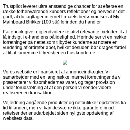
Trustpilot leverer ultra anstændige chancer for at efterse en
række forhenværende kunders reflektioner og herved er det
godt, at du iagttager internet firmaets bedømmelser af My
Mainboard Brikker (100 stk) forinden du handler.
Facebook giver dig endvidere relativt relevante metoder til at
få indsigt i e-handlens pålidelighed. Herinde ser vi en række
forretninger på nettet som tilbyder kunderne at notere en
vurdering af ordreforløbet, hvilket desuden bør drages fordel
af til at fornemme tilfredsheden hos kunderne.
Vores website er finansieret af annonceindtægter. Vi
samarbejder med en lang række internet forretninger da vi
præsenterer virksomhedernes varer, og tager provision
under forudsætning af at den person vi sender videre
realiserer en transaktion.
Vejledning angående produkter og netbutikker opdateres fra
tid til anden, men vi kan desværre ikke garantere imod
rettelser der er udarbejdet siden nyligste opdatering af
websitets data.