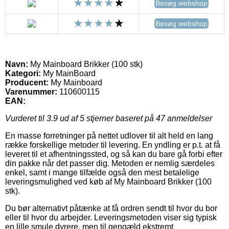
Besøg webshop
Besøg webshop
Navn:
My Mainboard Brikker (100 stk)
Kategori:
My MainBoard
Producent:
My Mainboard
Varenummer:
110600115
EAN:
Vurderet til
3.9
ud af 5 stjerner baseret på
47
anmeldelser
En masse forretninger på nettet udlover til alt held en lang
række forskellige metoder til levering. En yndling er p.t. at få
leveret til et afhentningssted, og så kan du bare gå forbi efter
din pakke når det passer dig. Metoden er nemlig særdeles
enkel, samt i mange tilfælde også den mest betalelige
leveringsmulighed ved køb af My Mainboard Brikker (100
stk).
Du bør alternativt påtænke at få ordren sendt til hvor du bor
eller til hvor du arbejder. Leveringsmetoden viser sig typisk
en lille smule dyrere, men til gengæld ekstremt