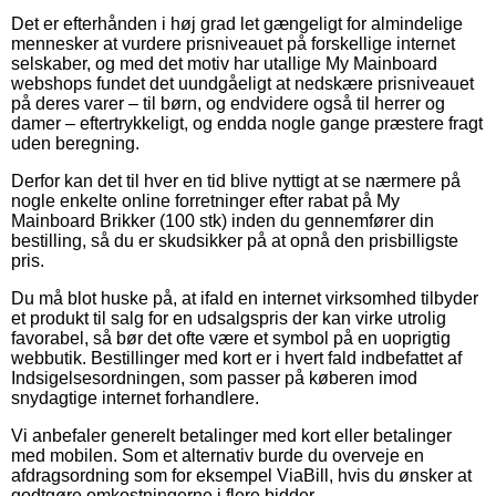
Det er efterhånden i høj grad let gængeligt for almindelige
mennesker at vurdere prisniveauet på forskellige internet
selskaber, og med det motiv har utallige My Mainboard
webshops fundet det uundgåeligt at nedskære prisniveauet
på deres varer – til børn, og endvidere også til herrer og
damer – eftertrykkeligt, og endda nogle gange præstere fragt
uden beregning.
Derfor kan det til hver en tid blive nyttigt at se nærmere på
nogle enkelte online forretninger efter rabat på My
Mainboard Brikker (100 stk) inden du gennemfører din
bestilling, så du er skudsikker på at opnå den prisbilligste
pris.
Du må blot huske på, at ifald en internet virksomhed tilbyder
et produkt til salg for en udsalgspris der kan virke utrolig
favorabel, så bør det ofte være et symbol på en uoprigtig
webbutik. Bestillinger med kort er i hvert fald indbefattet af
Indsigelsesordningen, som passer på køberen imod
snydagtige internet forhandlere.
Vi anbefaler generelt betalinger med kort eller betalinger
med mobilen. Som et alternativ burde du overveje en
afdragsordning som for eksempel ViaBill, hvis du ønsker at
godtgøre omkostningerne i flere bidder.