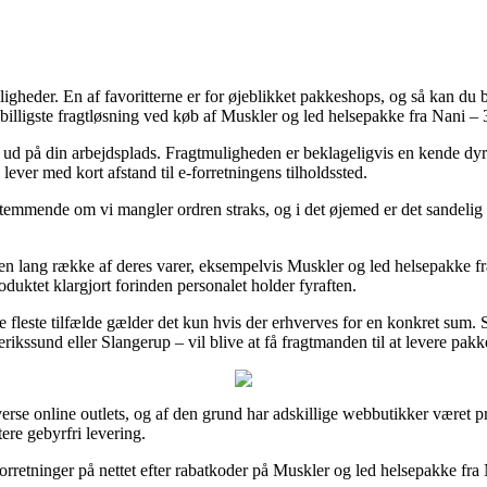
heder. En af favoritterne er for øjeblikket pakkeshops, og så kan du ba
illigste fragtløsning ved køb af Muskler og led helsepakke fra Nani – 
r ud på din arbejdsplads. Fragtmuligheden er beklageligvis en kende dyr
ever med kort afstand til e-forretningens tilholdssted.
emmende om vi mangler ordren straks, og i det øjemed er det sandelig r
på en lang række af deres varer, eksempelvis Muskler og led helsepakke 
oduktet klargjort forinden personalet holder fyraften.
 fleste tilfælde gælder det kun hvis der erhverves for en konkret sum. S
ssund eller Slangerup – vil blive at få fragtmanden til at levere pakken
verse online outlets, og af den grund har adskillige webbutikker været pre
ere gebyrfri levering.
rretninger på nettet efter rabatkoder på Muskler og led helsepakke fra N