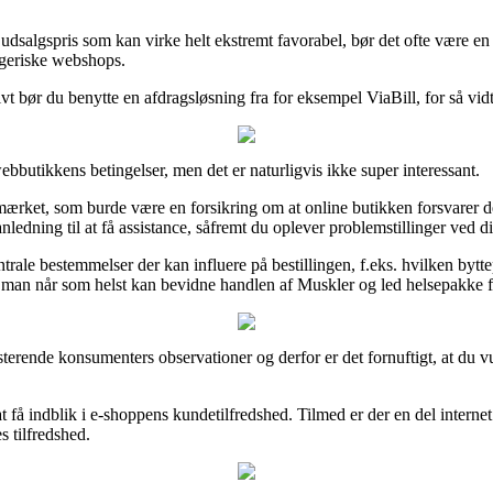
n udsalgspris som kan virke helt ekstremt favorabel, bør det ofte være e
rageriske webshops.
t bør du benytte en afdragsløsning fra for eksempel ViaBill, for så vidt 
bbutikkens betingelser, men det er naturligvis ikke super interessant.
ærket, som burde være en forsikring om at online butikken forsvarer de
ledning til at få assistance, såfremt du oplever problemstillinger ved di
ale bestemmelser der kan influere på bestillingen, f.eks. hvilken bytte
 man når som helst kan bevidne handlen af Muskler og led helsepakke fra
sisterende konsumenters observationer og derfor er det fornuftigt, at du 
å indblik i e-shoppens kundetilfredshed. Tilmed er der en del interne
s tilfredshed.