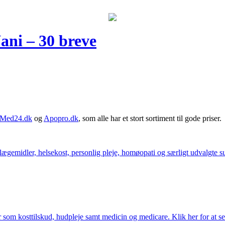
ani – 30 breve
Med24.dk
og
Apopro.dk
, som alle har et stort sortiment til gode priser.
ægemidler, helsekost, personlig pleje, homøopati og særligt udvalgte sun
som kosttilskud, hudpleje samt medicin og medicare. Klik her for at se