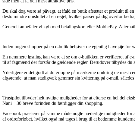
side med at få den mest attraktive pris.
Du skal dog være så påvagt, at ifald en butik afsætter et produkt til e
desto mindre omsluttet af en regel, hvilket passer på dig overfor bed
Generelt anbefaler vi køb med betalingskort eller MobilePay. Alternativ
Inden nogen shopper på en e-butik behøver de egentlig have øje for we
En nemmere løsning kan være at se om e-butikken er verificeret af e-m
til af fagmænd der forstår de gældende regler. Derudover tilbydes du an
Yderligere er det godt at du er oppe på mærkerne omkring de mest centr
afgørende, at man stadigvæk gemmer sin kvittering på e-mail, således
Trustpilot tilbyder helt nyttige muligheder for at efterse en hel del ek
Nani – 30 breve forinden du færdiggør din shopping.
Facebook præsterer på samme måde nogle hæderlige muligheder for at f
af ordreforløbet, hvilket også må tages i brug til at bedømme kunderne