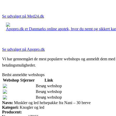
Se udvalget på Med24.dk
Apopro.dk er Danmarks online apotek, hvor du nemt og sikkert kan 
Se udvalget på Apopro.dk
Vi har gennemgået de mest populære webshops og anmeldt dem med stjern
betalingsmuligheder.
Bedst anmeldte webshops
Webshop
Stjerner
Link
Besøg webshop
Besøg webshop
Besøg webshop
Navn:
Muskler og led helsepakke fra Nani – 30 breve
Kategori:
Knogler og led
Producent: