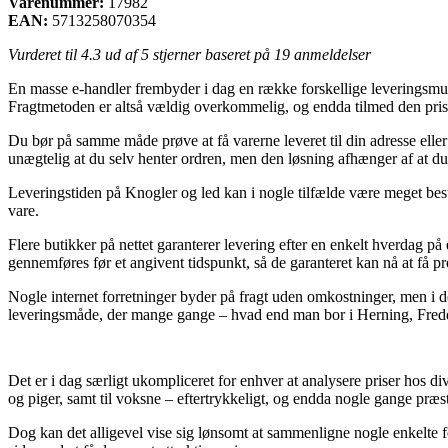
Varenummer:
17982
EAN:
5713258070354
Vurderet til
4.3
ud af 5 stjerner baseret på
19
anmeldelser
En masse e-handler frembyder i dag en række forskellige leveringsmulig
Fragtmetoden er altså vældig overkommelig, og endda tilmed den prisb
Du bør på samme måde prøve at få varerne leveret til din adresse elle
unægtelig at du selv henter ordren, men den løsning afhænger af at du l
Leveringstiden på Knogler og led kan i nogle tilfælde være meget best
vare.
Flere butikker på nettet garanterer levering efter en enkelt hverdag 
gennemføres før et angivent tidspunkt, så de garanteret kan nå at få pr
Nogle internet forretninger byder på fragt uden omkostninger, men i de
leveringsmåde, der mange gange – hvad end man bor i Herning, Frederik
Det er i dag særligt ukompliceret for enhver at analysere priser hos di
og piger, samt til voksne – eftertrykkeligt, og endda nogle gange præst
Dog kan det alligevel vise sig lønsomt at sammenligne nogle enkelte fo